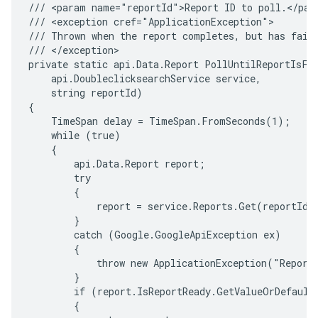
/// <param name="reportId">Report ID to poll.</para
/// <exception cref="ApplicationException">

/// Thrown when the report completes, but has faile
/// </exception>

private static api.Data.Report PollUntilReportIsFin
    api.DoubleclicksearchService service,

    string reportId)

{

    TimeSpan delay = TimeSpan.FromSeconds(1);

    while (true)

    {

        api.Data.Report report;

        try

        {

            report = service.Reports.Get(reportId).
        }

        catch (Google.GoogleApiException ex)

        {

            throw new ApplicationException("Report 
        }

        if (report.IsReportReady.GetValueOrDefault(
        {
