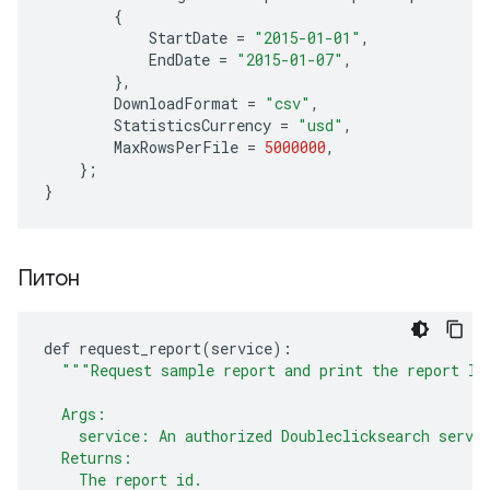
{
StartDate
=
"2015-01-01"
,
EndDate
=
"2015-01-07"
,
},
DownloadFormat
=
"csv"
,
StatisticsCurrency
=
"usd"
,
MaxRowsPerFile
=
5000000
,
};
}
Питон
def
request_report
(
service
):
"""Request sample report and print the report ID
  Args:
    service: An authorized Doubleclicksearch servi
  Returns:
    The report id.