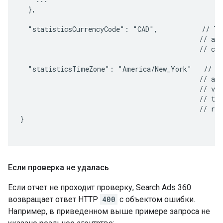
  },

  "statisticsCurrencyCode": "CAD",           // The
                                             // adv
                                             // cur
  "statisticsTimeZone": "America/New_York"   // If
                                             // a s
                                             // ver
                                             // the
                                             // req
}

Если проверка не удалась
Если отчет не проходит проверку, Search Ads 360
возвращает ответ HTTP
400
с объектом ошибки.
Например, в приведенном выше примере запроса не