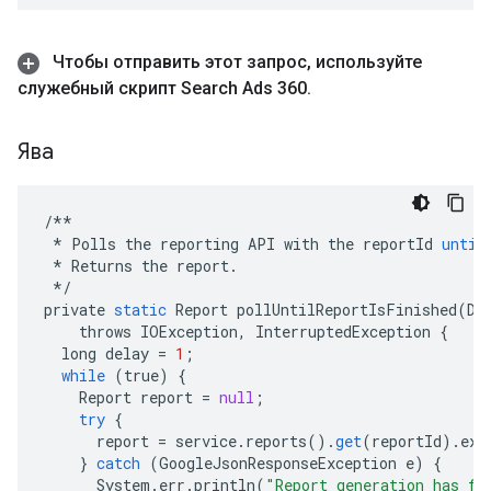
Чтобы отправить этот запрос
,
используйте
служебный скрипт Search Ads 360
.
Ява
/**
*
Polls
the
reporting
API
with
the
reportId
until
*
Returns
the
report
.
*/
private
static
Report
pollUntilReportIsFinished
(
Do
throws
IOException
,
InterruptedException
{
long
delay
=
1
;
while
(
true
)
{
Report
report
=
null
;
try
{
report
=
service
.
reports
().
get
(
reportId
).
exe
}
catch
(
GoogleJsonResponseException
e
)
{
System
.
err
.
println
(
"Report generation has fa