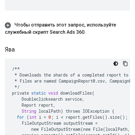
Чтобы отправить этот запрос
,
используйте
служебный скрипт Search Ads 360
.
Ява
/**
*
Downloads
the
shards
of
a
completed
report
to
t
*
Files
are
named
CampaignReport0
.
csv
,
CampaignRe
*/
private
static
void
downloadFiles
(
Doubleclicksearch
service
,
Report
report
,
String
localPath
)
throws
IOException
{
for
(
int
i
=
0
;
i
 < 
report
.
getFiles
()
.
size
();
i
FileOutputStream
outputStream
=
new
FileOutputStream
(
new
File
(
localPath
,
"