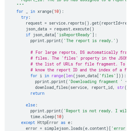
  """
for
_
in
xrange
(
10
):
try
:
request
=
service
.
reports
()
.
get
(
reportId
=
rep
json_data
=
request
.
execute
()
if
json_data
[
'isReportReady'
]:
pprint
.
pprint
(
'The report is ready.'
)
# For large reports, DS automatically frag
# files. The 'files' property in the JSON 
# the list of URLs for file fragment. To d
# know the report ID and the index of a fi
for
i
in
range
(
len
(
json_data
[
'files'
])):
pprint
.
pprint
(
'Downloading fragment '
+
download_files
(
service
,
report_id
,
str
(
i
return
else
:
pprint
.
pprint
(
'Report is not ready. I will
time
.
sleep
(
10
)
except
HttpError
as
e
:
error
=
simplejson
.
loads
(
e
.
content
)[
'error'
]