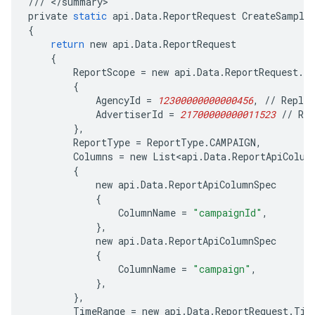
///
<
/
summary
private
static
api
.
Data
.
ReportRequest
CreateSample
{
return
new
api
.
Data
.
ReportRequest
{
ReportScope
=
new
api
.
Data
.
ReportRequest
.
Re
{
AgencyId
=
12300000000000456
,
//
Replac
AdvertiserId
=
21700000000011523
//
Rep
},
ReportType
=
ReportType
.
CAMPAIGN
,
Columns
=
new
List<api
.
Data
.
ReportApiColum
{
new
api
.
Data
.
ReportApiColumnSpec
{
ColumnName
=
"campaignId"
,
},
new
api
.
Data
.
ReportApiColumnSpec
{
ColumnName
=
"campaign"
,
},
},
TimeRange
=
new
api
.
Data
.
ReportRequest
.
Tim