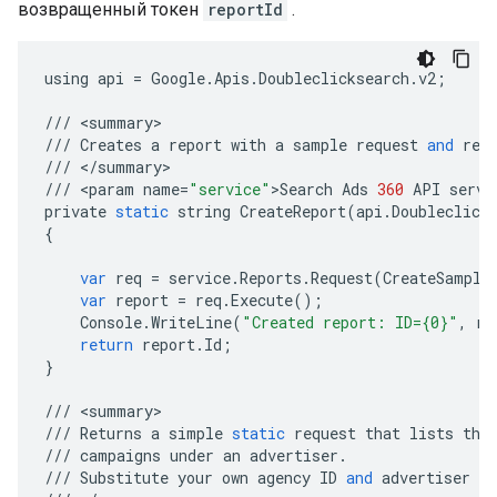
возвращенный токен
reportId
.
using
api
=
Google
.
Apis
.
Doubleclicksearch
.
v2
;
///
<
summary
///
Creates
a
report
with
a
sample
request
and
ret
///
<
/
summary
///
<
param
name
=
"service"
>
Search
Ads
360
API
servi
private
static
string
CreateReport
(
api
.
Doubleclick
{
var
req
=
service
.
Reports
.
Request
(
CreateSample
var
report
=
req
.
Execute
();
Console
.
WriteLine
(
"Created report: ID={0}"
,
re
return
report
.
Id
;
}
///
<
summary
///
Returns
a
simple
static
request
that
lists
the
///
campaigns
under
an
advertiser
.
///
Substitute
your
own
agency
ID
and
advertiser
ID