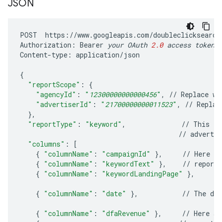
JSON
POST
https
:
//
www
.
googleapis
.
com
/
doubleclicksearch
Authorization
:
Bearer
your
OAuth
2.0
access
token
Content
-
type
:
application
/
json
{
"reportScope"
:
{
"agencyId"
:
"
12300000000000456
"
,
//
Replace
wi
"advertiserId"
:
"
21700000000011523
"
,
//
Replac
},
"reportType"
:
"keyword"
,
//
This
re
//
advertis
"columns"
:
[
{
"columnName"
:
"campaignId"
},
//
Here
ar
{
"columnName"
:
"keywordText"
},
//
reports
{
"columnName"
:
"keywordLandingPage"
},
{
"columnName"
:
"date"
},
//
The
dat
{
"columnName"
:
"dfaRevenue"
},
//
Here
ar