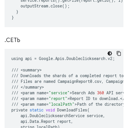
service
.
reports
()
.
getFile
(
report
.
getId
(),
i
)
.
e
outputStream
.
close
();
}
}
.
СЕТЬ
using
api
=
Google
.
Apis
.
Doubleclicksearch
.
v2
;
///
<
summary
///
Downloads
the
shards
of
a
completed
report
to
///
Files
are
named
CampaignReport0
.
csv
,
CampaignR
///
<
/
summary
///
<
param
name
=
"service"
>
Search
Ads
360
API
servi
///
<
param
name
=
"report"
>
Report
ID
to
download
.</
p
///
<
param
name
=
"localPath"
>
Path
of
the
directory
private
static
void
DownloadFiles
(
api
.
DoubleclicksearchService
service
,
api
.
Data
.
Report
report
,
string
localPath
)