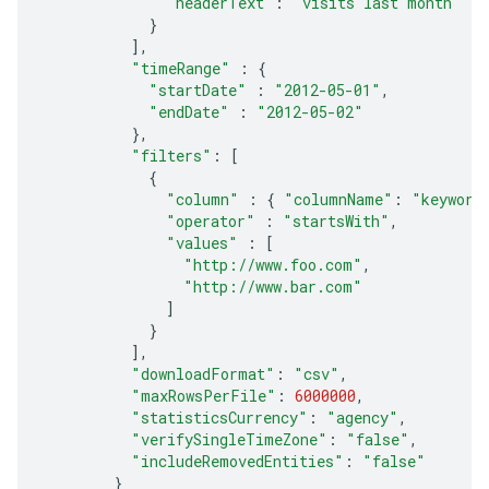
"headerText"
:
"visits last month"
}
],
"timeRange"
:
{
"startDate"
:
"2012-05-01"
,
"endDate"
:
"2012-05-02"
},
"filters"
:
[
{
"column"
:
{
"columnName"
:
"keyword
"operator"
:
"startsWith"
,
"values"
:
[
"http://www.foo.com"
,
"http://www.bar.com"
]
}
],
"downloadFormat"
:
"csv"
,
"maxRowsPerFile"
:
6000000
,
"statisticsCurrency"
:
"agency"
,
"verifySingleTimeZone"
:
"false"
,
"includeRemovedEntities"
:
"false"
}