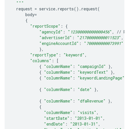
  """
request
=
service
.
reports
()
.
request
(
body
=
{
"reportScope"
:
{
"agencyId"
:
"
12300000000000456
"
,
//
Re
"advertiserId"
:
"
21700000000011523
"
,
/
"engineAccountId"
:
"
700000000073991
"
/
},
"reportType"
:
"keyword"
,
"columns"
:
[
{
"columnName"
:
"campaignId"
},
{
"columnName"
:
"keywordText"
},
{
"columnName"
:
"keywordLandingPage"
{
"columnName"
:
"date"
},
{
"columnName"
:
"dfaRevenue"
},
{
"columnName"
:
"visits"
,
"startDate"
:
"2013-01-01"
,
"endDate"
:
"2013-01-31"
,