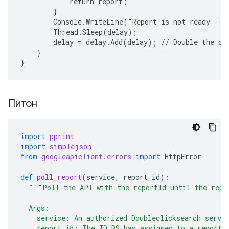
            return report;

        }

        Console.WriteLine("Report is not ready - wa
        Thread.Sleep(delay);

        delay = delay.Add(delay); // Double the del
    }

}
Питон
import
pprint
import
simplejson
from
googleapiclient.errors
import
HttpError
def
poll_report
(
service
,
report_id
):
"""Poll the API with the reportId until the repo
  Args:
    service: An authorized Doubleclicksearch servi
    report_id: The ID DS has assigned to a report.