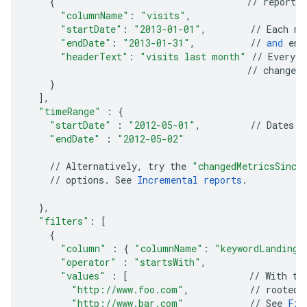
{
//
reports
"columnName"
:
"visits"
,
"startDate"
:
"2013-01-01"
,
//
Each
me
"endDate"
:
"2013-01-31"
,
//
and
end
"headerText"
:
"visits last month"
//
Every
c
//
changes
}
],
"timeRange"
:
{
"startDate"
:
"2012-05-01"
,
//
Dates
a
"endDate"
:
"2012-05-02"
//
Alternatively
,
try
the
"changedMetricsSince
//
options
.
See
Incremental
reports
.
},
"filters"
:
[
{
"column"
:
{
"columnName"
:
"keywordLandingP
"operator"
:
"startsWith"
,
"values"
:
[
//
With
th
"http://www.foo.com"
,
//
rooted
"http://www.bar.com"
//
See
Fil