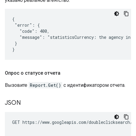
указано реальное агентство:
{

 "error": {

   "code": 400,

   "message": "statisticsCurrency: the agency in s
 }

}
Опрос о статусе отчета
Вызовите
Report.Get()
с идентификатором отчета.
JSON
GET https://www.googleapis.com/doubleclicksearch/v2