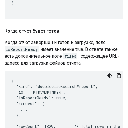
}

Когда отчет будет готов
Когда отчет завершен и готов к загрузке, поле
isReportReady
имеет значение true. В ответе также
есть дополнительное поле
files
, содержащее URL-
адреса для загрузки файлов отчета.
{

  "kind": "doubleclicksearch#report",

  "id": "MTMyNDM1NDYK",

  "isReportReady": true,

  "request": {

    ...

  },

  ...

  "rowCount": 1329,        // Total rows in the rep