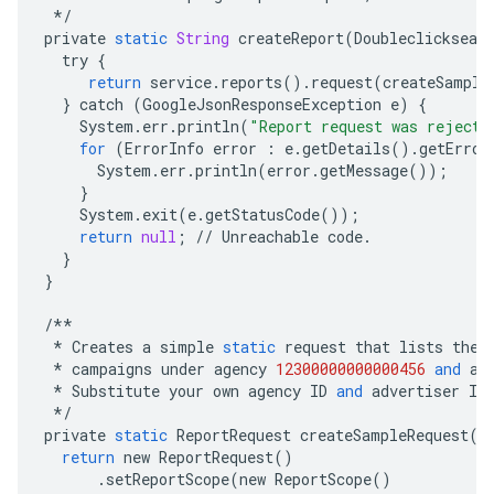
*/
private
static
String
createReport
(
Doubleclicksear
try
{
return
service
.
reports
()
.
request
(
createSample
}
catch
(
GoogleJsonResponseException
e
)
{
System
.
err
.
println
(
"Report request was rejecte
for
(
ErrorInfo
error
:
e
.
getDetails
()
.
getError
System
.
err
.
println
(
error
.
getMessage
());
}
System
.
exit
(
e
.
getStatusCode
());
return
null
;
//
Unreachable
code
.
}
}
/**
*
Creates
a
simple
static
request
that
lists
the
*
campaigns
under
agency
12300000000000456
and
ad
*
Substitute
your
own
agency
ID
and
advertiser
ID
*/
private
static
ReportRequest
createSampleRequest
()
return
new
ReportRequest
()
.
setReportScope
(
new
ReportScope
()