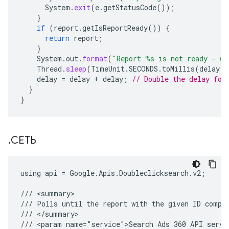
System
.
exit
(
e
.
getStatusCode
());
}
if
(
report
.
getIsReportReady
())
{
return
report
;
}
System
.
out
.
format
(
"Report %s is not ready - wa
Thread
.
sleep
(
TimeUnit
.
SECONDS
.
toMillis
(
delay
))
delay
=
delay
+
delay
;
// Double the delay for
}
}
.
СЕТЬ
using api = Google.Apis.Doubleclicksearch.v2;

/// <summary>

/// Polls until the report with the given ID comple
/// </summary>

/// <param name="service">Search Ads 360 API servic