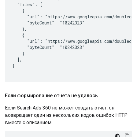
  "files": [

    {

      "url": "https://www.googleapis.com/doublecli
      "byteCount": "10242323"

    },

    {

      "url": "https://www.googleapis.com/doublecli
      "byteCount": "10242323"

    }

  ],

}

Если формирование отчета не удалось
Если Search Ads 360 не может создать отчет, он
возвращает один из нескольких кодов ошибок HTTP
вместе с описанием.