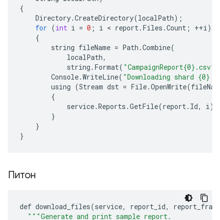
{
Directory
.
CreateDirectory
(
localPath
);
for
(
int
i
=
0
;
i
 < 
report
.
Files
.
Count
;
++
i
)
{
string
fileName
=
Path
.
Combine
(
localPath
,
string
.
Format
(
"CampaignReport{0}.csv"
,
Console
.
WriteLine
(
"Downloading shard {0} t
using
(
Stream
dst
=
File
.
OpenWrite
(
fileNam
{
service
.
Reports
.
GetFile
(
report
.
Id
,
i
)
.
}
}
}
Питон
def
download_files
(
service
,
report_id
,
report_frag
"""Generate and print sample report.