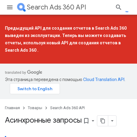
Search Ads 360 API
Предыдущий API для создания отчетов в Search Ads 360
выведен из эксплуатации. Теперь вы можете создавать
отчеты, используя
новый API для создания отчетов в
Search Ads 360
.
Эта страница переведена с помощью
Cloud Translation API
.
Главная
Товары
Search Ads 360 API
Асинхронные запросы
bookmark_border