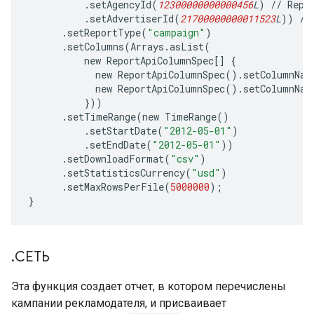
.
setAgencyId
(
12300000000000456
L
)
//
Repl
.
setAdvertiserId
(
21700000000011523
L
))
//
.
setReportType
(
"campaign"
)
.
setColumns
(
Arrays
.
asList
(
new
ReportApiColumnSpec
[]
{
new
ReportApiColumnSpec
()
.
setColumnNam
new
ReportApiColumnSpec
()
.
setColumnNam
}))
.
setTimeRange
(
new
TimeRange
()
.
setStartDate
(
"2012-05-01"
)
.
setEndDate
(
"2012-05-01"
))
.
setDownloadFormat
(
"csv"
)
.
setStatisticsCurrency
(
"usd"
)
.
setMaxRowsPerFile
(
5000000
);
}
.
СЕТЬ
Эта функция создает отчет, в котором перечислены
кампании рекламодателя, и присваивает