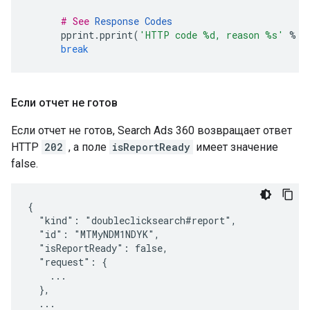
# See 
Response Codes
pprint
.
pprint
(
'HTTP code 
%d
, reason 
%s
'
%
(
break
Если отчет не готов
Если отчет не готов, Search Ads 360 возвращает ответ
HTTP
202
, а поле
isReportReady
имеет значение
false.
{

  "kind": "doubleclicksearch#report",

  "id": "MTMyNDM1NDYK",

  "isReportReady": false,

  "request": {

    ...

  },

  ...
