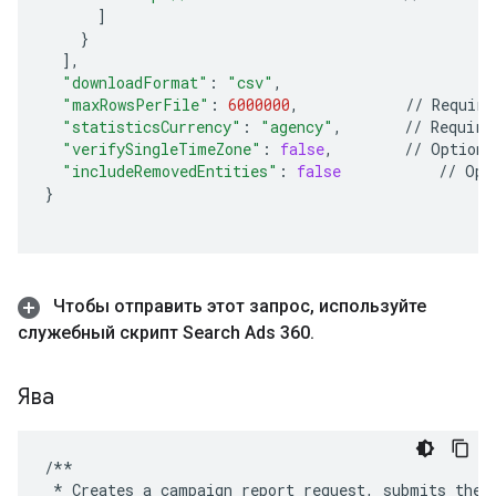
]
}
],
"downloadFormat"
:
"csv"
,
"maxRowsPerFile"
:
6000000
,
//
Require
"statisticsCurrency"
:
"agency"
,
//
Require
"verifySingleTimeZone"
:
false
,
//
Optiona
"includeRemovedEntities"
:
false
//
Opt
}
Чтобы отправить этот запрос
,
используйте
служебный скрипт Search Ads 360
.
Ява
/**
*
Creates
a
campaign
report
request
,
submits
the