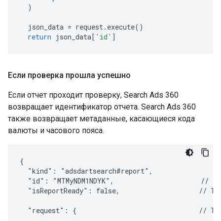
)
json_data
=
request
.
execute
()
return
json_data
[
'id'
]
Если проверка прошла успешно
Если отчет проходит проверку, Search Ads 360
возвращает идентификатор отчета. Search Ads 360
также возвращает метаданные, касающиеся кода
валюты и часового пояса.
{

  "kind": "adsdartsearch#report",

  "id": "MTMyNDM1NDYK",                      // Thi
  "isReportReady": false,                    // The
  "request": {                               // The
    ...
