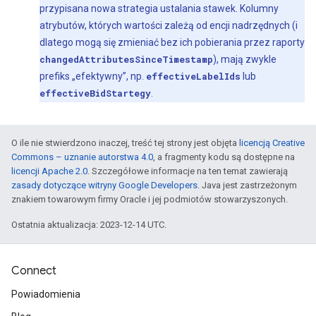
przypisana nowa strategia ustalania stawek. Kolumny
atrybutów, których wartości zależą od encji nadrzędnych (i
dlatego mogą się zmieniać bez ich pobierania przez raporty
changedAttributesSinceTimestamp
), mają zwykle
prefiks „efektywny”, np.
effectiveLabelIds
lub
effectiveBidStartegy
.
O ile nie stwierdzono inaczej, treść tej strony jest objęta
licencją Creative
Commons – uznanie autorstwa 4.0
, a fragmenty kodu są dostępne na
licencji Apache 2.0
. Szczegółowe informacje na ten temat zawierają
zasady dotyczące witryny Google Developers
. Java jest zastrzeżonym
znakiem towarowym firmy Oracle i jej podmiotów stowarzyszonych.
Ostatnia aktualizacja: 2023-12-14 UTC.
Connect
Powiadomienia