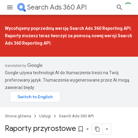
Search Ads 360 API
Wycofujemy poprzednią wersję Search Ads 360 Reporting API.
Raporty możesz teraz tworzyć za pomocą
nowej wersji Search
Ads 360 Reporting API
.
Google używa technologii AI do tłumaczenia treści na Twój
preferowany język. Tłumaczenia wygenerowane przez AI mogą
zawierać błędy.
Strona główna
Usługi
Search Ads 360 API
Raporty przyrostowe
bookmark_border