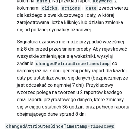
kolumna
date
). Na przykład raport
keyword
z
kolumnami
clicks
,
actions
i
date
zwróci wiersz
dla każdego słowa kluczowego i daty, w której
zarejestrowana liczba kliknięć lub działań zmieniła
się od podanej sygnatury czasowej.
Sygnatura czasowa nie może przypadać wcześniej
niż 8 dni przed przesłaniem prośby. Aby rejestrować
wszystkie zmieniające się wskaźniki, wysyłaj
żądanie
changedMetricsSinceTimestamp
co
najmniej raz na 7 dni i generuj pełny raport dla każdej
daty po ustabilizowaniu się danych (bezpieczniejsze
jest odczekać co najmniej 7 dni). Przykładowy
wzorzec polega na tworzeniu 2 raportów każdego
dnia: raportu przyrostowego danych, które zmieniły
się w ciągu ostatnich 36 godzin, oraz pełnego raportu
obejmującego dane sprzed 8 dni.
changedAttributesSinceTimestamp=
timestamp