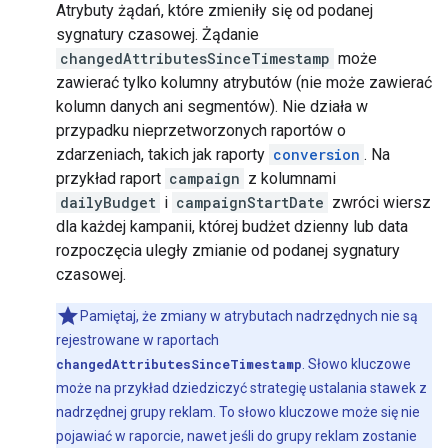
Atrybuty żądań, które zmieniły się od podanej
sygnatury czasowej. Żądanie
changedAttributesSinceTimestamp
może
zawierać tylko kolumny atrybutów (nie może zawierać
kolumn danych ani segmentów). Nie działa w
przypadku nieprzetworzonych raportów o
zdarzeniach, takich jak raporty
conversion
. Na
przykład raport
campaign
z kolumnami
dailyBudget
i
campaignStartDate
zwróci wiersz
dla każdej kampanii, której budżet dzienny lub data
rozpoczęcia uległy zmianie od podanej sygnatury
czasowej.
Pamiętaj, że zmiany w atrybutach nadrzędnych nie są
rejestrowane w raportach
changedAttributesSinceTimestamp
. Słowo kluczowe
może na przykład dziedziczyć strategię ustalania stawek z
nadrzędnej grupy reklam. To słowo kluczowe może się nie
pojawiać w raporcie, nawet jeśli do grupy reklam zostanie