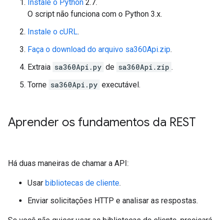
Instale o Python
2.7.
O script não funciona com o Python 3.x.
Instale o cURL
.
Faça o download do arquivo sa360Api.zip
.
Extraia
sa360Api.py
de
sa360Api.zip
.
Torne
sa360Api.py
executável.
Aprender os fundamentos da REST
Há duas maneiras de chamar a API:
Usar
bibliotecas de cliente
.
Enviar solicitações HTTP e analisar as respostas.