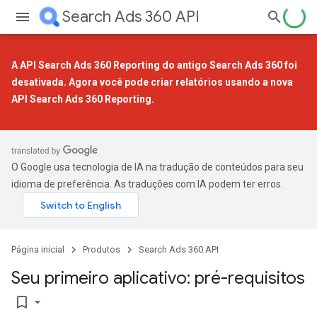
Search Ads 360 API
A API Search Ads 360 Reporting do antigo Search Ads 360 foi
desativada. Agora você pode criar relatórios usando a
nova
API Search Ads 360 Reporting
.
O Google usa tecnologia de IA na tradução de conteúdos para seu
idioma de preferência. As traduções com IA podem ter erros.
Página inicial
Produtos
Search Ads 360 API
Seu primeiro aplicativo: pré-requisitos
bookmark_border