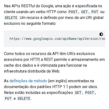
Nas APIs RESTful do Google, uma ação é especificada no
cliente usando um verbo HTTP como
POST
,
GET
,
PUT
ou
DELETE
. Um recurso é definido por meio de um URI global
exclusivo no seguinte formato:
https://www.googleapis.com/
apiName
/
apiVersion
/
reso
Como todos os recursos da API têm URIs exclusivos
acessíveis por HTTP, a REST permite o armazenamento em
cache dos dados e é otimizada para funcionar na
infraestrutura distribuída da Web.
As
definições de método
(em inglês) encontradas na
documentação dos padrões HTTP 1.1 podem ser úteis.
Nelas estão incluídas as especificações
GET
,
POST
,
PUT
e
DELETE
.