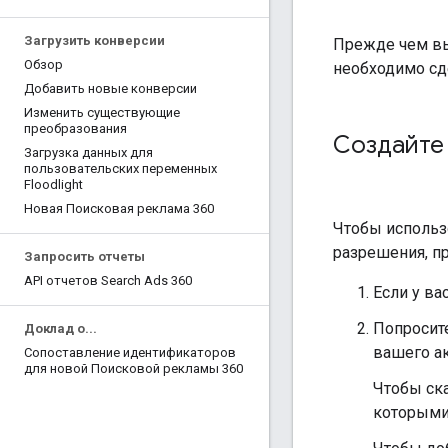
Загрузить конверсии
Прежде чем вы
Обзор
необходимо сде
Добавить новые конверсии
Изменить существующие
преобразования
Создайте 
Загрузка данных для
пользовательских переменных
Floodlight
Новая Поисковая реклама 360
Чтобы использо
разрешения, пр
Запросить отчеты
API отчетов Search Ads 360
Если у ва
Попросит
Доклад о
.
.
.
вашего ак
Сопоставление идентификаторов
для новой Поисковой рекламы 360
Чтобы ска
которыми 