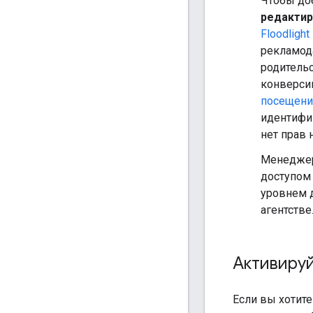
Чтобы до
редактир
Floodlight
рекламода
родитель
конверси
посещен
идентифик
нет прав 
Менеджер
доступом
уровнем д
агентстве
Активируй
Если вы хотите