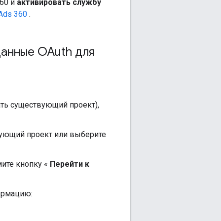
360 и
активировать службу
Ads 360
.
данные OAuth для
ать существующий проект),
ующий проект или выберите
мите кнопку «
Перейти к
ормацию: