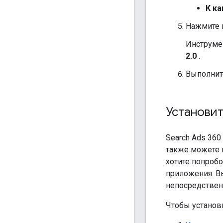
К к
Нажмите 
Инструме
2.0
.
Выполните
Установит
Search Ads 36
также можете 
хотите попроб
приложения. В
непосредственн
Чтобы установи