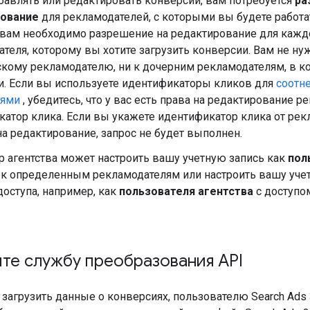
бавлять или редактировать конверсии, вам потребуется
ра
ование
для рекламодателей, с которыми вы будете работа
вам необходимо разрешение на редактирование для кажд
теля, которому вы хотите загрузить конверсии. Вам не нуж
скому рекламодателю, ни к дочерним рекламодателям, в к
и. Если вы используете идентификаторы кликов для
соотн
иями
, убедитесь, что у вас есть права на редактирование 
атор клика. Если вы укажете идентификатор клика от рекл
на редактирование, запрос не будет выполнен.
 агентства может настроить вашу учетную запись как
пол
 к определенным рекламодателям или настроить вашу уче
оступа, например, как
пользователя агентства
с доступо
.
те службу преобразования API
 загрузить данные о конверсиях, пользователю Search Ads