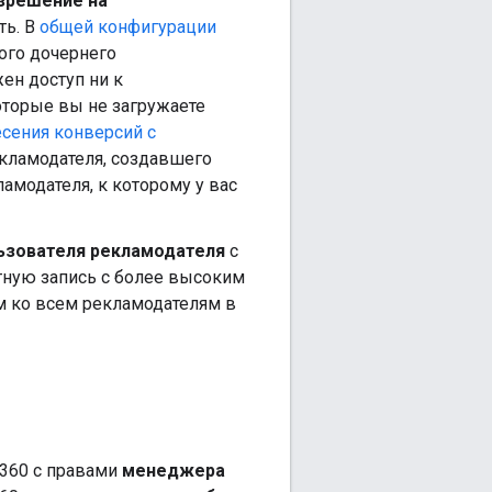
зрешение на
ть. В
общей конфигурации
ого дочернего
ен доступ ни к
оторые вы не загружаете
есения конверсий с
рекламодателя, создавшего
амодателя, к которому у вас
ьзователя рекламодателя
с
тную запись с более высоким
м ко всем рекламодателям в
 360 с правами
менеджера