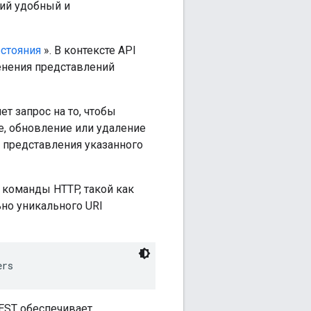
щий удобный и
остояния
». В контексте API
енения представлений
ет запрос на то, чтобы
е, обновление или удаление
е представления указанного
 команды HTTP, такой как
но уникального URI
ers
REST обеспечивает