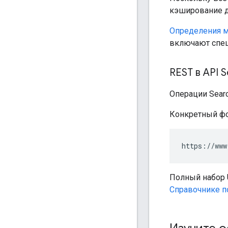
кэширование д
Определения 
включают спе
REST в API 
Операции Sear
Конкретный фор
https://www
Полный набор 
Справочнике п