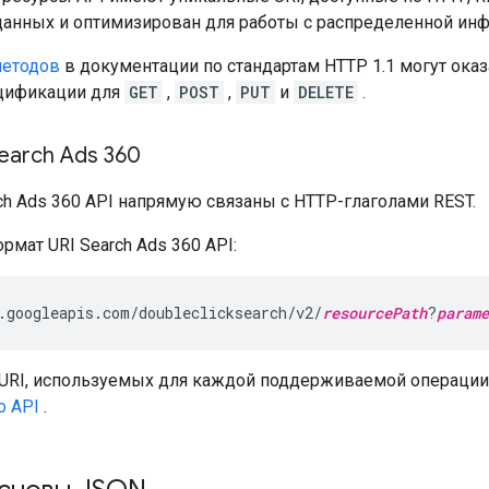
анных и оптимизирован для работы с распределенной инф
методов
в документации по стандартам HTTP 1.1 могут ока
цификации для
GET
,
POST
,
PUT
и
DELETE
.
Search Ads 360
ch Ads 360 API напрямую связаны с HTTP-глаголами REST.
мат URI Search Ads 360 API:
.googleapis.com/doubleclicksearch/v2/
resourcePath
?
parame
URI, используемых для каждой поддерживаемой операции 
о API
.