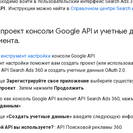
ходимо войти в пользовательский интерфейс Search Ads 
PI
. Инструкции можно найти в
Справочном центре Search 
проект консоли Google API и учетные 
иента
.
е
инструмент настройки
консоли Google API.
т настройки поможет вам создать проект (или использов
API Search Ads 360 и создать учетные данные OAuth 2.0.
ице
Зарегистрируйте свое приложение
выберите существ
проект
. Затем нажмите
Продолжить
.
о как консоль Google API включит API Search Ads 360, наж
 данным»
.
ице
«Создать учетные данные»
введите следующую инф
й API вы используете?
: API Поисковой рекламы 360.