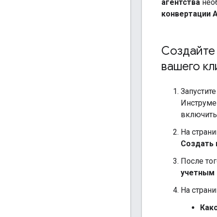
агентства
необ
конвертации A
Создайте 
вашего кл
Запустит
Инструмен
включить 
На стран
Создать 
После тог
учетным
На стран
Како