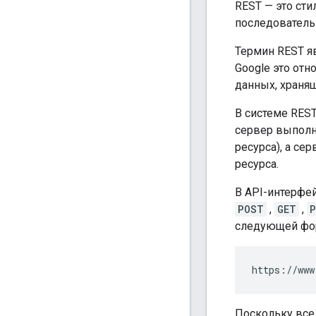
REST — это ст
последователь
Термин REST я
Google это от
данных, хранящ
В системе REST
сервер выполн
ресурса), а се
ресурса.
В API-интерфе
POST
,
GET
,
следующей фо
https://www
Поскольку все