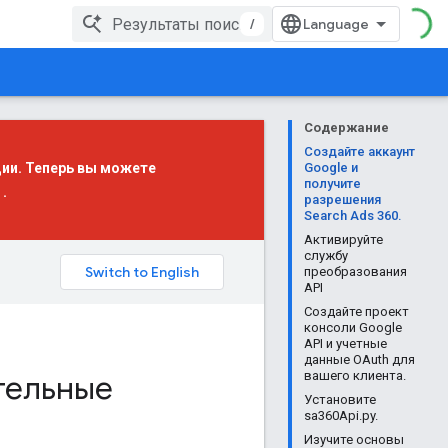
/
Содержание
Создайте аккаунт
ции. Теперь вы можете
Google и
получите
.
разрешения
Search Ads 360.
Активируйте
службу
преобразования
API
Создайте проект
консоли Google
API и учетные
данные OAuth для
тельные
вашего клиента.
Установите
sa360Api.py.
Изучите основы