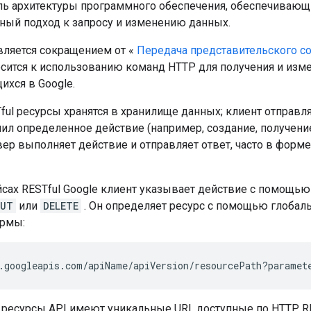
иль архитектуры программного обеспечения, обеспечиваю
ный подход к запросу и изменению данных.
вляется сокращением от «
Передача представительского с
носится к использованию команд HTTP для получения и изм
ихся в Google.
ful ресурсы хранятся в хранилище данных; клиент отправля
ил определенное действие (например, создание, получени
рвер выполняет действие и отправляет ответ, часто в форм
йсах RESTful Google клиент указывает действие с помощью
PUT
или
DELETE
. Он определяет ресурс с помощью глобаль
рмы:
.googleapis.com/
apiName
/
apiVersion
/
resourcePath
?
paramet
 ресурсы API имеют уникальные URI, доступные по HTTP, 