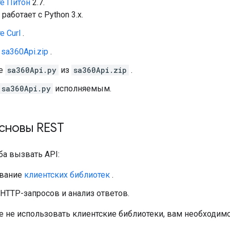
те Питон
2.7.
работает с Python 3.x.
е Curl
.
 sa360Api.zip
.
те
sa360Api.py
из
sa360Api.zip
.
sa360Api.py
исполняемым.
сновы REST
ба вызвать API:
ование
клиентских библиотек
.
HTTP-запросов и анализ ответов.
е не использовать клиентские библиотеки, вам необходимо