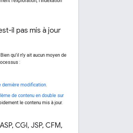
ent l'exploration, l'indexation
st-il pas mis à jour
Bien qu'il n'y ait aucun moyen de
rocessus :
 dernière modification
.
blème de contenu en double sur
idement le contenu mis à jour.
ASP
,
CGI
,
JSP
,
CFM
,