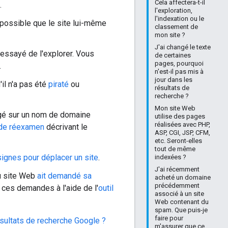
Cela affectera-t-il
.
l'exploration,
l'indexation ou le
st possible que le site lui-même
classement de
mon site ?
J'ai changé le texte
 essayé de l'explorer. Vous
de certaines
pages, pourquoi
.
n'est-il pas mis à
jour dans les
'il n'a pas été
piraté
ou
résultats de
recherche ?
Mon site Web
rgé sur un nom de domaine
utilise des pages
réalisées avec PHP,
de réexamen
décrivant le
ASP, CGI, JSP, CFM,
etc. Seront-elles
tout de même
ignes pour déplacer un site
.
indexées ?
J'ai récemment
au site Web
ait demandé sa
acheté un domaine
précédemment
 ces demandes à l'aide de l'
outil
associé à un site
Web contenant du
spam. Que puis-je
faire pour
ésultats de recherche Google ?
m'assurer que ce