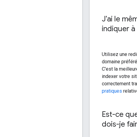
J'ai le mê
indiquer à
Utilisez une red
domaine préféré
C'est la meilleu
indexer votre si
correctement tra
pratiques
relati
Est-ce que
dois-je fai