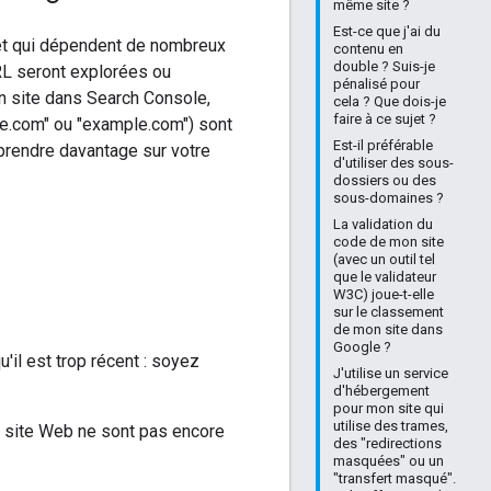
même site ?
Est-ce que j'ai du
et qui dépendent de nombreux
contenu en
double ? Suis-je
URL seront explorées ou
pénalisé pour
un site dans Search Console,
cela ? Que dois-je
faire à ce sujet ?
e.com" ou "example.com") sont
Est-il préférable
prendre davantage sur votre
d'utiliser des sous-
dossiers ou des
sous-domaines ?
La validation du
code de mon site
(avec un outil tel
que le validateur
W3C) joue-t-elle
sur le classement
de mon site dans
Google ?
u'il est trop récent : soyez
J'utilise un service
d'hébergement
pour mon site qui
utilise des trames,
n site Web ne sont pas encore
des "redirections
masquées" ou un
"transfert masqué".