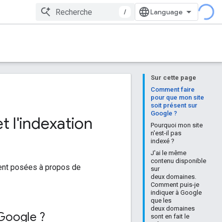
/
Sur cette page
Comment faire
pour que mon site
soit présent sur
Google ?
t l'indexation
Pourquoi mon site
n'est-il pas
indexé ?
J'ai le même
contenu disponible
ment posées à propos de
sur
deux domaines.
Comment puis-je
indiquer à Google
que les
deux domaines
Google ?
sont en fait le