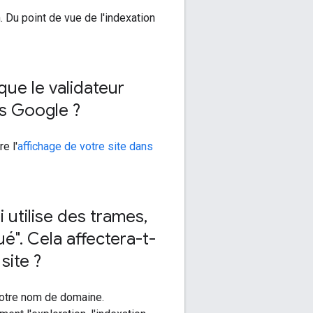
 Du point de vue de l'indexation
que le validateur
ns Google ?
e l'
affichage de votre site dans
i utilise des trames
,
ué"
.
Cela affectera-t-
site ?
otre nom de domaine.