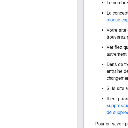
Le nombre 
La concepti
bloque expl
Votre site
trouverez 
Vérifiez q
autrement 
Dans de tr
entraîne d
changement
Si le site
Il est pos
suppressio
de suppre
Pour en savoir p