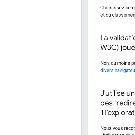
Choisissez ce qu
et du classement
La validat
W3C) joue-
Non, du moins pa
divers navigateu
J'utilise 
des "redir
il l'explora
Nous vous recom