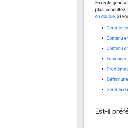
En règle général
plus, consultez 
en double
. Si v
Gérer le c
Contenu en
Contenu en
Fusionner 
Problèmes 
Définir un
Gérer la d
Est-il pré