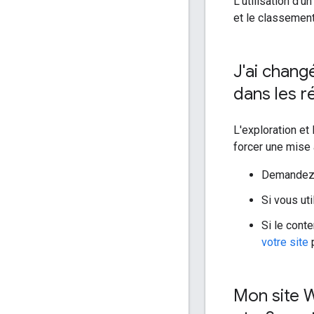
L'utilisation d'
et le classemen
J'ai chang
dans les r
L'exploration et
forcer une mise 
Demandez 
Si vous ut
Si le cont
votre site
p
Mon site W