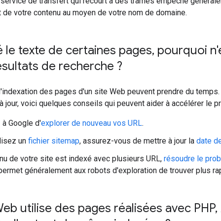
un service de transfert qui recourt à des trames empêche généralem
t de votre contenu au moyen de votre nom de domaine.
é le texte de certaines pages
,
pourquoi n'e
ésultats de recherche ?
 l'indexation des pages d'un site Web peuvent prendre du temps. 
à jour, voici quelques conseils qui peuvent aider à accélérer le p
à Google d'
explorer de nouveau vos URL
.
ilisez un
fichier sitemap
, assurez-vous de mettre à jour la
date de
enu de votre site est indexé avec plusieurs URL,
résoudre le pro
ermet généralement aux robots d'exploration de trouver plus rap
eb utilise des pages réalisées avec PHP
,