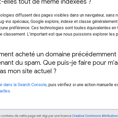
-elles tout de même indexées ?
nologies diffusent des pages visibles dans un navigateur, sans néc
plug-ins spéciaux, Google explore, indexe et classe généraleme
cune préférence. Ces technologies sont toutes équivalentes en t
de classement. L'important est que nous puissions explorer les 
mment acheté un domaine précédemment a
nant du spam
.
Que puis-je faire pour m'a
pas mon site actuel ?
te dans la Search Console
, puis vérifiez si une action manuelle 
uelles
.
le contenu de cette page est régi par une licence
Creative Commons Attribution