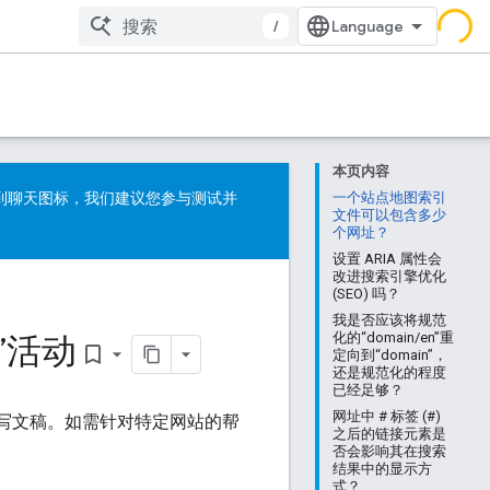
/
本页内容
看到聊天图标，我们建议您参与测试并
一个站点地图索引
文件可以包含多少
个网址？
设置 ARIA 属性会
改进搜索引擎优化
(SEO) 吗？
我是否应该将规范
间”活动
化的“domain/en”重
bookmark_border
定向到“domain”，
还是规范化的程度
已经足够？
网址中 # 标签 (#)
写文稿。如需针对特定网站的帮
之后的链接元素是
否会影响其在搜索
结果中的显示方
式？