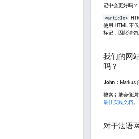
记中会更好吗？
<article>
HT
使用 HTML 
标记，因此请勿只
我们的网站
吗？
John：
Mark
搜索引擎会像浏
最佳实践文档
。
对于法语