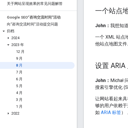
关于网站呈现效果的常见问题解答
一个站点
Google SEO“咨询交流时间”活动
向“咨询交流时间”活动提交问题
John：
我想知
归档
一个 XML 站
2024
他站点地图文件
2023 年
12 月
9 月
设置 ARI
8 月
7 月
6 月
John：
Micha
5 月
搜索引擎优化 (S
4 月
让网站看起来具
3 月
够的用户依赖于
1 月
如
ARIA 标签
）
2022