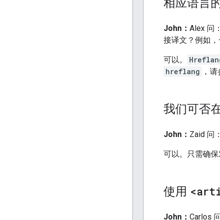
相应语言
John：
Alex 问
接译文？例如，
可以。
Hreflan
hreflang
，请
我们可否
John：
Zaid
可以。只需确保
使用
<art
John：
Carlo