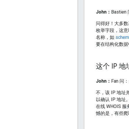
John：
Bast
问得好！大多数
枚举字段，这意
名称，如
schem
要在结构化数据
这个 IP 
John：
Fan 
不，该 IP 地
以确认 IP 地
在线 WHOI
憾的是，有些爬