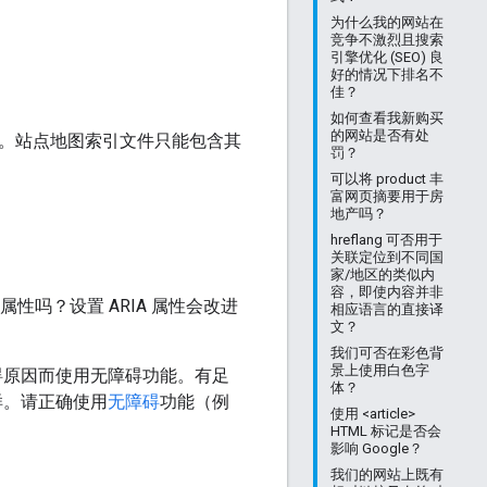
为什么我的网站在
竞争不激烈且搜索
引擎优化 (SEO) 良
好的情况下排名不
佳？
如何查看我新购买
的网站是否有处
一样。站点地图索引文件只能包含其
罚？
可以将 product 丰
富网页摘要用于房
地产吗？
hreflang 可否用于
关联定位到不同国
家/地区的类似内
容，即使内容并非
障碍属性吗？设置 ARIA 属性会改进
相应语言的直接译
文？
我们可否在彩色背
景上使用白色字
碍原因而使用无障碍功能。有足
体？
样。请正确使用
无障碍
功能（例
使用 <article>
HTML 标记是否会
影响 Google？
我们的网站上既有