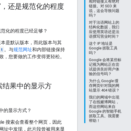
相对链接又有绝对
in”，还是规范化的程度
链接。对 SEO 来
说，这会导致问题
吗？
对于法语网站上的
结构化数据，我们
？还是规范化的程度已经足够？
应使用英语还是法
语撰写营业时间？
版本是默认版本，而此版本与其
这个 IP 地址是
Google 抓取工具
lt
。与
规范网址
和内部链接保持
吗？
致，您要做的工作变得更轻松。
Google 会将某些标
记视为网站正在尝
试提供良好用户体
验的信号吗？
为什么 Google 缓
索结果中的显示方
存网页针对我的网
站显示 404 错误？
我们的网域中出现
了在线赌博网站，
而这些网站来自
果中的显示方式？
Google 的智能手机
抓取工具。我需要
帮助！
le 搜索会查看整个网页，因此
网址中发现，此片段曾被用来显