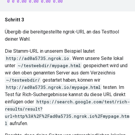
0 0 0.00 0.00 0.00 0.00
Schritt 3
Übergib die bereitgestellte ngrok-URL an das Testtool
deiner Wahl.
Die Stamm-URL in unserem Beispiel lautet
http://ad0a5735.ngrok.io
. Wenn unsere Seite lokal
unter
~/testwebdir/mypage.html
gespeichert wird und
wir den oben genannten Server aus dem Verzeichnis
~/testwebdir/
gestartet haben, können wir
http://ad0a5735.ngrok.io/mypage.html
testen. Im
Test für Rich-Suchergebnisse kannst du diese URL direkt
einfügen oder
https://search.google.com/test/rich-
results/result?
url=http%3A%2F%2Fad0a5735.ngrok.io%2Fmypage.htm
l
aufrufen.