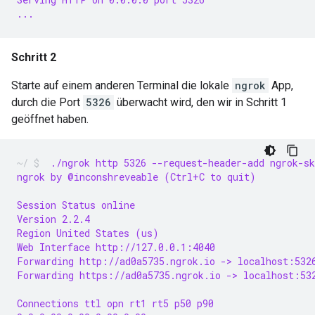
...
Schritt 2
Starte auf einem anderen Terminal die lokale
ngrok
App,
durch die Port
5326
überwacht wird, den wir in Schritt 1
geöffnet haben.
 ./ngrok http 5326 --request-header-add ngrok-s
ngrok by @inconshreveable (Ctrl+C to quit)
Session Status online
Version 2.2.4
Region United States (us)
Web Interface http://127.0.0.1:4040
Forwarding http://ad0a5735.ngrok.io -> localhost:532
Forwarding https://ad0a5735.ngrok.io -> localhost:53
Connections ttl opn rt1 rt5 p50 p90