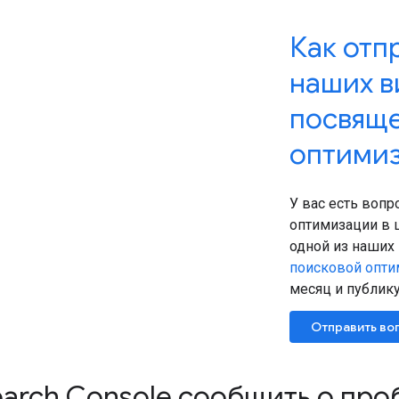
Как отп
наших в
посвяще
оптими
У вас есть вопр
оптимизации в 
одной из наших
поисковой опти
месяц и публику
Отправить во
earch Console сообщить о про