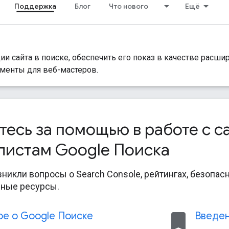
Поддержка
Блог
Что нового
Ещё
и сайта в поиске, обеспечить его показ в качестве расши
ументы для веб-мастеров.
есь за помощью в работе с с
листам Google Поиска
зникли вопросы о Search Console, рейтингах, безопасн
чные ресурсы.
bookmark
ое о Google Поиске
Введен