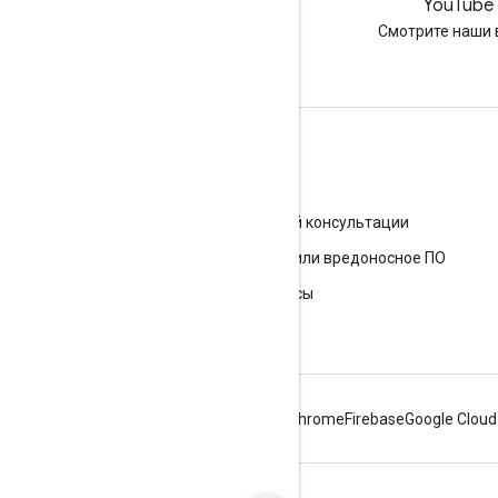
LinkedIn
YouTube
Подружитесь с нами в
Смотрите наши 
LinkedIn
Обратиться за помощью
Перейдите на справочный форум
Отправка вопроса для персональной консультации
Как пожаловаться на спам, фишинг или вредоносное ПО
Дополнительные справочные ресурсы
Android
Chrome
Firebase
Google Cloud