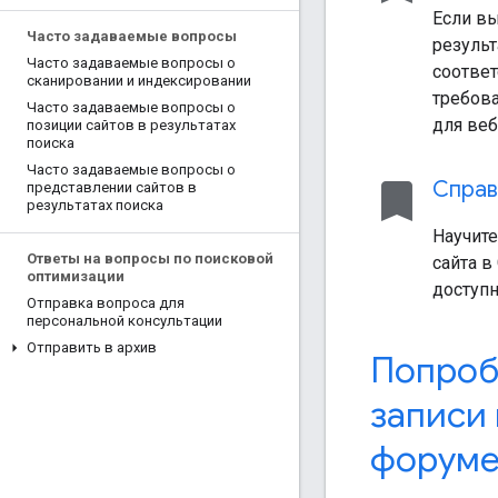
Если вы
Часто задаваемые вопросы
результ
Часто задаваемые вопросы о
соотве
сканировании и индексировании
требов
Часто задаваемые вопросы о
для веб
позиции сайтов в результатах
поиска
Часто задаваемые вопросы о
bookmark
Справ
представлении сайтов в
результатах поиска
Научите
Ответы на вопросы по поисковой
сайта в
оптимизации
доступн
Отправка вопроса для
персональной консультации
Отправить в архив
Попроб
записи
форум