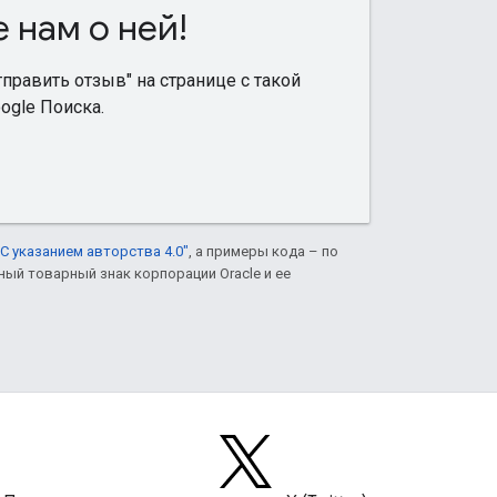
 нам о ней!
равить отзыв" на странице с такой
ogle Поиска.
С указанием авторства 4.0"
, а примеры кода – по
нный товарный знак корпорации Oracle и ее