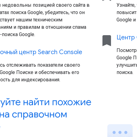
 недовольны позицией своего сайта в
Узнайте,
атах поиска Google, убедитесь, что он
повысить
тствует нашим техническим
Google и 
аниям и правилам в отношении спама
-поиска Google.
bookmark
Центр 
Посмотр
очный центр Search Console
Google П
сь отслеживать показатели своего
улучшить
 Google Поиске и обеспечивать его
поиска.
ость для индексирования.
уйте найти похожие
 на справочном
е