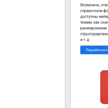
Возможно, отве
справочном фо
доступны мате
темам, как ска
ранжирование 
структурирован
и т. д.
Перейти на 