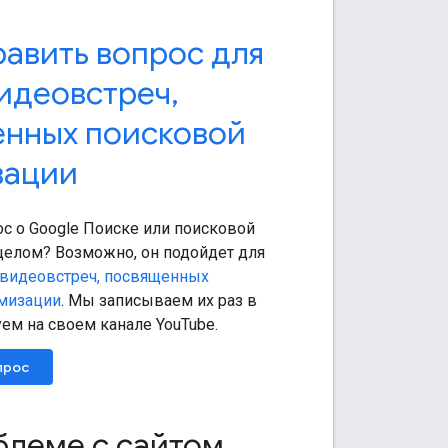
равить вопрос для
идеовстреч
,
нных поисковой
зации
ос о Google Поиске или поисковой
целом? Возможно, он подойдет для
видеовстреч, посвященных
мизации
. Мы записываем их раз в
ем на своем канале YouTube.
прос
блеме с сайтом