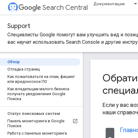
Документация
Search Central
Support
Специалисты Google помогут вам улучшить вид и позици
вас научат использовать Search Console и другие инстр
Обзор
Отладка страниц
Обратит
Как пожаловаться на спам
,
фишинг
или вредоносное ПО
специа
Как владельцам малого бизнеса
получать уведомления Google
Поиска
Если у вас во
наши справо
Статус поисковых систем
Панель мониторинга в Google
Поиске
bookmark
Главн
Работа с панелью мониторинга