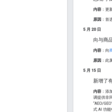
内容
：更
原因
：首选
5 月 20 日
向与商
内容
：向
原因
：此属性
5 月 15 日
新增了有
内容
：添加
调提供非
“AEO/G
式 AI 