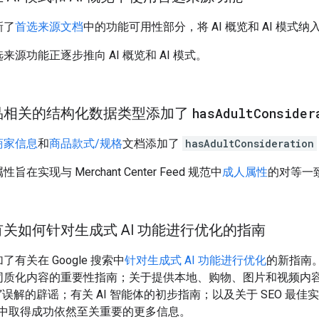
新了
首选来源文档
中的功能可用性部分，将 AI 概览和 AI 模式纳
来源功能正逐步推向 AI 概览和 AI 模式。
品相关的结构化数据类型添加了
has
Adult
Consider
商家信息
和
商品款式/规格
文档添加了
hasAdultConsideration
旨在实现与 Merchant Center Feed 规范中
成人属性
的对等一
关如何针对生成式 AI 功能进行优化的指南
了有关在 Google 搜索中
针对生成式 AI 功能进行优化
的新指南
同质化内容的重要性指南；关于提供本地、购物、图片和视频内
EO”误解的辟谣；有关 AI 智能体的初步指南；以及关于 SEO 最佳实
功能中取得成功依然至关重要的更多信息。