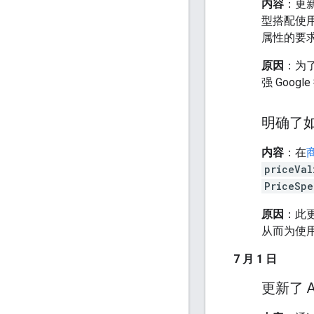
内容
：更
型搭配使用。这
属性的要
原因
：为了
强 Goog
明确了
内容
：在
priceVal
PriceSpe
原因
：此更新
从而为使
7 月 1 日
更新了 