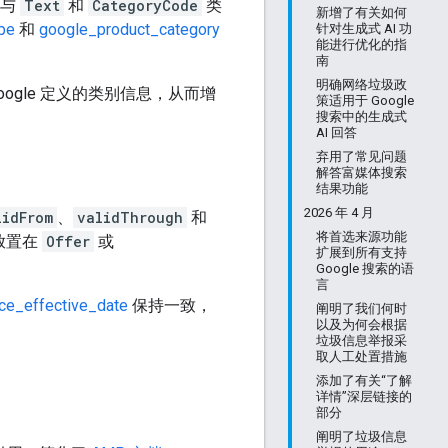
性与
Text
和
CategoryCode
类
新增了有关如何
pe
和
google_product_category
针对生成式 AI 功
能进行优化的指
南
明确网络垃圾政
oogle 定义的类别信息，从而增
策适用于 Google
搜索中的生成式
AI 回答
弃用了常见问题
解答富媒体搜索
结果功能
2026 年 4 月
lidFrom
、
validThrough
和
将首选来源功能
关放置在
Offer
或
扩展到所有支持
Google 搜索的语
言
ice_effective_date
保持一致，
阐明了我们何时
以及为何会根据
垃圾信息举报采
取人工处置措施
添加了有关“了解
详情”深层链接的
部分
阐明了垃圾信息