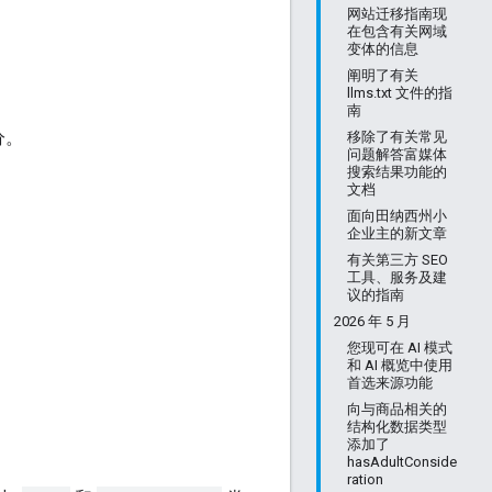
网站迁移指南现
在包含有关网域
变体的信息
阐明了有关
llms.txt 文件的指
南
分。
移除了有关常见
问题解答富媒体
搜索结果功能的
文档
面向田纳西州小
企业主的新文章
有关第三方 SEO
工具、服务及建
议的指南
2026 年 5 月
您现可在 AI 模式
和 AI 概览中使用
首选来源功能
向与商品相关的
结构化数据类型
添加了
hasAdultConside
ration