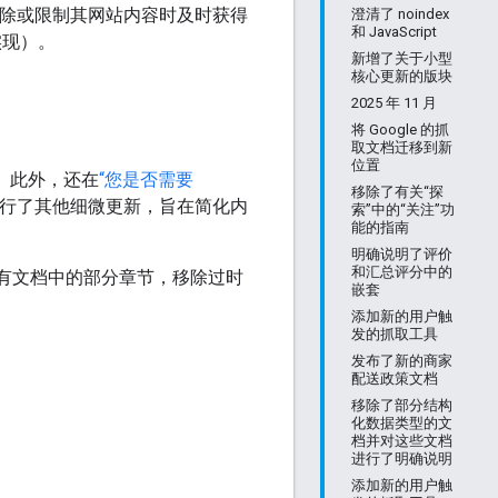
索移除或限制其网站内容时及时获得
澄清了 noindex
和 JavaScript
来实现）。
新增了关于小型
核心更新的版块
2025 年 11 月
将 Google 的抓
取文档迁移到新
位置
。 此外，还在
“您是否需要
移除了有关“探
进行了其他细微更新，旨在简化内
索”中的“关注”功
能的指南
明确说明了评价
和汇总评分中的
现有文档中的部分章节，移除过时
嵌套
添加新的用户触
发的抓取工具
发布了新的商家
配送政策文档
移除了部分结构
化数据类型的文
档并对这些文档
进行了明确说明
添加新的用户触