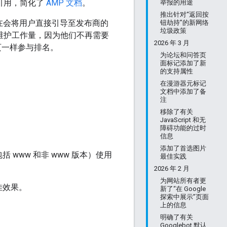
过时引用，简化了
AMP 文档
。
举报的用途
推出针对“返回按
，现在会将用户直接引导至发布商的
钮劫持”的新网络
垃圾政策
了维护工作量，因为他们不再需要
2026 年 3 月
他网页一样参与排名。
为论坛和问答页
面标记添加了新
的支持属性
在漫游器元标记
文档中添加了备
注
移除了有关
JavaScript 和无
障碍功能的过时
信息
添加了首选图片
www 和非 www 版本）使用
最佳实践
2026 年 2 月
为网站所有者更
佳效果。
新了“在 Google
探索中展示”页面
上的信息
明确了有关
Googlebot 默认