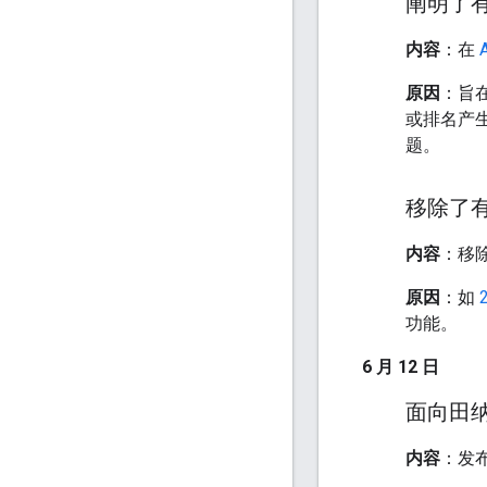
阐明了有关
内容
：在
原因
：旨
或排名产
题。
移除了
内容
：移
原因
：如
功能。
6 月 12 日
面向田
内容
：发