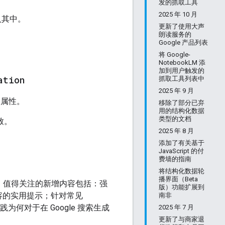
发的抓取工具
2025 年 10 月
入其中。
更新了使用大声
朗读服务的
Google 产品列表
将 Google-
NotebookLM 添
加到用户触发的
ation
抓取工具列表中
2025 年 9 月
属性。
移除了部分已弃
用的结构化数据
类型的文档
致。
2025 年 8 月
添加了有关基于
JavaScript 的付
费墙的指南
将结构化数据轮
播界面（Beta
。值得关注的新增内容包括：强
版）功能扩展到
容的实用提示；针对常见
南非
践为何对于在 Google 搜索生成
2025 年 7 月
更新了与商家退