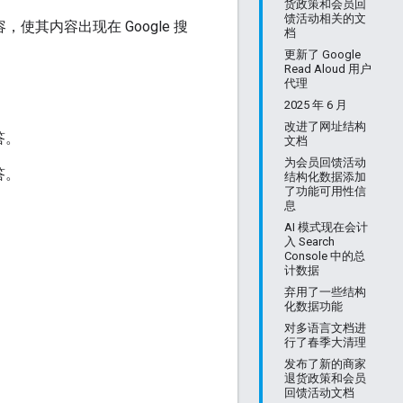
货政策和会员回
馈活动相关的文
其内容出现在 Google 搜
档
更新了 Google
Read Aloud 用户
代理
2025 年 6 月
改进了网址结构
答。
文档
为会员回馈活动
答。
结构化数据添加
了功能可用性信
息
AI 模式现在会计
入 Search
Console 中的总
计数据
弃用了一些结构
化数据功能
对多语言文档进
行了春季大清理
发布了新的商家
退货政策和会员
回馈活动文档