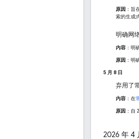
原因
：旨在
索的生成式
明确网络
内容
：明
原因
：明确
5 月 8 日
弃用了
内容
：在
原因
：自 
2026 年 4