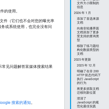
文件大小限制的
信息
 文件的使用。
2026 年 1 月
添加了首选来源
这些文件（它们也不会对您的曝光率
文档
服务或系统使用，也完全没有问
向南非轮播界面
文档添加了更多
受支持的查询类
型
移除了练习题结
构化数据类型的
文档
2025 年更新
2025 年 12 月
再显示常见问题解答富媒体搜索结果
明确了在非 200
HTTP 状态代码下
执行 JavaScript
的行为
将更多抓取文档
迁移到新位置
澄清了
ogle 搜索的通知
。
JavaScript 的规
范化最佳实践