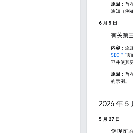
原因
：旨
通知（例如，
6 月 5 日
有关第三
内容
：添
SEO？”
页
容并使其
原因
：旨
的示例。
2026 年 5
5 月 27 日
您现可在