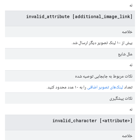
نه
[additional_image_link] invalid_attribute
خلاصه
بیش از ۱۰ لینک تصویر دیگر ارسال شد.
علل شایع
نه
نکات مربوط به جابجایی توصیه شده
تعداد
لینک‌های تصویر اضافی
را به ۱۰ عدد محدود کنید.
نکات پیشگیری
نه
[<attribute>] invalid_character
خلاصه