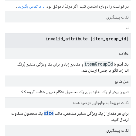
درخواست را دوباره امتحان کنید. اگر مرتباً ناموفق بود،
با ما تماس بگیرید
.
نکات پیشگیری
نه
[item_group_id] invalid_attribute
خلاصه
item
Group
Id
یک آیتم با
و مقادیر زیادی برای یک ویژگی متغیر (رنگ، ​​
اندازه، الگو یا جنس) ارسال شد.
علل شایع
تعیین بیش از یک اندازه برای یک محصول هنگام تعیین شناسه گروه کالا.
نکات مربوط به جابجایی توصیه شده
size
برای هر مقدار از یک ویژگی متغیر مشخص، مانند
یک محصول متفاوت
ارسال کنید.
نکات پیشگیری