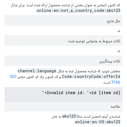
کد کشور نامعتبر به عنوان بخشی از شناسه محصول ارائه شده است. برای مثال:
online:en:not
_
a
_
country
_
code:sku123
.
علل شایع
نه
نکات مربوط به جابجایی توصیه شده
نه
نکات پیشگیری
channel:language
مطمئن شوید که شناسه محصول شما به شکل
Code:country
Code:offer
Id
و کد کشور، یک کد کشور معتبر
ISO
3166
است.
[item id] Invalid item id: '<id>'
خلاصه
sku123
شناسه‌ی آیتم نامعتبر است، مثلاً
به جای
online:en:US:sku123
.