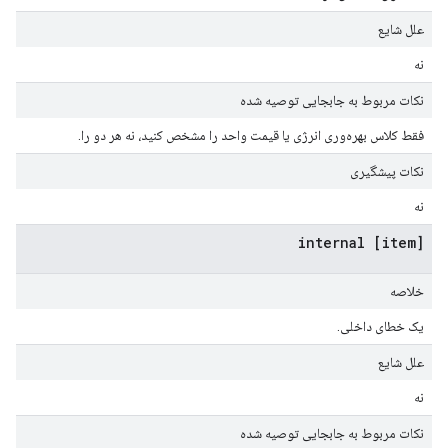
علل شایع
نه
نکات مربوط به جابجایی توصیه شده
فقط کلاس بهره‌وری انرژی یا قیمت واحد را مشخص کنید، نه هر دو را.
نکات پیشگیری
نه
[item] internal
خلاصه
یک خطای داخلی.
علل شایع
نه
نکات مربوط به جابجایی توصیه شده