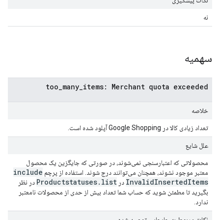
نکات پیشگیری
نه
سهمیه
too_many_items: Merchant quota exceeded
خلاصه
تعداد زیادی کالا در Google Shopping آپلود شده است.
علل شایع
محصولاتی که اعتبارسنجی نمی‌شوند، در صورتی که جایگزین یک محصول
include
معتبر موجود نشوند، همچنان می‌توانند درج شوند. استفاده از پرچم
Productstatuses
.
list
Invalid
Inserted
Items
در
در نظر
بگیرید تا مطمئن شوید که حساب شما تعداد بیش از حدی از محصولات نامعتبر
ندارد.
نکات مربوط به جابجایی توصیه شده