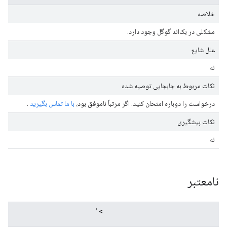
خلاصه
مشکلی در بک‌اند گوگل وجود دارد.
علل شایع
نه
نکات مربوط به جابجایی توصیه شده
درخواست را دوباره امتحان کنید. اگر مرتباً ناموفق بود،
با ما تماس بگیرید
.
نکات پیشگیری
نه
نامعتبر
Invalid channel: '<channel>'