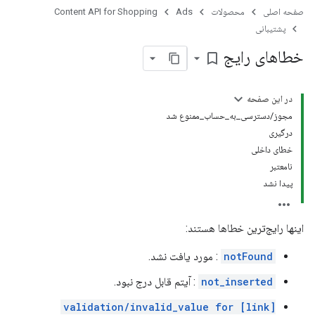
صفحه اصلی
محصولات
Ads
Content API for Shopping
پشتیبانی
خطاهای رایج
bookmark_border
در این صفحه
مجوز/دسترسی_به_حساب_ممنوع شد
درگیری
خطای داخلی
نامعتبر
پیدا نشد
اینها رایج‌ترین خطاها هستند:
notFound
: مورد یافت نشد.
not_inserted
: آیتم قابل درج نبود.
[link] validation/invalid_value for