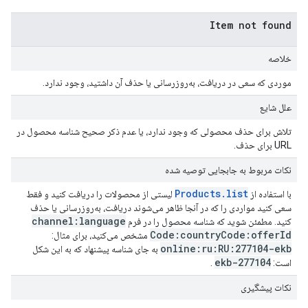
Item not found
خلاصه
موردی که سعی در دریافت، به‌روزرسانی یا حذف آن داشتید، وجود ندارد.
علل شایع
تلاش برای حذف محصولی که وجود ندارد، یا عدم ذکر صحیح شناسه محصول در
URL برای حذف.
نکات مربوط به جابجایی توصیه شده
Products.list
با استفاده از
لیستی از محصولات را دریافت کنید و فقط
سعی کنید مواردی را که در آنجا ظاهر می‌شوند دریافت، به‌روزرسانی یا حذف
channel:language
کنید. مطمئن شوید که شناسه محصول را در فرم
Code:country
Code:offer
Id
مشخص می‌کنید، برای مثال:
online:ru:RU:277104-ekb
به جای شناسه پیشنهاد که به این شکل
277104-ekb
است:
.
نکات پیشگیری