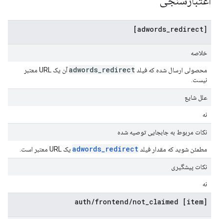
اعتبارسنجی
[adwords_redirect]
خلاصه
adwords
_
redirect
محصولی ارسال شده که فیلد
آن یک URL معتبر
نیست.
علل شایع
نه
نکات مربوط به جابجایی توصیه شده
adwords_redirect
مطمئن شوید که مقدار فیلد
یک URL معتبر است.
نکات پیشگیری
نه
[item] auth/frontend/not_claimed