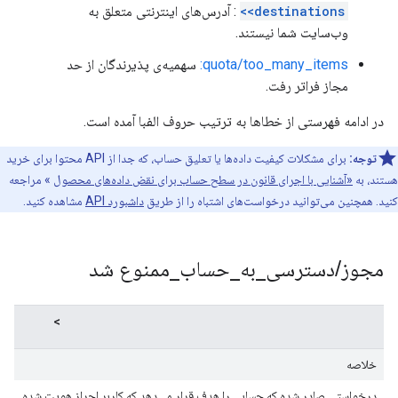
<destinations>
: آدرس‌های اینترنتی متعلق به
وب‌سایت شما نیستند.
quota/too_many_items:
سهمیه‌ی پذیرندگان از حد
مجاز فراتر رفت.
در ادامه فهرستی از خطاها به ترتیب حروف الفبا آمده است.
توجه:
برای مشکلات کیفیت داده‌ها یا تعلیق حساب، که جدا از API محتوا برای خرید
هستند، به
«آشنایی با اجرای قانون در سطح حساب برای نقض داده‌های محصول
» مراجعه
کنید. همچنین می‌توانید درخواست‌های اشتباه را از طریق
داشبورد API
مشاهده کنید.
مجوز
/
دسترسی
_
به
_
حساب
_
ممنوع شد
User cannot access account <account_number>
خلاصه
درخواستی صادر شده که حسابی را هدف قرار می‌دهد که کاربر احراز هویت شده