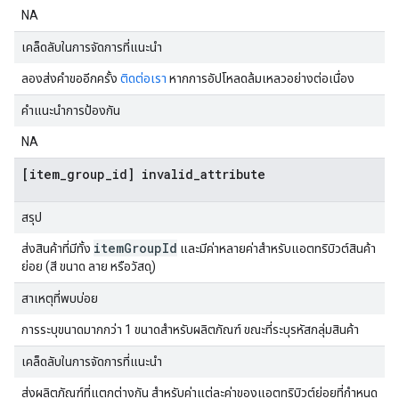
NA
เคล็ดลับในการจัดการที่แนะนำ
ลองส่งคำขออีกครั้ง
ติดต่อเรา
หากการอัปโหลดล้มเหลวอย่างต่อเนื่อง
คำแนะนำการป้องกัน
NA
[item_group_id] invalid_attribute
สรุป
item
Group
Id
ส่งสินค้าที่มีทั้ง
และมีค่าหลายค่าสำหรับแอตทริบิวต์สินค้า
ย่อย (สี ขนาด ลาย หรือวัสดุ)
สาเหตุที่พบบ่อย
การระบุขนาดมากกว่า 1 ขนาดสำหรับผลิตภัณฑ์ ขณะที่ระบุรหัสกลุ่มสินค้า
เคล็ดลับในการจัดการที่แนะนำ
ส่งผลิตภัณฑ์ที่แตกต่างกัน สำหรับค่าแต่ละค่าของแอตทริบิวต์ย่อยที่กำหนด