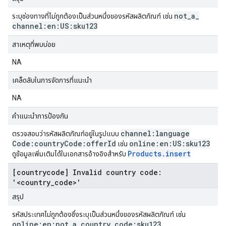
not
_
a
_
ระบุช่องทางที่ไม่ถูกต้องเป็นส่วนหนึ่งของรหัสผลิตภัณฑ์ เช่น
channel:en:US:sku123
สาเหตุที่พบบ่อย
NA
เคล็ดลับในการจัดการที่แนะนำ
NA
คำแนะนำการป้องกัน
channel:language
ตรวจสอบว่ารหัสผลิตภัณฑ์อยู่ในรูปแบบ
Code:country
Code:offer
Id
online:en:US:sku123
เช่น
Products.insert
ดูข้อมูลเพิ่มเติมได้ในเอกสารอ้างอิงสำหรับ
[countrycode] Invalid country code:
'<country_code>'
สรุป
รหัสประเทศไม่ถูกต้องซึ่งระบุเป็นส่วนหนึ่งของรหัสผลิตภัณฑ์ เช่น
online:en:not
_
a
_
country
_
code:sku123