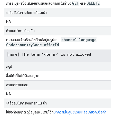
GET
DELETE
การระบุรหัสข้อเสนอแทนรหัสผลิตภัณฑ์ ในคำขอ
หรือ
เคล็ดลับในการจัดการที่แนะนำ
NA
คำแนะนำการป้องกัน
channel:language
ตรวจสอบว่ารหัสผลิตภัณฑ์อยู่ในรูปแบบ
Code:country
Code:offer
Id
[name] The term '<term>' is not allowed
สรุป
ชื่อมีคำที่ไม่ได้รับอนุญาต
สาเหตุที่พบบ่อย
NA
เคล็ดลับในการจัดการที่แนะนำ
ใช้ชื่อที่อนุญาต ดูข้อมูลเพิ่มเติมได้ที่
บทความในศูนย์ช่วยเหลือเกี่ยวกับข้อกำ