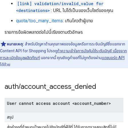
[link] validation/invalid_value for
<destinations>
: URL ไม่ได้เป็นของเว็บไซต์ของคุณ
quota/too_many_items:
เกินโควต้าผู้ขาย
รายการข้อผิดพลาดต่อไปนี้เรียงตามตัวอักษร
หมายเหตุ:
สำหรับปัญหาด้านคุณภาพของข้อมูลหรือการระงับบัญชีซึ่งแยกจาก
Content API for Shopping โปรดดู
ทำความเข้าใจการบังคับใช้ระดับบัญชี เนื่องจาก
การละเมิดข้อมูลผลิตภัณฑ์
นอกจากนี้ คุณยังดูคำขอที่ไม่ถูกต้องผ่าน
แดชบอร์ด API
ได้ด้วย
auth
/
account
_
access
_
denied
User cannot access account <account_number>
สรุป
ส่งคำขอที่กำหนดเป้าหมายไปยังบัญชีที่ผู้ใช้ที่ ได้รับการตรวจสอบสิทธิ์ไม่มี