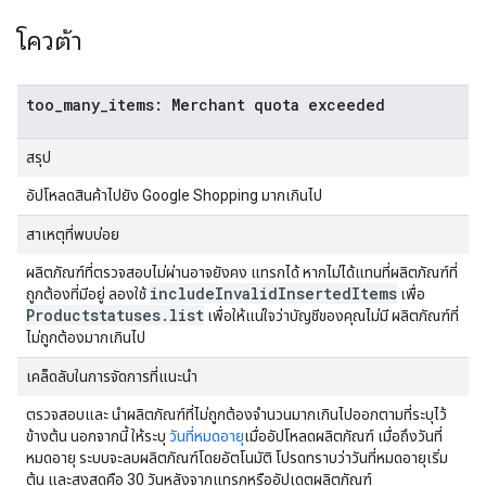
โควต้า
too_many_items: Merchant quota exceeded
สรุป
อัปโหลดสินค้าไปยัง Google Shopping มากเกินไป
สาเหตุที่พบบ่อย
ผลิตภัณฑ์ที่ตรวจสอบไม่ผ่านอาจยังคง แทรกได้ หากไม่ได้แทนที่ผลิตภัณฑ์ที่
include
Invalid
Inserted
Items
ถูกต้องที่มีอยู่ ลองใช้
เพื่อ
Productstatuses
.
list
เพื่อให้แน่ใจว่าบัญชีของคุณไม่มี ผลิตภัณฑ์ที่
ไม่ถูกต้องมากเกินไป
เคล็ดลับในการจัดการที่แนะนำ
ตรวจสอบและ นำผลิตภัณฑ์ที่ไม่ถูกต้องจำนวนมากเกินไปออกตามที่ระบุไว้
ข้างต้น นอกจากนี้ ให้ระบุ
วันที่หมดอายุ
เมื่ออัปโหลดผลิตภัณฑ์ เมื่อถึงวันที่
หมดอายุ ระบบจะลบผลิตภัณฑ์โดยอัตโนมัติ โปรดทราบว่าวันที่หมดอายุเริ่ม
ต้น และสูงสุดคือ 30 วันหลังจากแทรกหรืออัปเดตผลิตภัณฑ์