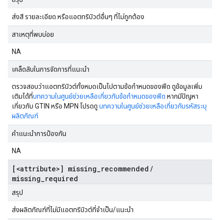
ส่งสี รายละเอียด หรือแอตทริบิวต์อื่นๆ ที่ไม่ถูกต้อง
สาเหตุที่พบบ่อย
NA
เคล็ดลับในการจัดการที่แนะนำ
ตรวจสอบว่าแอตทริบิวต์ทั้งหมดเป็นไปตามข้อกำหนดของฟีด ดูข้อมูลเพิ่ม
เติมได้ที่
บทความในศูนย์ช่วยเหลือเกี่ยวกับข้อกำหนดของฟีด
หากมีปัญหา
เกี่ยวกับ GTIN หรือ MPN โปรดดู
บทความในศูนย์ช่วยเหลือเกี่ยวกับรหัสระบุ
ผลิตภัณฑ์
คำแนะนำการป้องกัน
NA
[<attribute>] missing_recommended
/
missing_required
สรุป
ส่งผลิตภัณฑ์ที่ไม่มีแอตทริบิวต์ที่จำเป็น/แนะนำ