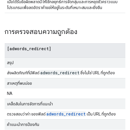
เมื่อได้รับข้อผิดพลาดนี้ ให้ใช้กลยุทธ์การจัดกลุ่มและการหยุดชั่วคราวแบบ
โปรแกรมเพื่อลดอัตราคำขอให้อยู่ในระดับที่เหมาะสมและยั่งยืน
การตรวจสอบความถูกต้อง
[adwords_redirect]
สรุป
adwords
_
redirect
ส่งผลิตภัณฑ์ที่มีฟิลด์
ซึ่งไม่ใช่ URL ที่ถูกต้อง
สาเหตุที่พบบ่อย
NA
เคล็ดลับในการจัดการที่แนะนำ
adwords_redirect
ตรวจสอบว่าค่า ของฟิลด์
เป็น URL ที่ถูกต้อง
คำแนะนำการป้องกัน