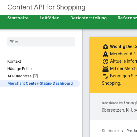
Content API for Shopping
Startseite
Leitfäden
Berichterstellung
Referen
add_alert
Wichtig
:Die 
rocket
Merchant API
update
Aktuelle Info
Kontakt
point_of_sale
Mit der Merch
Häufige Fehler
edit_note
Benötigen Sie
API-Diagnose
Shopping
.
Merchant Center-Status-Dashboard
übersetzen. KI-Üb
Startseite
Produ