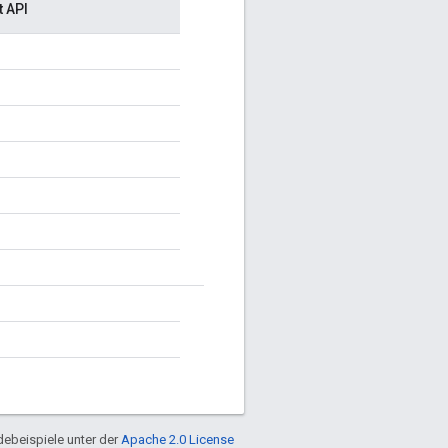
t API
ebeispiele unter der
Apache 2.0 License