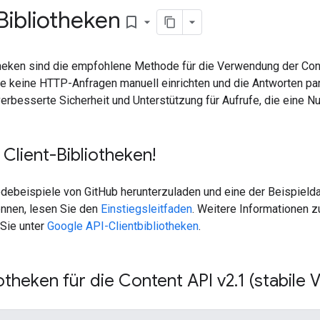
Bibliotheken
bookmark_border
theken sind die empfohlene Methode für die Verwendung der Con
ie keine HTTP-Anfragen manuell einrichten und die Antworten pa
verbesserte Sicherheit und Unterstützung für Aufrufe, die eine Nu
Client-Bibliotheken!
odebeispiele von GitHub herunterzuladen und eine der Beispield
ennen, lesen Sie den
Einstiegsleitfaden
. Weitere Informationen 
 Sie unter
Google API-Clientbibliotheken
.
iotheken für die Content API v2
.
1 (stabile 