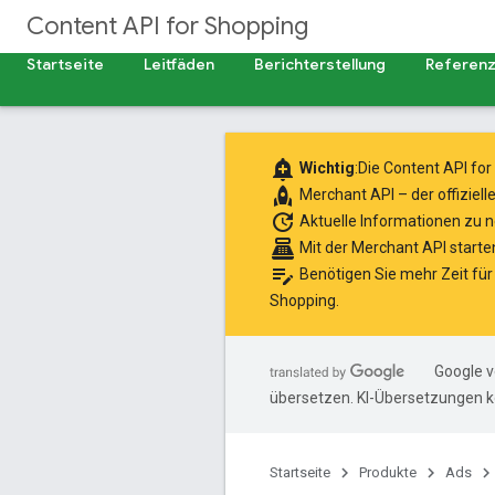
Content API for Shopping
Startseite
Leitfäden
Berichterstellung
Referen
add_alert
Wichtig
:Die Content API fo
rocket
Merchant API
– der offiziel
update
Aktuelle Informationen
zu n
point_of_sale
Mit der Merchant API starte
edit_note
Benötigen Sie mehr Zeit für
Shopping
.
Google v
übersetzen. KI-Übersetzungen k
Startseite
Produkte
Ads