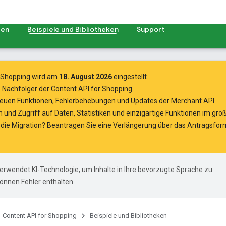
zen
Beispiele und Bibliotheken
Support
r Shopping wird am
18. August 2026
eingestellt.
le Nachfolger der Content API for Shopping.
euen Funktionen, Fehlerbehebungen und Updates der Merchant API.
n
und Zugriff auf Daten, Statistiken und einzigartige Funktionen im gr
 die Migration? Beantragen Sie eine Verlängerung über das
Antragsform
erwendet KI-Technologie, um Inhalte in Ihre bevorzugte Sprache zu
önnen Fehler enthalten.
Content API for Shopping
Beispiele und Bibliotheken