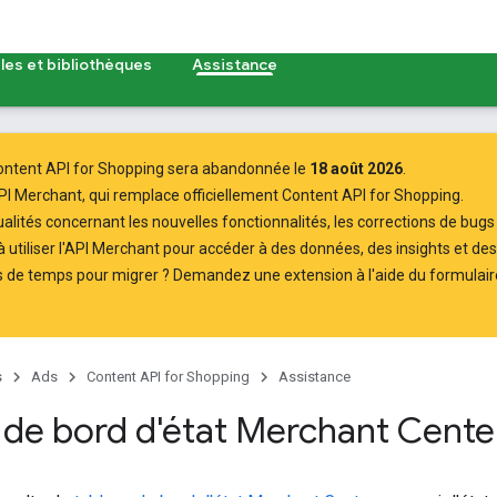
es et bibliothèques
Assistance
ontent API for Shopping sera abandonnée le
18 août 2026
.
PI Merchant
, qui remplace officiellement Content API for Shopping.
ualités
concernant les nouvelles fonctionnalités, les corrections de bugs 
tiliser l'API Merchant
pour accéder à des données, des insights et des
s de temps pour migrer ? Demandez une extension à l'aide du
formulair
s
Ads
Content API for Shopping
Assistance
 de bord d'état Merchant Cente