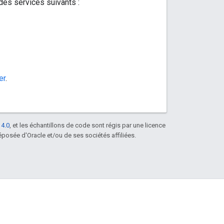
 des services suivants :
er
.
 4.0
, et les échantillons de code sont régis par une licence
posée d'Oracle et/ou de ses sociétés affiliées.