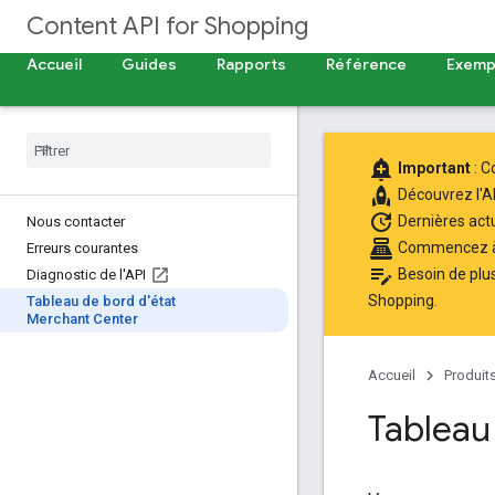
Content API for Shopping
Accueil
Guides
Rapports
Référence
Exempl
add_alert
Important
: C
rocket
Découvrez l'
A
update
Dernières act
Nous contacter
point_of_sale
Commencez à u
Erreurs courantes
edit_note
Besoin de plu
Diagnostic de l'API
Shopping
.
Tableau de bord d'état
Merchant Center
Accueil
Produit
Tableau