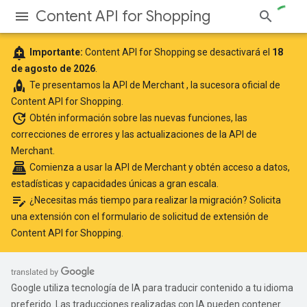
Content API for Shopping
add_alert
Importante:
Content API for Shopping se desactivará el
18
de agosto de 2026
.
rocket
Te presentamos
la API de Merchant
, la sucesora oficial de
Content API for Shopping.
update
Obtén información
sobre las nuevas funciones, las
correcciones de errores y las actualizaciones de la API de
Merchant.
point_of_sale
Comienza a usar la API de Merchant
y obtén acceso a datos,
estadísticas y capacidades únicas a gran escala.
edit_note
¿Necesitas más tiempo para realizar la migración? Solicita
una extensión con el
formulario de solicitud de extensión de
Content API for Shopping
.
Google utiliza tecnología de IA para traducir contenido a tu idioma
preferido. Las traducciones realizadas con IA pueden contener