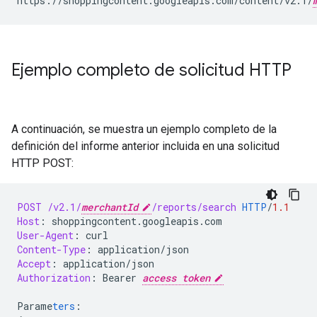
https://shoppingcontent.googleapis.com/content/v2.1/
Ejemplo completo de solicitud HTTP
A continuación, se muestra un ejemplo completo de la
definición del informe anterior incluida en una solicitud
HTTP POST:
POST
/v2.1/
merchantId
/reports/search
HTTP
/
1.1
Host
:
shoppingcontent.googleapis.com
User-Agent
:
curl
Content-Type
:
application/json
Accept
:
application/json
Authorization
:
Bearer 
access token
Parame
ters
: