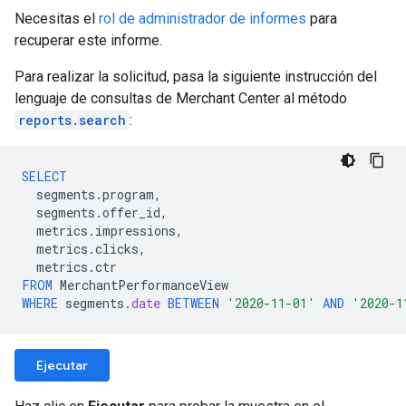
Necesitas el
rol de administrador de informes
para
recuperar este informe.
Para realizar la solicitud, pasa la siguiente instrucción del
lenguaje de consultas de Merchant Center al método
reports.search
:
SELECT
segments
.
program
,
segments
.
offer_id
,
metrics
.
impressions
,
metrics
.
clicks
,
metrics
.
ctr
FROM
MerchantPerformanceView
WHERE
segments
.
date
BETWEEN
'2020-11-01'
AND
'2020-1
Ejecutar