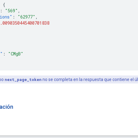
:
{
:
"569"
,
ions"
:
"62977"
,
.0090350445400701838
n"
:
"CMgB"
po
next_page_token
no se completa en la respuesta que contiene el últ
ación