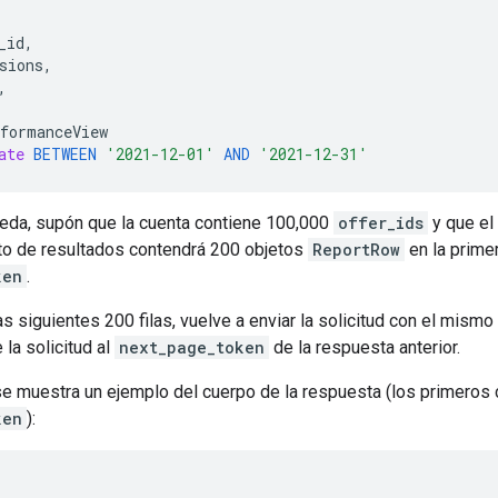
_id
,
sions
,
,
formanceView
ate
BETWEEN
'2021-12-01'
AND
'2021-12-31'
eda, supón que la cuenta contiene 100,000
offer_ids
y que el
nto de resultados contendrá 200 objetos
ReportRow
en la primer
ken
.
as siguientes 200 filas, vuelve a enviar la solicitud con el mismo
 la solicitud al
next_page_token
de la respuesta anterior.
se muestra un ejemplo del cuerpo de la respuesta (los primeros
ken
):