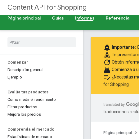
Content API for Shopping
Página principal
Guías
Informes
Referencia
add_alert
Importante:
C
rocket
Te presenta
update
Obtén inform
Comenzar
point_of_sale
Comienza a us
Descripción general
edit_note
¿Necesitas más
Ejemplo
for Shopping
.
Evalúa tus productos
Cómo medir el rendimiento
Filtrar productos
traducciones real
Mejora los precios
Comprenda el mercado
Página principal
Estadísticas de mercado