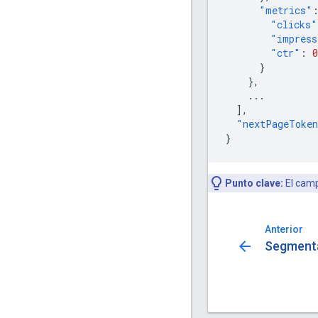
"metrics"
"clicks"
"impress
"ctr"
:
0
}
},
...
],
"nextPageToke
}
Punto clave:
El cam
Anterior
arrow_back
Segment