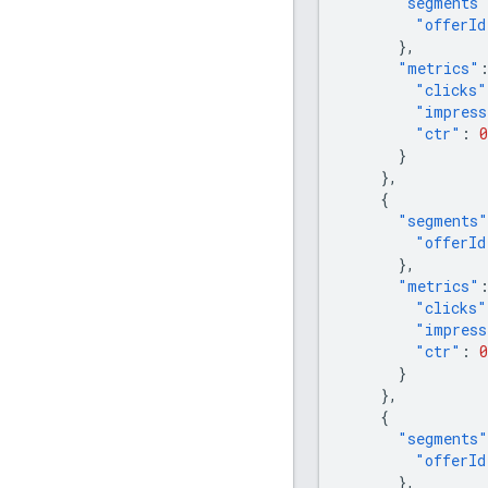
"segments"
"offerId
},
"metrics"
"clicks"
"impress
"ctr"
:
0
}
},
{
"segments"
"offerId
},
"metrics"
"clicks"
"impress
"ctr"
:
0
}
},
{
"segments"
"offerId
},