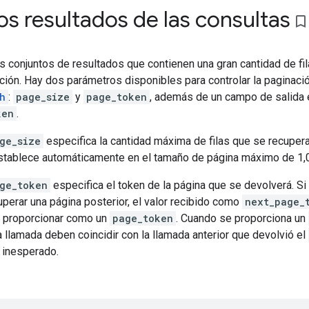
os resultados de las consultas
bookmark_border
os conjuntos de resultados que contienen una gran cantidad de f
ción. Hay dos parámetros disponibles para controlar la paginaci
h
:
page_size
y
page_token
, además de un campo de salida 
ken
.
ge_size
especifica la cantidad máxima de filas que se recuperar
establece automáticamente en el tamaño de página máximo de 1,0
ge_token
especifica el token de la página que se devolverá. Si
uperar una página posterior, el valor recibido como
next_page_
e proporcionar como un
page_token
. Cuando se proporciona un
 llamada deben coincidir con la llamada anterior que devolvió el
 inesperado.