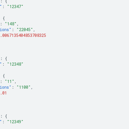
:
{
"
:
"12347"
:
{
:
"148"
,
ions"
:
"22045"
,
.0067135404853708325
:
{
"
:
"12348"
:
{
:
"11"
,
ions"
:
"1100"
,
.01
:
{
"
:
"12349"