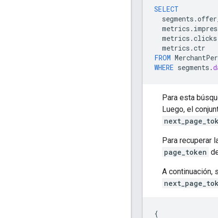
SELECT
segments
.
offer
metrics
.
impres
metrics
.
clicks
metrics
.
ctr
FROM
MerchantPer
WHERE
segments
.
d
Para esta búsqu
Luego, el conju
next_page_to
Para recuperar l
page_token
de
A continuación, 
next_page_to
{