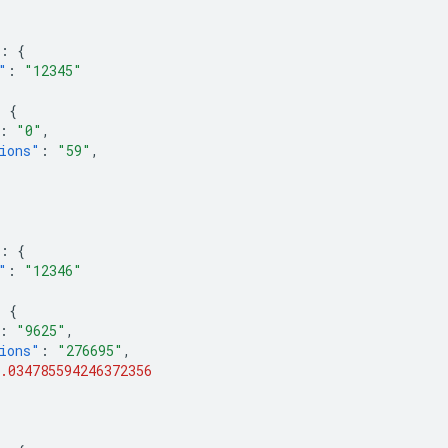
:
{
"
:
"12345"
:
{
:
"0"
,
ions"
:
"59"
,
:
{
"
:
"12346"
:
{
:
"9625"
,
ions"
:
"276695"
,
.034785594246372356