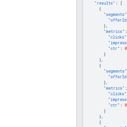
"results"
:
[
{
"segments"
"offerId
},
"metrics"
"clicks"
"impress
"ctr"
:
0
}
},
{
"segments"
"offerId
},
"metrics"
"clicks"
"impress
"ctr"
:
0
}
},
{