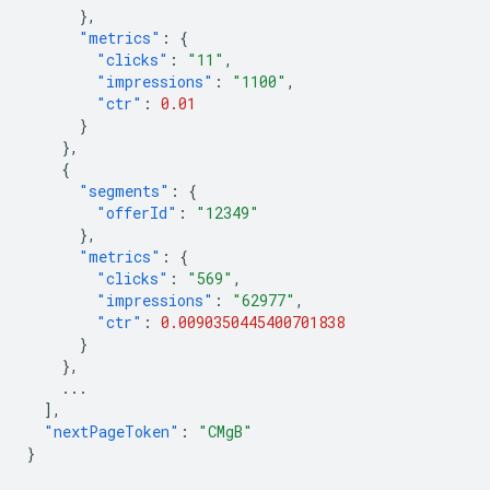
},
"metrics"
:
{
"clicks"
:
"11"
,
"impressions"
:
"1100"
,
"ctr"
:
0.01
}
},
{
"segments"
:
{
"offerId"
:
"12349"
},
"metrics"
:
{
"clicks"
:
"569"
,
"impressions"
:
"62977"
,
"ctr"
:
0.0090350445400701838
}
},
...
],
"nextPageToken"
:
"CMgB"
}