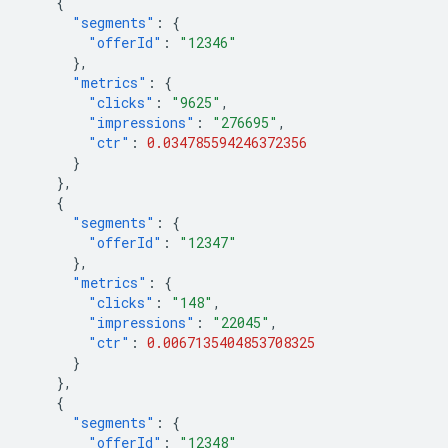
{
"segments"
:
{
"offerId"
:
"12346"
},
"metrics"
:
{
"clicks"
:
"9625"
,
"impressions"
:
"276695"
,
"ctr"
:
0.034785594246372356
}
},
{
"segments"
:
{
"offerId"
:
"12347"
},
"metrics"
:
{
"clicks"
:
"148"
,
"impressions"
:
"22045"
,
"ctr"
:
0.0067135404853708325
}
},
{
"segments"
:
{
"offerId"
:
"12348"