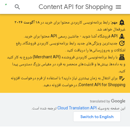
Content API for Shopping
add_alert
مهم:
رابط برنامه‌نویسی کاربردی محتوا برای خرید در
۱۸ آگوست ۲۰۲۶
غیرفعال خواهد شد.
rocket
API فروشگاه
آشنا شوید - جانشین رسمی API محتوا برای خرید.
update
جدیدترین ویژگی‌های جدید رابط برنامه‌نویسی کاربردی فروشگاه، رفع
اشکالات و به‌روزرسانی‌ها را دریافت کنید
.
point_of_sale
با رابط برنامه‌نویسی کاربردی فروشنده (Merchant API) شروع به کار کنید
و به داده‌ها، بینش‌ها و قابلیت‌های منحصر به فرد در مقیاس بزرگ دسترسی پیدا
کنید.
edit_note
برای انتقال به زمان بیشتری نیاز دارید؟ با استفاده
از فرم درخواست افزونه
Content API for Shopping،
درخواست افزونه دهید.
این صفحه به‌وسیله
ترجمه شده است.