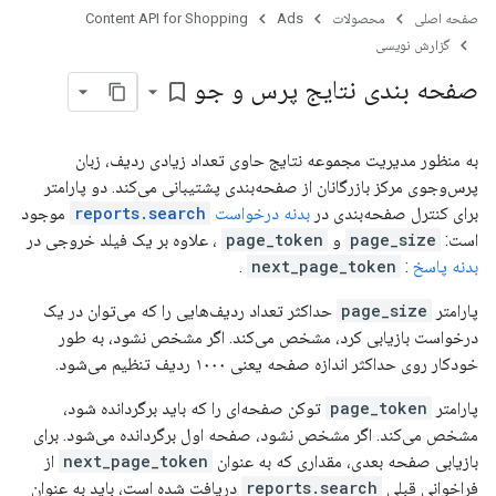
صفحه اصلی
محصولات
Ads
Content API for Shopping
گزارش نویسی
صفحه بندی نتایج پرس و جو
bookmark_border
به منظور مدیریت مجموعه نتایج حاوی تعداد زیادی ردیف، زبان
پرس‌وجوی مرکز بازرگانان از صفحه‌بندی پشتیبانی می‌کند. دو پارامتر
برای کنترل صفحه‌بندی در
بدنه درخواست
reports.search
موجود
است:
page_size
و
page_token
، علاوه بر یک فیلد خروجی در
بدنه پاسخ
:
next_page_token
.
پارامتر
page_size
حداکثر تعداد ردیف‌هایی را که می‌توان در یک
درخواست بازیابی کرد، مشخص می‌کند. اگر مشخص نشود، به طور
خودکار روی حداکثر اندازه صفحه یعنی ۱۰۰۰ ردیف تنظیم می‌شود.
پارامتر
page_token
توکن صفحه‌ای را که باید برگردانده شود،
مشخص می‌کند. اگر مشخص نشود، صفحه اول برگردانده می‌شود. برای
بازیابی صفحه بعدی، مقداری که به عنوان
next_page_token
از
فراخوانی قبلی
reports.search
دریافت شده است، باید به عنوان