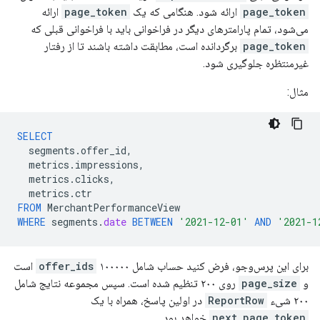
page_token
ارائه شود. هنگامی که یک
page_token
ارائه
می‌شود، تمام پارامترهای دیگر در فراخوانی باید با فراخوانی قبلی که
page_token
برگردانده است، مطابقت داشته باشند تا از رفتار
غیرمنتظره جلوگیری شود.
مثال:
SELECT
segments
.
offer_id
,
metrics
.
impressions
,
metrics
.
clicks
,
metrics
.
ctr
FROM
MerchantPerformanceView
WHERE
segments
.
date
BETWEEN
'2021-12-01'
AND
'2021-1
برای این پرس‌وجو، فرض کنید حساب شامل ۱۰۰۰۰۰
offer_ids
است
و
page_size
روی ۲۰۰ تنظیم شده است. سپس مجموعه نتایج شامل
۲۰۰ شیء
ReportRow
در اولین پاسخ، همراه با یک
next_page_token
خواهد بود.