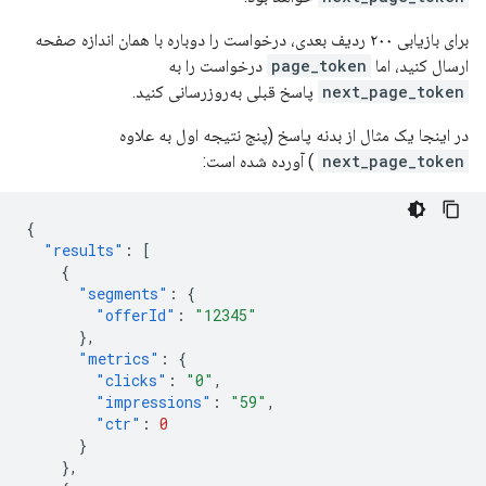
برای بازیابی ۲۰۰ ردیف بعدی، درخواست را دوباره با همان اندازه صفحه
ارسال کنید، اما
page_token
درخواست را به
next_page_token
پاسخ قبلی به‌روزرسانی کنید.
در اینجا یک مثال از بدنه پاسخ (پنج نتیجه اول به علاوه
next_page_token
) آورده شده است:
{
"results"
:
[
{
"segments"
:
{
"offerId"
:
"12345"
},
"metrics"
:
{
"clicks"
:
"0"
,
"impressions"
:
"59"
,
"ctr"
:
0
}
},