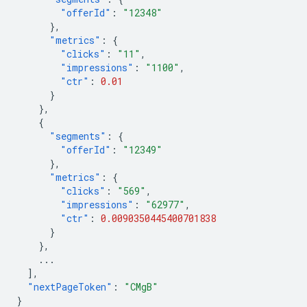
"offerId"
:
"12348"
},
"metrics"
:
{
"clicks"
:
"11"
,
"impressions"
:
"1100"
,
"ctr"
:
0.01
}
},
{
"segments"
:
{
"offerId"
:
"12349"
},
"metrics"
:
{
"clicks"
:
"569"
,
"impressions"
:
"62977"
,
"ctr"
:
0.0090350445400701838
}
},
...
],
"nextPageToken"
:
"CMgB"
}