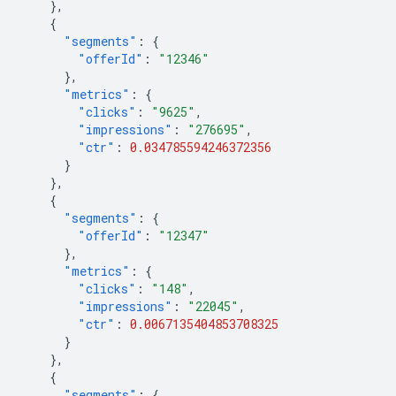
},
{
"segments"
:
{
"offerId"
:
"12346"
},
"metrics"
:
{
"clicks"
:
"9625"
,
"impressions"
:
"276695"
,
"ctr"
:
0.034785594246372356
}
},
{
"segments"
:
{
"offerId"
:
"12347"
},
"metrics"
:
{
"clicks"
:
"148"
,
"impressions"
:
"22045"
,
"ctr"
:
0.0067135404853708325
}
},
{
"segments"
:
{