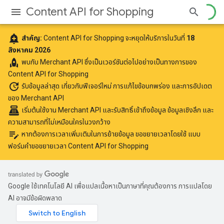
Content API for Shopping
add_alert
สำคัญ:
Content API for Shopping จะหยุดให้บริการในวันที่
18
สิงหาคม 2026
rocket
พบกับ
Merchant API
ซึ่งเป็นเวอร์ชันต่อไปอย่างเป็นทางการของ
Content API for Shopping
update
รับข้อมูลล่าสุด
เกี่ยวกับฟีเจอร์ใหม่ การแก้ไขข้อบกพร่อง และการอัปเดต
ของ Merchant API
point_of_sale
เริ่มต้นใช้งาน Merchant API
และรับสิทธิ์เข้าถึงข้อมูล ข้อมูลเชิงลึก และ
ความสามารถที่ไม่เหมือนใครในวงกว้าง
edit_note
หากต้องการเวลาเพิ่มเติมในการย้ายข้อมูล ขอขยายเวลาโดยใช้
แบบ
ฟอร์มคำขอขยายเวลา Content API for Shopping
Google ใช้เทคโนโลยี AI เพื่อแปลเนื้อหาเป็นภาษาที่คุณต้องการ การแปลโดย
AI อาจมีข้อผิดพลาด