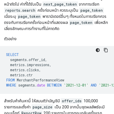
หน้าถัดไป ค่าที่ได้รับเป็น
next_page_token
จากการเรียก
reports.search
ครั้งก่อนหน้า ควรระบุเป็น
page_token
เมื่อระบุ
page_token
พารามิเตอร์อื่นๆ ทั้งหมดในการเรียกควร
ตรงกับการเรียกครั้งก่อนหน้าที่แสดงผล
page_token
เพื่อหลีก
เลี่ยงลักษณะการทำงานที่ไม่คาดคิด
ตัวอย่าง
SELECT
segments
.
offer_id
,
metrics
.
impressions
,
metrics
.
clicks
,
metrics
.
ctr
FROM
MerchantPerformanceView
WHERE
segments
.
date
BETWEEN
'2021-12-01'
AND
'2021-1
สำหรับคําค้นหานี้ ให้สมมติว่าบัญชีมี
offer_ids
100,000
รายการและตั้งค่า
page_size
เป็น 200 จากนั้นชุดผลลัพธ์จะมี
ออบเจ็กต์
ReportRow
200 รายการในการตอบกลับครั้งแรก