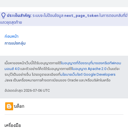
ประเด็นสำคัญ:
ระบบจะไม่ป้อนข้อมูล
next_page_token
ในการตอบกลับที่มี
แถวชุดสุดท้าย
ก่อนหน้า
การแบ่งกลุ่ม
เนื้อหาของหน้าเว็บนี้ได้รับอนุญาตภายใต้
ใบอนุญาตที่ต้องระบุที่มาของครีเอทีฟคอม
มอนส์ 4.0
และตัวอย่างโค้ดได้รับอนุญาตภายใต้
ใบอนุญาต Apache 2.0
เว้นแต่จะ
ระบุไว้เป็นอย่างอื่น โปรดดูรายละเอียดที่
นโยบายเว็บไซต์ Google Developers
Java เป็นเครื่องหมายการค้าจดทะเบียนของ Oracle และ/หรือบริษัทในเครือ
อัปเดตล่าสุด 2026-07-06 UTC
บล็อก
เครื่องมือ