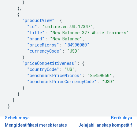
}
},
{
"productView"
:
{
"id"
:
"online:en:US:12347"
,
"title"
:
"New Balance 327 White Trainers"
,
"brand"
:
"New Balance"
,
"priceMicros"
:
"84990000"
"currencyCode"
:
"USD"
}
"priceCompetitiveness"
:
{
"countryCode"
:
"US"
,
"benchmarkPriceMicros"
:
"85459050"
,
"benchmarkPriceCurrencyCode"
:
"USD"
}
}
]
}
Sebelumnya
Berikutnya
Mengidentifikasi merek teratas
Jelajahi lanskap kompetitif