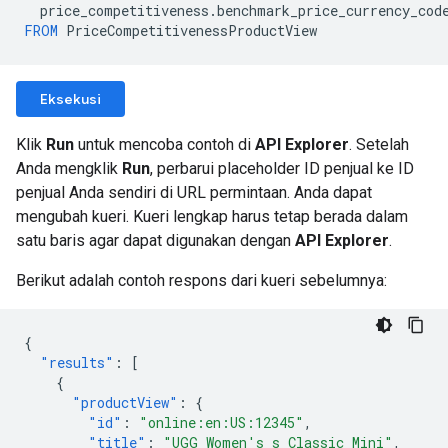
price_competitiveness
.
benchmark_price_currency_cod
FROM
PriceCompetitivenessProductView
Eksekusi
Klik
Run
untuk mencoba contoh di
API Explorer
. Setelah
Anda mengklik
Run
, perbarui placeholder ID penjual ke ID
penjual Anda sendiri di URL permintaan. Anda dapat
mengubah kueri. Kueri lengkap harus tetap berada dalam
satu baris agar dapat digunakan dengan
API Explorer
.
Berikut adalah contoh respons dari kueri sebelumnya:
{
"results"
:
[
{
"productView"
:
{
"id"
:
"online:en:US:12345"
,
"title"
:
"UGG Women's s Classic Mini"
,