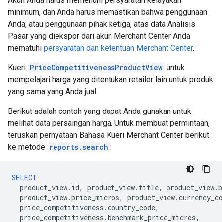
Akun Anda harus memenuhi persyaratan kelayakan
minimum, dan Anda harus memastikan bahwa penggunaan
Anda, atau penggunaan pihak ketiga, atas data Analisis
Pasar yang diekspor dari akun Merchant Center Anda
mematuhi
persyaratan dan ketentuan Merchant Center
.
Kueri
PriceCompetitivenessProductView
untuk
mempelajari harga yang ditentukan retailer lain untuk produk
yang sama yang Anda jual.
Berikut adalah contoh yang dapat Anda gunakan untuk
melihat data persaingan harga. Untuk membuat permintaan,
teruskan pernyataan Bahasa Kueri Merchant Center berikut
ke metode
reports.search
:
SELECT
product_view
.
id
,
product_view
.
title
,
product_view
.
b
product_view
.
price_micros
,
product_view
.
currency_c
price_competitiveness
.
country_code
,
price_competitiveness
.
benchmark_price_micros
,