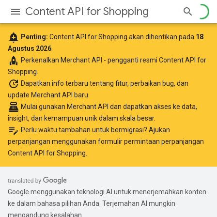
Content API for Shopping
add_alert
Penting:
Content API for Shopping akan dihentikan pada
18
Agustus 2026
.
rocket
Perkenalkan
Merchant API
- pengganti resmi Content API for
Shopping.
update
Dapatkan info terbaru
tentang fitur, perbaikan bug, dan
update Merchant API baru.
point_of_sale
Mulai gunakan Merchant API
dan dapatkan akses ke data,
insight, dan kemampuan unik dalam skala besar.
edit_note
Perlu waktu tambahan untuk bermigrasi? Ajukan
perpanjangan menggunakan
formulir permintaan perpanjangan
Content API for Shopping
.
Google menggunakan teknologi AI untuk menerjemahkan konten
ke dalam bahasa pilihan Anda. Terjemahan AI mungkin
mengandung kesalahan.