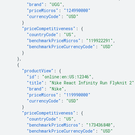
"brand"
:
"UGG"
,
"priceMicros"
:
"124990000"
"currencyCode"
:
"USD"
}
"priceCompetitiveness"
:
{
"countryCode"
:
"US"
,
"benchmarkPriceMicros"
:
"119922291"
,
"benchmarkPriceCurrencyCode"
:
"USD"
}
},
{
"productView"
:
{
"id"
:
"online:en:US:12346"
,
"title"
:
"Nike React Infinity Run Flyknit 2"
"brand"
:
"Nike"
,
"priceMicros"
:
"119990000"
"currencyCode"
:
"USD"
}
"priceCompetitiveness"
:
{
"countryCode"
:
"US"
,
"benchmarkPriceMicros"
:
"173436840"
,
"benchmarkPriceCurrencyCode"
:
"USD"