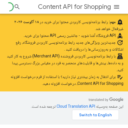
Content API for Shopping
add_alert
مهم:
رابط برنامه‌نویسی کاربردی محتوا برای خرید در
۱۸ آگوست ۲۰۲۶
غیرفعال خواهد شد.
rocket
API فروشگاه
آشنا شوید - جانشین رسمی API محتوا برای خرید.
update
جدیدترین ویژگی‌های جدید رابط برنامه‌نویسی کاربردی فروشگاه، رفع
اشکالات و به‌روزرسانی‌ها را دریافت کنید
.
point_of_sale
با رابط برنامه‌نویسی کاربردی فروشنده (Merchant API) شروع به کار کنید
و به داده‌ها، بینش‌ها و قابلیت‌های منحصر به فرد در مقیاس بزرگ دسترسی پیدا
کنید.
edit_note
برای انتقال به زمان بیشتری نیاز دارید؟ با استفاده
از فرم درخواست افزونه
Content API for Shopping،
درخواست افزونه دهید.
این صفحه به‌وسیله
ترجمه شده است.