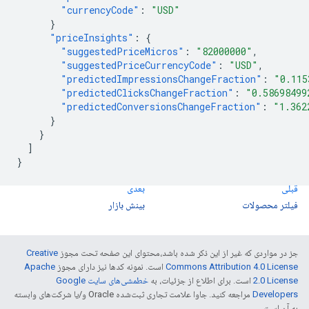
"currencyCode"
:
"USD"
}
"priceInsights"
:
{
"suggestedPriceMicros"
:
"82000000"
,
"suggestedPriceCurrencyCode"
:
"USD"
,
"predictedImpressionsChangeFraction"
:
"0.115
"predictedClicksChangeFraction"
:
"0.58698499
"predictedConversionsChangeFraction"
:
"1.362
}
}
]
}
قبلی
بعدی
فیلتر محصولات
بینش بازار
جز در مواردی که غیر از این ذکر شده باشد،‌محتوای این صفحه تحت مجوز
Creative
Commons Attribution 4.0 License
است. نمونه کدها نیز دارای مجوز
Apache
2.0 License
است. برای اطلاع از جزئیات، به
خطمشی‌های سایت Google
Developers‏
مراجعه کنید. جاوا علامت تجاری ثبت‌شده Oracle و/یا شرکت‌های وابسته
به آن است.