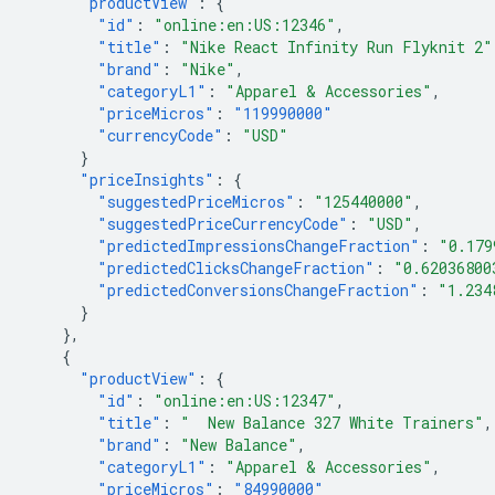
"productView"
:
{
"id"
:
"online:en:US:12346"
,
"title"
:
"Nike React Infinity Run Flyknit 2"
"brand"
:
"Nike"
,
"categoryL1"
:
"Apparel & Accessories"
,
"priceMicros"
:
"119990000"
"currencyCode"
:
"USD"
}
"priceInsights"
:
{
"suggestedPriceMicros"
:
"125440000"
,
"suggestedPriceCurrencyCode"
:
"USD"
,
"predictedImpressionsChangeFraction"
:
"0.179
"predictedClicksChangeFraction"
:
"0.62036800
"predictedConversionsChangeFraction"
:
"1.234
}
},
{
"productView"
:
{
"id"
:
"online:en:US:12347"
,
"title"
:
"  New Balance 327 White Trainers"
,
"brand"
:
"New Balance"
,
"categoryL1"
:
"Apparel & Accessories"
,
"priceMicros"
:
"84990000"