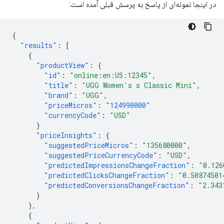
در اینجا نمونه‌ای از پاسخ به پرسش قبلی آمده است:
{
"results"
:
[
{
"productView"
:
{
"id"
:
"online:en:US:12345"
,
"title"
:
"UGG Women's s Classic Mini"
,
"brand"
:
"UGG"
,
"priceMicros"
:
"124990000"
"currencyCode"
:
"USD"
}
"priceInsights"
:
{
"suggestedPriceMicros"
:
"135680000"
,
"suggestedPriceCurrencyCode"
:
"USD"
,
"predictedImpressionsChangeFraction"
:
"0.126
"predictedClicksChangeFraction"
:
"0.50874501
"predictedConversionsChangeFraction"
:
"2.343
}
},
{