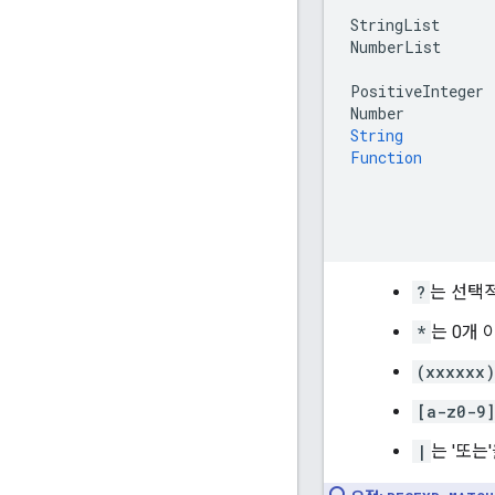
StringList
NumberList
PositiveInteger
Number
String
Function
?
는 선택
*
는 0개
(xxxxxx)
[a-z0-9]
|
는 '또는