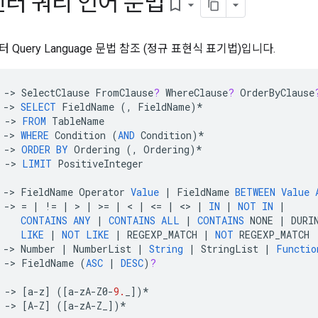
센터 쿼리 언어 문법
bookmark_border
 Query Language 문법 참조 (정규 표현식 표기법)입니다.
->
SelectClause
FromClause
?
WhereClause
?
OrderByClause
->
SELECT
FieldName
(,
FieldName
)
*
->
FROM
TableName
->
WHERE
Condition
(
AND
Condition
)
*
->
ORDER
BY
Ordering
(,
Ordering
)
*
->
LIMIT
PositiveInteger
->
FieldName
Operator
Value
|
FieldName
BETWEEN
Value
->
=
|
!=
|
>
|
>=
|
<
|
<=
|
<>
|
IN
|
NOT
IN
|
CONTAINS
ANY
|
CONTAINS
ALL
|
CONTAINS
NONE
|
DURI
LIKE
|
NOT
LIKE
|
REGEXP_MATCH
|
NOT
REGEXP_MATCH
->
Number
|
NumberList
|
String
|
StringList
|
Functio
->
FieldName
(
ASC
|
DESC
)
?
->
[
a
-
z
]
(
[
a
-
zA
-
Z0
-
9.
_
]
)
*
->
[
A
-
Z
]
(
[
a
-
zA
-
Z_
]
)
*