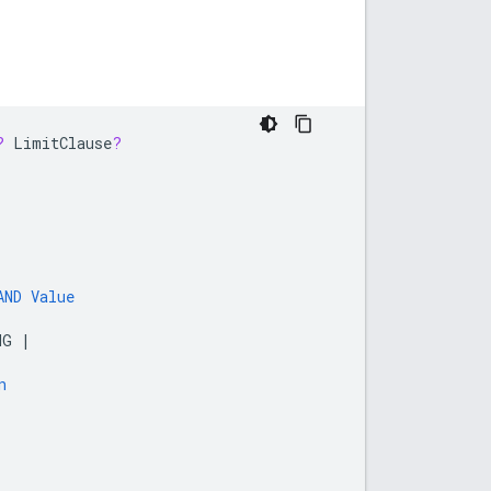
?
LimitClause
?
AND
Value
NG
|
n