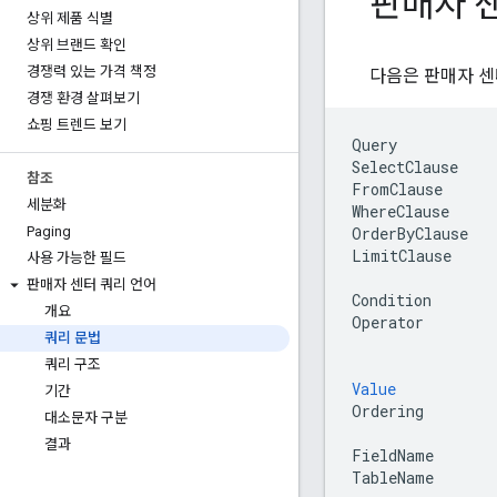
판매자 
상위 제품 식별
상위 브랜드 확인
경쟁력 있는 가격 책정
다음은 판매자 센터
경쟁 환경 살펴보기
쇼핑 트렌드 보기
Query
SelectClause
참조
FromClause
세분화
WhereClause
OrderByClause
Paging
LimitClause
사용 가능한 필드
판매자 센터 쿼리 언어
Condition
개요
Operator
쿼리 문법
쿼리 구조
Value
기간
Ordering
대소문자 구분
결과
FieldName
TableName