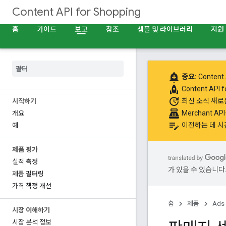
Content API for Shopping
홈
가이드
보고
참조
샘플 및 라이브러리
지원
add_alert
중요:
Content 
rocket
Content API
update
최신 소식
새로운
시작하기
point_of_sale
Merchant A
개요
edit_note
이전하는 데 시
예
제품 평가
실적 측정
가 있을 수 있습니다
제품 필터링
가격 책정 개선
홈
제품
Ads
시장 이해하기
시장 분석 정보