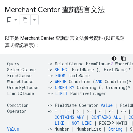
Merchant Center 查詢語言文法
bookmark_border
以下是 Merchant Center 查詢語言文法參考資料 (以正規運
算式標記表示)：
Query
->
SelectClause
FromClause
?
WhereCl
SelectClause
->
SELECT
FieldName
(,
FieldName
)
*
FromClause
->
FROM
TableName
WhereClause
->
WHERE
Condition
(
AND
Condition
)
*
OrderByClause
->
ORDER
BY
Ordering
(,
Ordering
)
*
LimitClause
->
LIMIT
PositiveInteger
Condition
->
FieldName
Operator
Value
|
Field
Operator
->
=
|
!=
|
>
|
>=
|
<
|
<=
|
<>
|
CONTAINS
ANY
|
CONTAINS
ALL
|
C
LIKE
|
NOT
LIKE
|
REGEXP_MATCH
Value
->
Number
|
NumberList
|
String
|
S