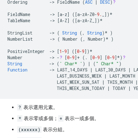
Ordering
->
FieldName
(
ASC
|
DESC
)
?
FieldName
->
[
a
-
z
]
(
[
a
-
zA
-
Z0
-
9.
_
]
)
*
TableName
->
[
A
-
Z
]
(
[
a
-
zA
-
Z_
]
)
*
StringList
->
(
String
(,
String
)
*
)
NumberList
->
(
Number
(,
Number
)
*
)
PositiveInteger
->
[
1
-
9
]
(
[
0
-
9
]
)
*
Number
->
-
?
[
0
-
9
]+
(.
[
0
-
9
]
[
0
-
9
]*
)
?
String
->
(
' Char* '
)
|
(
" Char* "
)
Function
->
LAST_14_DAYS
|
LAST_30_DAYS
|
L
LAST_BUSINESS_WEEK
|
LAST_MONTH
LAST_WEEK_SUN_SAT
|
THIS_MONTH
|
THIS_WEEK_SUN_TODAY
|
TODAY
|
Y
?
表示選用元素。
*
表示零或多個；
+
表示一或多個。
(xxxxxx)
表示分組。