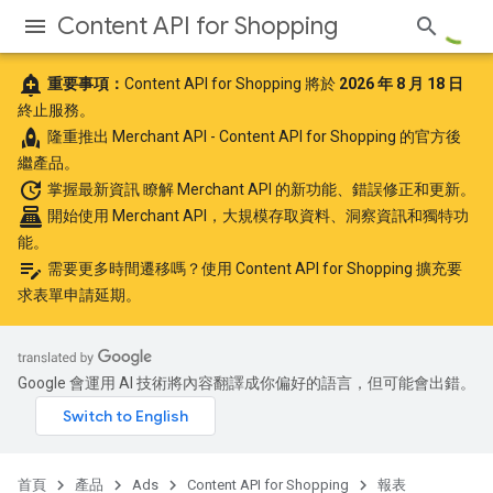
Content API for Shopping
add_alert
重要事項：
Content API for Shopping 將於
2026 年 8 月 18 日
終止服務。
rocket
隆重推出
Merchant API
- Content API for Shopping 的官方後
繼產品。
update
掌握最新資訊
瞭解 Merchant API 的新功能、錯誤修正和更新。
point_of_sale
開始使用 Merchant API
，大規模存取資料、洞察資訊和獨特功
能。
edit_note
需要更多時間遷移嗎？使用
Content API for Shopping 擴充要
求表單
申請延期。
Google 會運用 AI 技術將內容翻譯成你偏好的語言，但可能會出錯。
首頁
產品
Ads
Content API for Shopping
報表