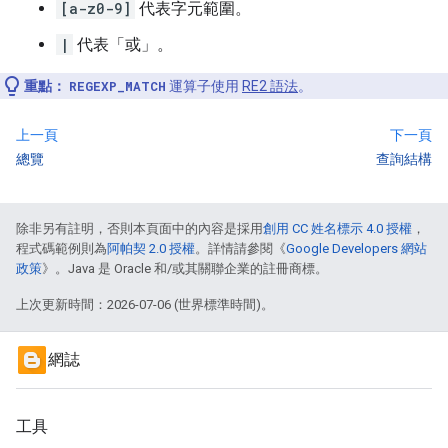
[a-z0-9]
代表字元範圍。
|
代表「或」。
重點：
REGEXP_MATCH
運算子使用
RE2 語法
。
上一頁
下一頁
總覽
查詢結構
除非另有註明，否則本頁面中的內容是採用
創用 CC 姓名標示 4.0 授權
，
程式碼範例則為
阿帕契 2.0 授權
。詳情請參閱《
Google Developers 網站
政策
》。Java 是 Oracle 和/或其關聯企業的註冊商標。
上次更新時間：2026-07-06 (世界標準時間)。
網誌
工具