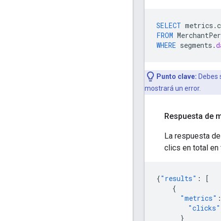
SELECT
metrics
.
c
FROM
MerchantPer
WHERE
segments
.
d
Punto clave:
Debes s
mostrará un error.
Respuesta de 
La respuesta de
clics en total e
{
"results"
:
[
{
"metrics"
"clicks"
}