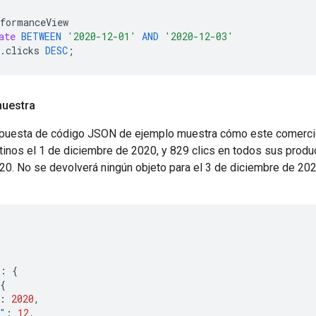
formanceView
ate
BETWEEN
'2020-12-01'
AND
'2020-12-03'
.
clicks
DESC
;
muestra
spuesta de código JSON de ejemplo muestra cómo este comercio
inos el 1 de diciembre de 2020, y 829 clics en todos sus produ
0. No se devolverá ningún objeto para el 3 de diciembre de 202
:
{
{
:
2020
,
"
:
12
,