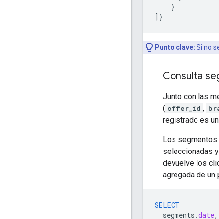
}
]}
Punto clave:
Si no s
Consulta s
Junto con las m
(
offer_id
,
br
registrado es un
Los segmentos a
seleccionadas y
devuelve los cli
agregada de un p
SELECT
segments
.
date
,