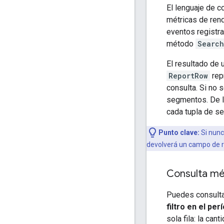
El lenguaje de c
métricas de ren
eventos registra
método
Search
El resultado de 
ReportRow
rep
consulta. Si no 
segmentos. De lo
cada tupla de se
Punto clave:
Si nunc
devolverá un campo de r
Consulta mé
Puedes consultar
filtro en el pe
sola fila: la ca