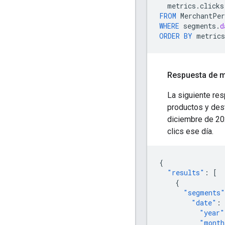
metrics
.
clicks
FROM
MerchantPer
WHERE
segments
.
d
ORDER
BY
metrics
Respuesta de 
La siguiente re
productos y dest
diciembre de 202
clics ese día.
{
"results"
:
[
{
"segments"
"date"
:
"year"
"month