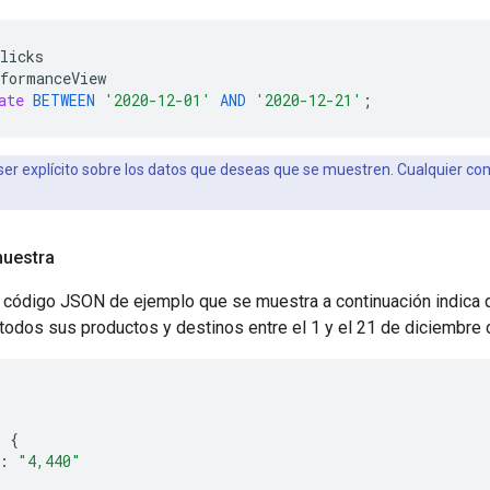
licks
formanceView
ate
BETWEEN
'2020-12-01'
AND
'2020-12-21'
;
er explícito sobre los datos que deseas que se muestren. Cualquier co
muestra
 código JSON de ejemplo que se muestra a continuación indica 
n todos sus productos y destinos entre el 1 y el 21 de diciembre
:
{
:
"4,440"