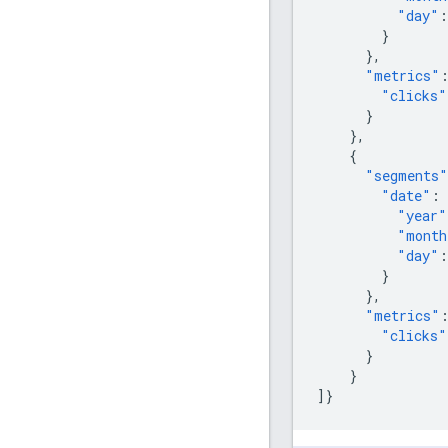
"day"
:
}
},
"metrics"
"clicks"
}
},
{
"segments"
"date"
:
"year"
"month
"day"
:
}
},
"metrics"
"clicks"
}
}
]}