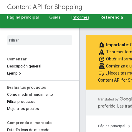
Content API for Shopping
Página principal
Guías
Informes
Referencia
add_alert
Importante:
C
rocket
Te presenta
update
Obtén inform
Comenzar
point_of_sale
Comienza a us
Descripción general
edit_note
¿Necesitas más
Ejemplo
Content API for S
Evalúa tus productos
Cómo medir el rendimiento
Filtrar productos
preferido. Las tra
Mejora los precios
Comprenda el mercado
Página principal
Estadísticas de mercado