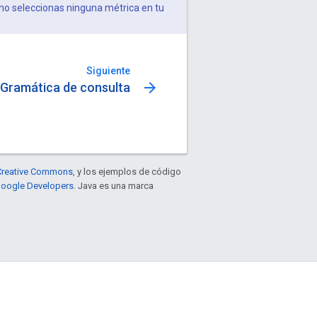
no seleccionas ninguna métrica en tu
Siguiente
arrow_forward
Gramática de consulta
e Creative Commons
, y los ejemplos de código
 Google Developers
. Java es una marca