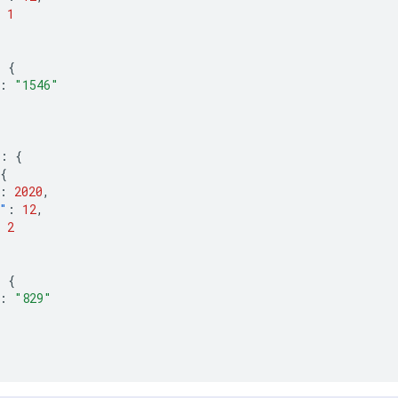
1
:
{
:
"1546"
:
{
{
:
2020
,
"
:
12
,
2
:
{
:
"829"