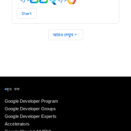
Start
expand_more
আরও দেখুন
জুড়ে থাকা
Google Developer Program
Google Developer Groups
Google Developer Experts
Accelerators