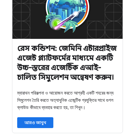
রেস কন্ডিশন: জেমিনি এন্টারপ্রাইজ
এজেন্ট প্ল্যাটফর্মের মাধ্যমে একটি
উচ্চ-স্তরের এজেন্টিক এআই-
চালিত সিমুলেশন অন্বেষণ করুন।
ম্যারাথন পরিকল্পনা ও আয়োজন করতে আগ্রহী একটি শহরের জন্য
সিমুলেশন তৈরি করতে অত্যাধুনিক এজেন্টিক প্রযুক্তির সাথে গুগল
ক্লাউড কীভাবে ব্যবহার করতে হয়, তা শিখুন।
আরও জানুন