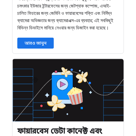
চমৎকার ইউজার ইন্টারফেসের জন্য জেটপ্যাক কম্পোজ, এআই-
চালিত ফিচারের জন্য জেমিনি ও ফায়ারবেসের শক্তি এবং নির্বিঘ্ন
ক্যামেরা অভিজ্ঞতার জন্য ক্যামেরাএক্স-এর ব্যবহার; এই সবকিছুই
বিভিন্ন ডিভাইসে মানিয়ে নেওয়ার জন্য ডিজাইন করা হয়েছে।
আরও জানুন
ফায়ারবেস ডেটা কানেক্ট এবং