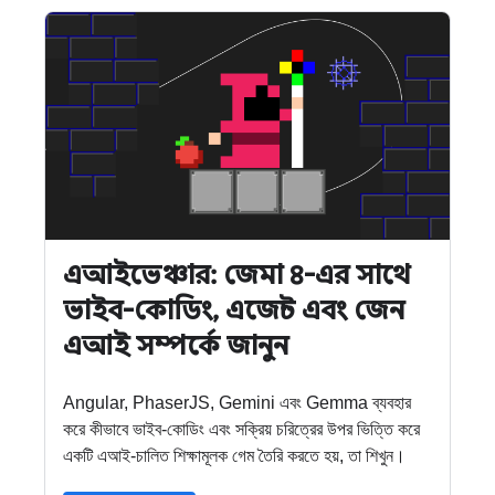
এআইভেঞ্চার: জেমা ৪-এর সাথে
ভাইব-কোডিং, এজেন্ট এবং জেন
এআই সম্পর্কে জানুন
Angular, PhaserJS, Gemini এবং Gemma ব্যবহার
করে কীভাবে ভাইব-কোডিং এবং সক্রিয় চরিত্রের উপর ভিত্তি করে
একটি এআই-চালিত শিক্ষামূলক গেম তৈরি করতে হয়, তা শিখুন।