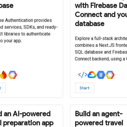
base
with Firebase D
Connect and yo
se Authentication provides
database
d services, SDKs, and ready-
 libraries to authenticate
Explore a full-stack archit
to your app.
combines a Next.JS fronte
SQL database and Firebas
Connect backend, using a 
agent, vector search and R
Augmented Generation (RA
intelligent, data-driven re
t
Start
d an AI-powered
Build an agent-
 preparation app
powered travel