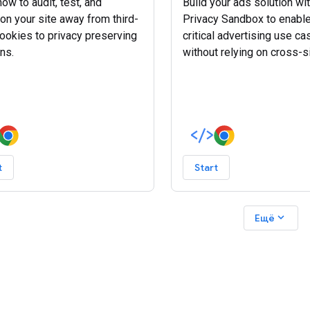
ow to audit, test, and
Build your ads solution wit
ion your site away from third-
Privacy Sandbox to enable
cookies to privacy preserving
critical advertising use c
ns.
without relying on cross-si
cross-app tracking.
t
Start
expand_more
Ещё