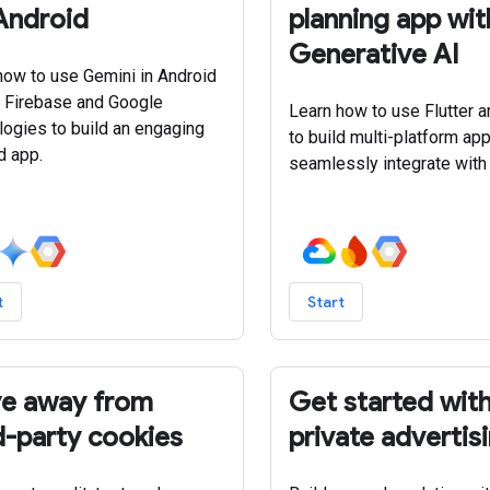
Android
planning app wit
Generative AI
how to use Gemini in Android
, Firebase and Google
Learn how to use Flutter a
logies to build an engaging
to build multi-platform app
d app.
seamlessly integrate with 
t
Start
e away from
Get started wit
d-party cookies
private advertis