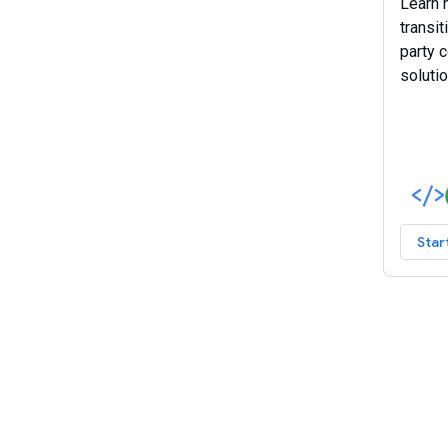
Learn h
transit
party 
solutio
Star