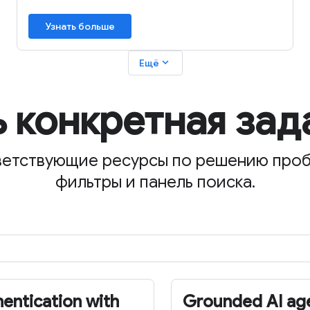
Узнать больше
expand_more
Ещё
ь конкретная зад
етствующие ресурсы по решению проб
фильтры и панель поиска.
entication with
Grounded AI ag