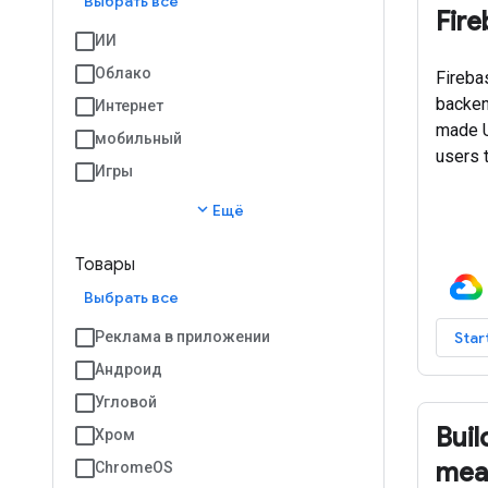
Выбрать все
Fire
ИИ
Облако
Fireba
backen
Интернет
made UI
мобильный
users 
Игры
expand_more
Ещё
Товары
Выбрать все
Реклама в приложении
Star
Андроид
Угловой
Buil
Хром
meal
ChromeOS