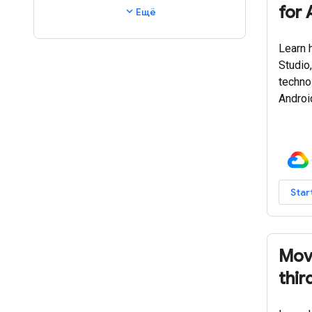
for 
expand_more
Ещё
Learn 
Studio
techno
Androi
Star
Mov
thir