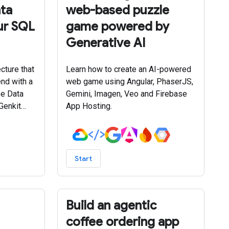
ata
web-based puzzle
ur SQL
game powered by
Generative AI
ecture that
Learn how to create an AI-powered
nd with a
web game using Angular, PhaserJS,
e Data
Gemini, Imagen, Veo and Firebase
Genkit
App Hosting.
etrieval-
G) for
sponses.
Start
Build an agentic
coffee ordering app