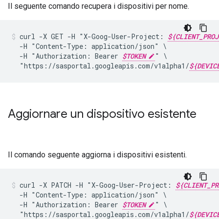
Il seguente comando recupera i dispositivi per nome.
curl
-X
GET
-H
"X-Goog-User-Project:
${CLIENT_PROJ
-H
"Content-Type:
application/json"
-H
"Authorization:
Bearer
$TOKEN
"
"https://sasportal.googleapis.com/v1alpha1/
${DEVIC
Aggiornare un dispositivo esistente
Il comando seguente aggiorna i dispositivi esistenti.
curl
-X
PATCH
-H
"X-Goog-User-Project:
${CLIENT_PR
-H
"Content-Type:
application/json"
-H
"Authorization:
Bearer
$TOKEN
"
"https://sasportal.googleapis.com/v1alpha1/
${DEVIC