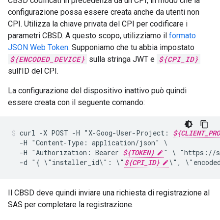
CBSD codificati in precedenza da un CPI, in modo che la
configurazione possa essere creata anche da utenti non
CPI. Utilizza la chiave privata del CPI per codificare i
parametri CBSD. A questo scopo, utilizziamo il
formato
JSON Web Token
. Supponiamo che tu abbia impostato
${ENCODED_DEVICE}
sulla stringa JWT e
${CPI_ID}
sull'ID del CPI.
La configurazione del dispositivo inattivo può quindi
essere creata con il seguente comando:
curl
-X
POST
-H
"X-Goog-User-Project:
${CLIENT_PRO
-H
"Content-Type:
application/json"
-H
"Authorization:
Bearer
${TOKEN}
"
\
"https://s
-d
"{
\"installer_id\":
\"
${CPI_ID}
\",
\"encode
Il CBSD deve quindi inviare una richiesta di registrazione al
SAS per completare la registrazione.