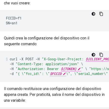
che vuoi creare:
FCCID=f1

SN=sn1
Quindi crea la configurazione del dispositivo con il
seguente comando:
curl
-
X
POST
-
H
"X-Goog-User-Project: 
${CLIENT_PRO
-
H
"Content-Type: application/json"
-
H
"Authorization: Bearer 
${TOKEN}
"
\
"https://s
-
d
"{ 
\"
fcc_id
\"
: 
\"
$FCCID
\"
, 
\"
serial_number
\"
Il comando restituisce una configurazione del dispositivo
appena creata. Per praticità, salva il nome del dispositivo in
una variabile: