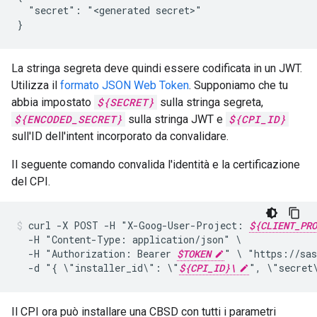
  "secret": "<generated secret>"

La stringa segreta deve quindi essere codificata in un JWT.
Utilizza il
formato JSON Web Token
. Supponiamo che tu
abbia impostato
${SECRET}
sulla stringa segreta,
${ENCODED_SECRET}
sulla stringa JWT e
${CPI_ID}
sull'ID dell'intent incorporato da convalidare.
Il seguente comando convalida l'identità e la certificazione
del CPI.
curl
-X
POST
-H
"X-Goog-User-Project:
${CLIENT_PRO
-H
"Content-Type:
application/json"
-H
"Authorization:
Bearer
$TOKEN
"
\
"https://sas
-d
"{
\"installer_id\":
\"
${CPI_ID}\
",
\"secret
Il CPI ora può installare una CBSD con tutti i parametri