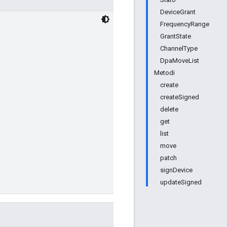
DeviceGrant
FrequencyRange
GrantState
ChannelType
DpaMoveList
Metodi
create
createSigned
delete
get
list
move
patch
signDevice
updateSigned