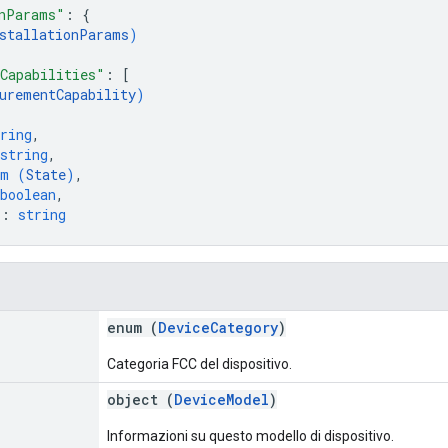
nParams"
: 
{
stallationParams
)
Capabilities"
: 
[
urementCapability
)
ring
,
string
,
um (
State
)
,
boolean
,
"
: 
string
enum (
DeviceCategory
)
Categoria FCC del dispositivo.
object (
DeviceModel
)
Informazioni su questo modello di dispositivo.