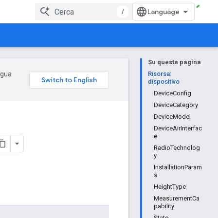
/
Su questa pagina
ingua
Risorsa:
dispositivo
DeviceConfig
DeviceCategory
DeviceModel
DeviceAirInterfac
e
RadioTechnolog
y
InstallationParam
s
HeightType
MeasurementCa
pability
Stato