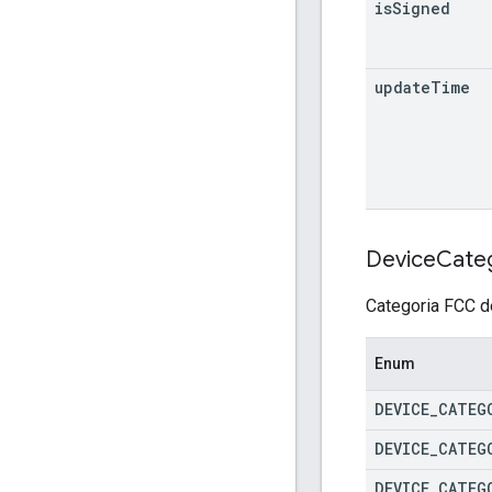
is
Signed
update
Time
Device
Cate
Categoria FCC de
Enum
DEVICE
_
CATEG
DEVICE
_
CATEG
DEVICE
_
CATEG