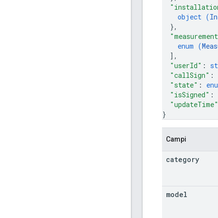
"installatio
object (
In
}
,
"measurement
enum (
Meas
]
,
"userId"
: 
st
"callSign"
: 
"state"
: 
en
"isSigned"
: 
"updateTime
}
Campi
category
model