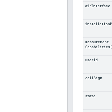
air
Interface
installation
measurement
Capabilities
user
Id
call
Sign
state