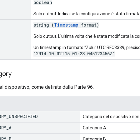
boolean
Solo output. Indica se la configurazione è stata firmat
string (
Timestamp
format)
Solo output. L'ultima volta che è stata modificata la co
Un timestamp in formato "Zulu" UTC RFC3339, precis
"2014-10-02T15:01:23.045123456Z"
.
gory
l dispositivo, come definita dalla Parte 96.
ORY
_
UNSPECIFIED
Categoria del dispositivo non 
ORY
_
A
Categoria A.
ORY
_
B
Categoria B.