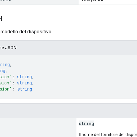
l
 modello del dispositivo.
one JSON
ring
,
ing
,
sion"
: 
string
,
sion"
: 
string
,
sion"
: 
string
string
Il nome del fornitore del dispos