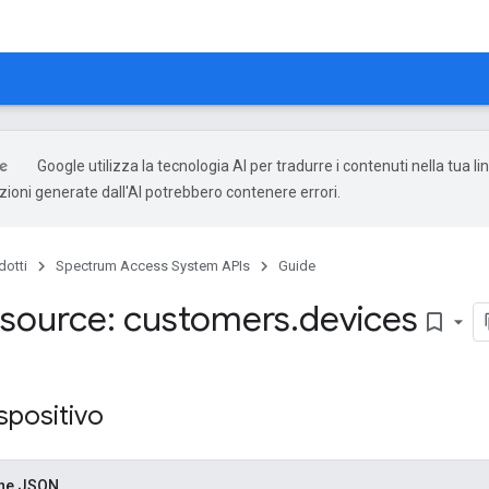
Google utilizza la tecnologia AI per tradurre i contenuti nella tua l
uzioni generate dall'AI potrebbero contenere errori.
dotti
Spectrum Access System APIs
Guide
source: customers
.
devices
bookmark_border
ispositivo
one JSON