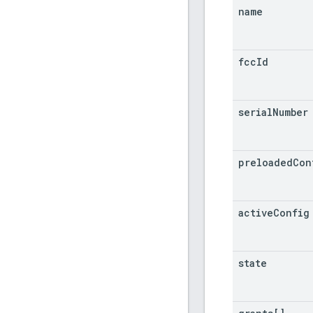
name
fcc
Id
serial
Number
preloaded
Con
active
Config
state