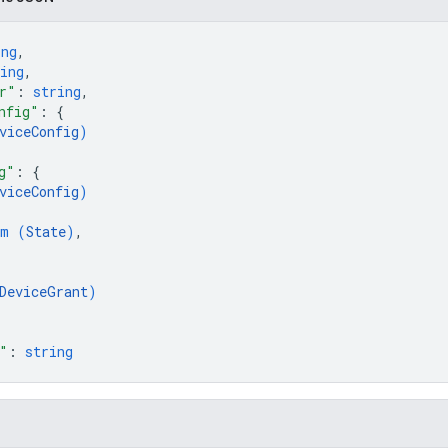
ing
,
ing
,
r"
: 
string
,
nfig"
: 
{
viceConfig
)
g"
: 
{
viceConfig
)
um (
State
)
,
DeviceGrant
)
"
: 
string