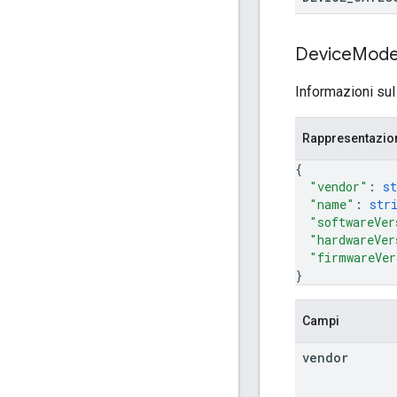
Device
Mode
Informazioni sul
Rappresentazi
{
"vendor"
: 
st
"name"
: 
str
"softwareVer
"hardwareVer
"firmwareVer
}
Campi
vendor