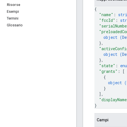
Risorse
{
Esempi
"name"
: 
str
Termini
"fccId"
: 
str
Glossario
"serialNumbe
"preloadedCo
object (
De
}
,
"activeConfi
object (
De
}
,
"state"
: 
en
"grants"
: 
[
{
object (
}
]
,
"displayName
}
Campi