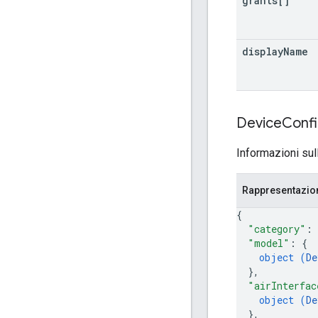
grants[]
display
Name
Device
Conf
Informazioni sul
Rappresentazi
{
"category"
: 
"model"
: 
{
object (
De
}
,
"airInterfac
object (
De
}
,