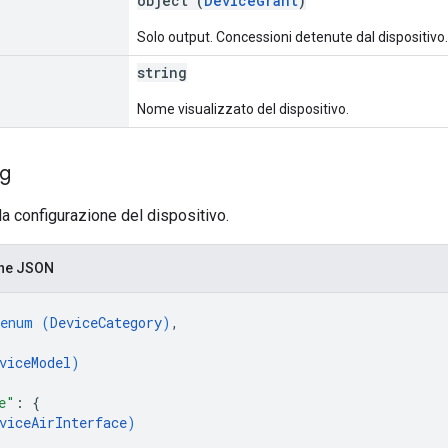
object (
DeviceGrant
)
Solo output. Concessioni detenute dal dispositivo.
string
Nome visualizzato del dispositivo.
ig
la configurazione del dispositivo.
one JSON
enum (
DeviceCategory
)
,
viceModel
)
e"
: 
{
viceAirInterface
)