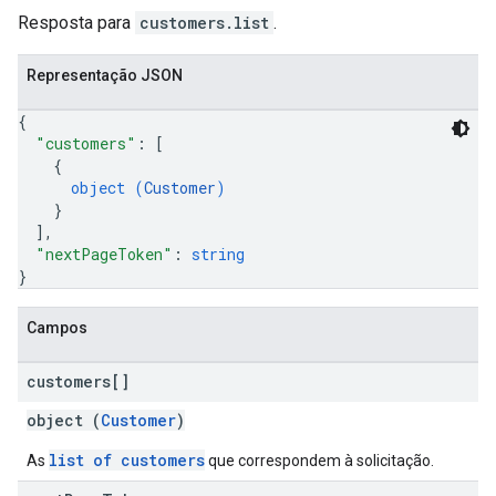
Resposta para
customers.list
.
Representação JSON
{
"customers"
: 
[
{
object (
Customer
)
}
]
,
"nextPageToken"
: 
string
}
Campos
customers[]
object (
Customer
)
list of customers
As
que correspondem à solicitação.