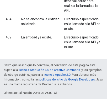
debe validarse para
realizar la llamada a la
API.
404
No se encontró la entidad
El recurso especificado
solicitada.
en la llamada a la API no
existe.
409
La entidad ya existe.
El recurso especificado
en la llamada a la API ya
existe.
Salvo que se indique lo contrario, el contenido de esta página está
sujeto a la
licencia Atribución 4.0 de Creative Commons
, y los ejemplos
de código están sujetos a la
licencia Apache 2.0
. Para obtener más
información, consulta las
políticas del sitio de Google Developers
. Java
es una marca registrada de Oracle o sus afiliados.
Última actualización: 2025-07-25 (UTC)