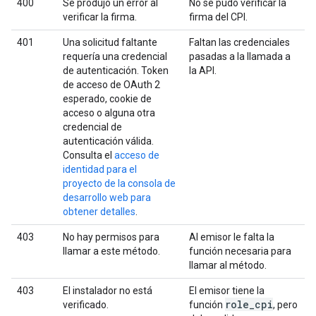
400
Se produjo un error al
No se pudo verificar la
verificar la firma.
firma del CPI.
401
Una solicitud faltante
Faltan las credenciales
requería una credencial
pasadas a la llamada a
de autenticación. Token
la API.
de acceso de OAuth 2
esperado, cookie de
acceso o alguna otra
credencial de
autenticación válida.
Consulta el
acceso de
identidad para el
proyecto de la consola de
desarrollo web para
obtener detalles
.
403
No hay permisos para
Al emisor le falta la
llamar a este método.
función necesaria para
llamar al método.
403
El instalador no está
El emisor tiene la
role
_
cpi
verificado.
función
, pero