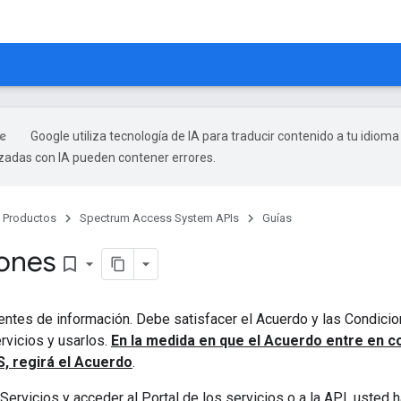
Google utiliza tecnología de IA para traducir contenido a tu idioma
izadas con IA pueden contener errores.
Productos
Spectrum Access System APIs
Guías
ones
bookmark_border
entes de información. Debe satisfacer el Acuerdo y las Condici
rvicios y usarlos.
En la medida en que el Acuerdo entre en co
S, regirá el Acuerdo
.
Servicios y acceder al Portal de los servicios o a la API, usted