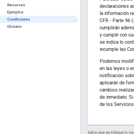
Recursos
declaraciones ad
Ejemplos
la información r
Condiciones
CFR - Parte 96 (
Glosario
cumplirán ademá
y cumplir con cu
se indica lo con
incumple las Con
Podemos modifica
en las leyes o e
notificación sob
aplicarán de for
cambios realiza
de inmediato. Si
de los Servicios
Salvo que se indique lo con