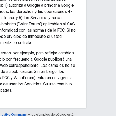
: 1) autoriza a Google a brindar a Google
tados; los derechos y las operaciones 47
efensa; y 6) los Servicios y su uso
alámbrica ("WInnForum") aplicables al SAS
nformidad con las normas de la FCC. Si no
los Servicios de inmediato si usted
mental lo solicita.
stas, por ejemplo, para reflejar cambios
cio con frecuencia. Google publicará una
io web correspondiente. Los cambios no se
 de su publicación. Sin embargo, los
a FCC y WInnForum) entrarán en vigencia
r de usar los Servicios. Su uso continuo
icadas.
e Creative Commons
, y los ejemplos de código están