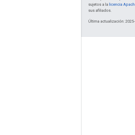
sujetos a la
licencia Apach
sus afiliados.
Última actualización: 2025
Interactúa
Google Developer Program
Google Developer Groups
Google Developer Experts
Accelerators
Google Cloud & NVIDIA