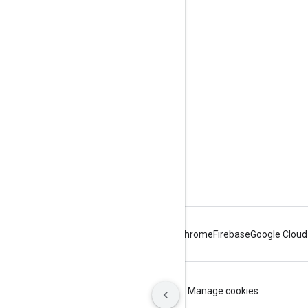
दर्शकों की दिलचस्पी से जुड़े आंकड़े
Google Developer Program
Google Developer Groups
Google Developer Experts
Accelerators
Google Cloud & NVIDIA
Android
Chrome
Firebase
Google Cloud
शर्तें
निजता
ICP证合字B2-20070004号
Manage cookies