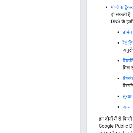
पब्लिक ट्रै
हो सकती है.
DNS के इंजीन
डोमेन 
रेट ल
अनुरो
रिकर्
मिल रह
रिफ़्
रिस्पॉ
सुरक्ष
अन्य
इन दोनों में से किस
Google Public DNS