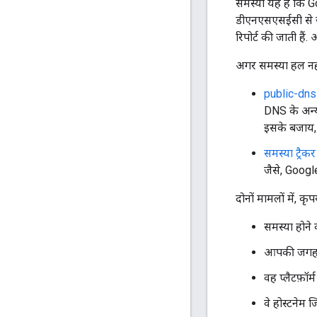
समस्या यह है कि G
डीएनएसएसईसी से ज
रिपोर्ट की जाती है
अगर समस्या हल नही
public-dn
DNS के अन्य
इसके बजाय, क
समस्या ट्रैकर
जैसे, Googl
दोनों मामलों में, 
समस्या होन
आपकी जगह 
वह प्लैटफ़ॉ
वे होस्टनेम