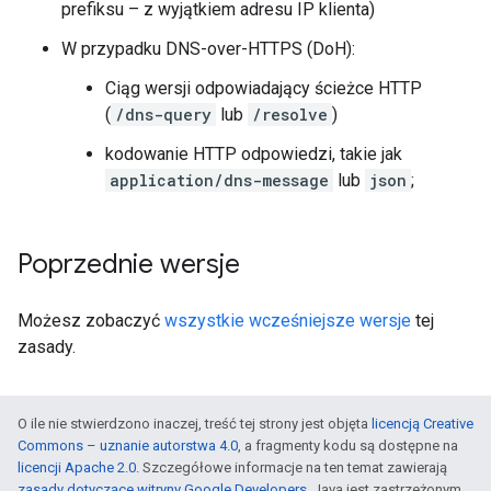
prefiksu – z wyjątkiem adresu IP klienta)
W przypadku DNS-over-HTTPS (DoH):
Ciąg wersji odpowiadający ścieżce HTTP
(
/dns-query
lub
/resolve
)
kodowanie HTTP odpowiedzi, takie jak
application/dns-message
lub
json
;
Poprzednie wersje
Możesz zobaczyć
wszystkie wcześniejsze wersje
tej
zasady.
O ile nie stwierdzono inaczej, treść tej strony jest objęta
licencją Creative
Commons – uznanie autorstwa 4.0
, a fragmenty kodu są dostępne na
licencji Apache 2.0
. Szczegółowe informacje na ten temat zawierają
zasady dotyczące witryny Google Developers
. Java jest zastrzeżonym