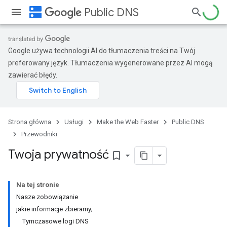
dns
Public DNS
Google używa technologii AI do tłumaczenia treści na Twój
preferowany język. Tłumaczenia wygenerowane przez AI mogą
zawierać błędy.
Strona główna
Usługi
Make the Web Faster
Public DNS
Przewodniki
Twoja prywatność
bookmark_border
Na tej stronie
Nasze zobowiązanie
jakie informacje zbieramy;
Tymczasowe logi DNS