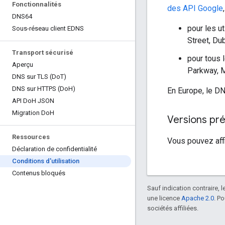
Fonctionnalités
des API Google
DNS64
pour les u
Sous-réseau client EDNS
Street, Dubl
Transport sécurisé
pour tous 
Aperçu
Parkway, M
DNS sur TLS (Do
T)
DNS sur HTTPS (Do
H)
En Europe, le DN
API Do
H JSON
Migration Do
H
Versions pr
Ressources
Vous pouvez aff
Déclaration de confidentialité
Conditions d'utilisation
Contenus bloqués
Sauf indication contraire, 
une licence
Apache 2.0
. P
sociétés affiliées.