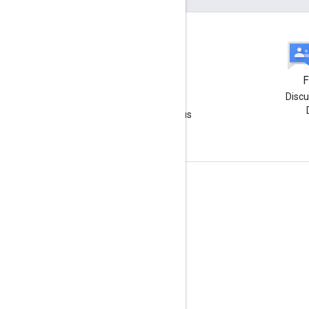
Outil de suivi des
F
Discu
problèmes
Un problème ? Envoyez-nous
un rapport de bug !
Échanger
Google Developer Program
Google Developer Groups
Google Developer Experts
Accelerators
Google Cloud & NVIDIA