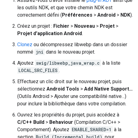
Assurez-vous d'avoir installé le
plug-in ADT
ainsi que
les outils NDK, et que votre chemin NDK est
correctement défini (
Préférences
>
Android
>
NDK
).
Créez un projet :
Fichier
>
Nouveau
>
Projet
>
Projet d'application Android
.
Clonez
ou décompressez libwebp dans un dossier
nommé
jni
dans le nouveau projet.
Ajoutez
swig/libwebp_java_wrap.c
à la liste
LOCAL_SRC_FILES
.
Effectuez un clic droit sur le nouveau projet, puis
sélectionnez
Android Tools
>
Add Native Support…
(Outils Android > Ajouter une compatibilité native…)
pour inclure la bibliothèque dans votre compilation.
Ouvrez les propriétés du projet, puis accédez à
C/C++ Build
>
Behaviour
(Compilation C/C++ >
Comportement). Ajoutez
ENABLE_SHARED=1
à la
section
Build (Incremental build)
pour