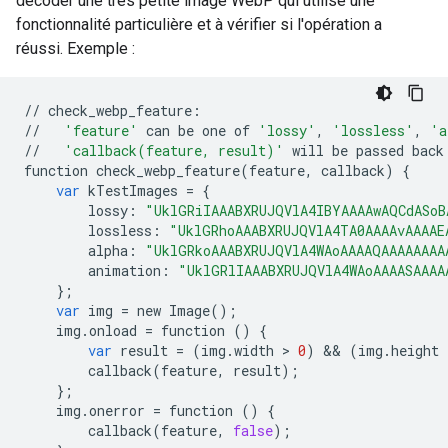
décoder une très petite image WebP qui utilise une
fonctionnalité particulière et à vérifier si l'opération a
réussi. Exemple :
//
check_webp_feature
:
//
'feature'
can
be
one
of
'lossy'
,
'lossless'
,
'a
//
'callback(feature, result)'
will
be
passed
back
function
check_webp_feature
(
feature
,
callback
)
{
var
kTestImages
=
{
lossy
:
"UklGRiIAAABXRUJQVlA4IBYAAAAwAQCdASoB
lossless
:
"UklGRhoAAABXRUJQVlA4TA0AAAAvAAAAE
alpha
:
"UklGRkoAAABXRUJQVlA4WAoAAAAQAAAAAAAA
animation
:
"UklGRlIAAABXRUJQVlA4WAoAAAASAAAA
};
var
img
=
new
Image
();
img
.
onload
=
function
()
{
var
result
=
(
img
.
width
 > 
0
)
 && 
(
img
.
height
 
callback
(
feature
,
result
);
};
img
.
onerror
=
function
()
{
callback
(
feature
,
false
);