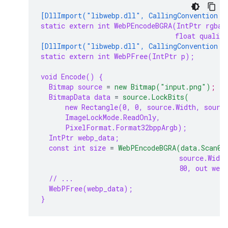
[DllImport("libwebp.dll", CallingConvention =
static extern int WebPEncodeBGRA(IntPtr rgba,
float qualit
[DllImport("libwebp.dll", CallingConvention =
static extern int WebPFree(IntPtr p);
void Encode() {
Bitmap source
=
new Bitmap("input.png")
;
BitmapData data
=
source.LockBits(
new Rectangle(0, 0, source.Width, sourc
ImageLockMode.ReadOnly,
PixelFormat.Format32bppArgb);
IntPtr webp_data;
const int size
=
WebPEncodeBGRA(data.Scan0,
source.Width
80, out web
// ...
WebPFree(webp_data);
}