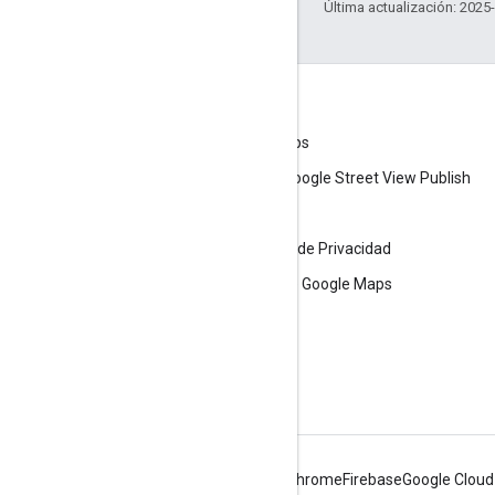
Última actualización: 2025
Información sobre el producto
Condiciones del Servicio de Google Maps
Condiciones del Servicio de la API de Google Street View Publish
Permisos de uso
Políticas de Aceptación de Imágenes y de Privacidad
Lineamientos sobre las atribuciones de Google Maps
Límites de uso
Precios
Android
Chrome
Firebase
Google Cloud