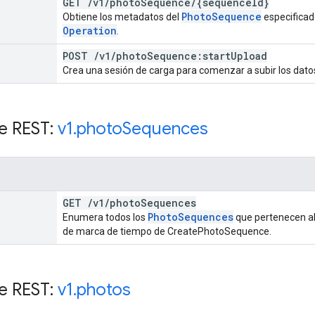
GET
/
v1
/
photo
Sequence
/
{sequence
Id}
Photo
Sequence
Obtiene los metadatos del
especificado
Operation
.
POST
/
v1
/
photo
Sequence:start
Upload
Crea una sesión de carga para comenzar a subir los datos
e REST:
v1
.
photo
Sequences
GET
/
v1
/
photo
Sequences
Photo
Sequences
Enumera todos los
que pertenecen al
de marca de tiempo de CreatePhotoSequence.
e REST:
v1
.
photos