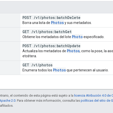
POST
/
v1
/
photos:batch
Delete
Photos
Borra una lista de
y sus metadatos.
GET
/
v1
/
photos:batch
Get
Photo
Obtiene los metadatos del lote
especificado.
POST
/
v1
/
photos:batch
Update
Photos
Actualiza los metadatos de
, como la pose, la aso
etcétera.
GET
/
v1
/
photos
Photos
Enumera todos los
que pertenecen al usuario.
trario, el contenido de esta página está sujeto a la
licencia Atribución 4.0 d
 Apache 2.0
. Para obtener más información, consulta las
políticas del sitio de
afiliados.