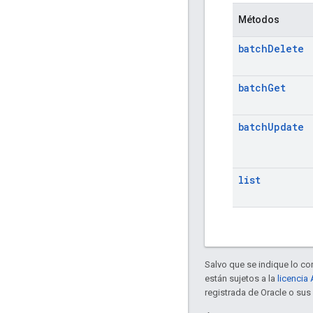
Métodos
batch
Delete
batch
Get
batch
Update
list
Salvo que se indique lo con
están sujetos a la
licencia
registrada de Oracle o sus 