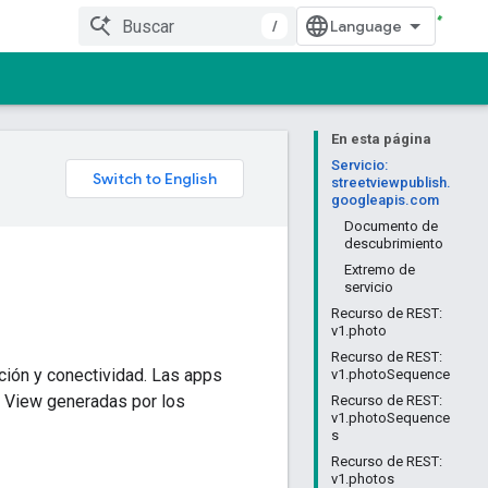
/
En esta página
Servicio:
streetviewpublish.
googleapis.com
Documento de
descubrimiento
Extremo de
servicio
Recurso de REST:
v1.photo
Recurso de REST:
ción y conectividad. Las apps
v1.photoSequence
t View generadas por los
Recurso de REST:
v1.photoSequence
s
Recurso de REST:
v1.photos