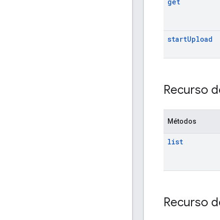
get
start
Upload
Recurso d
Métodos
list
Recurso d