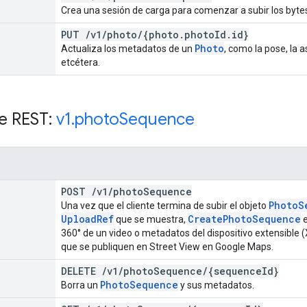
Crea una sesión de carga para comenzar a subir los bytes
PUT
/
v1
/
photo
/
{photo
.
photo
Id
.
id}
Photo
Actualiza los metadatos de un
, como la pose, la a
etcétera.
e REST:
v1
.
photo
Sequence
POST
/
v1
/
photo
Sequence
Photo
S
Una vez que el cliente termina de subir el objeto
Upload
Ref
Create
Photo
Sequence
que se muestra,
e
360° de un video o metadatos del dispositivo extensible
que se publiquen en Street View en Google Maps.
DELETE
/
v1
/
photo
Sequence
/
{sequence
Id}
Photo
Sequence
Borra un
y sus metadatos.