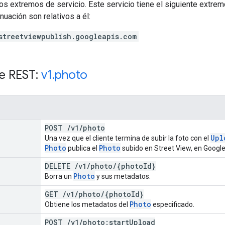
os extremos de servicio. Este servicio tiene el siguiente extrem
nuación son relativos a él:
streetviewpublish.googleapis.com
e REST:
v1
.
photo
POST
/
v1
/
photo
Upl
Una vez que el cliente termina de subir la foto con el
Photo
Photo
publica el
subido en Street View, en Googl
DELETE
/
v1
/
photo
/
{photo
Id}
Photo
Borra un
y sus metadatos.
GET
/
v1
/
photo
/
{photo
Id}
Photo
Obtiene los metadatos del
especificado.
POST
/
v1
/
photo:start
Upload