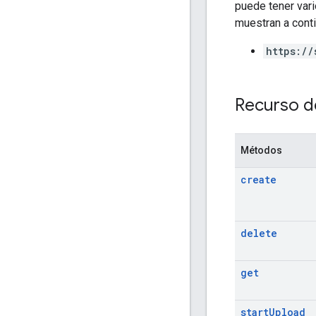
puede tener vari
muestran a conti
https://
Recurso d
Métodos
create
delete
get
start
Upload