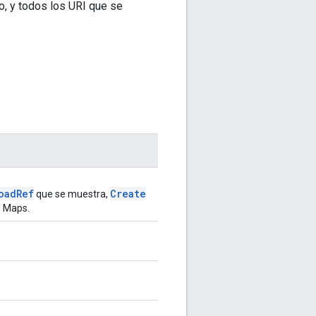
o, y todos los URI que se
oad
Ref
Create
que se muestra,
e Maps.