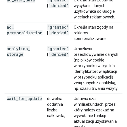
Określa stan zgody na
'denied'
|
wysyłanie danych
użytkownika do Google
w celach reklamowych.
ad
_
'granted'
Określa stan zgody na
personalization
'denied'
|
reklamy
spersonalizowane.
analytics
_
'granted'
Umożliwia
storage
'denied'
|
przechowywanie danych
(np.plików cookie
w przypadku witryn lub
identyfikatorów aplikacji
w przypadku aplikacji)
związanych z analityką,
np. czasu trwania wizyty.
wait
_
for
_
update
dowolna
Ustawia czas
dodatnia
w milisekundach, przez
liczba
który należy czekać na
całkowita,
wywołanie funkcji
aktualizacji uzyskiwania