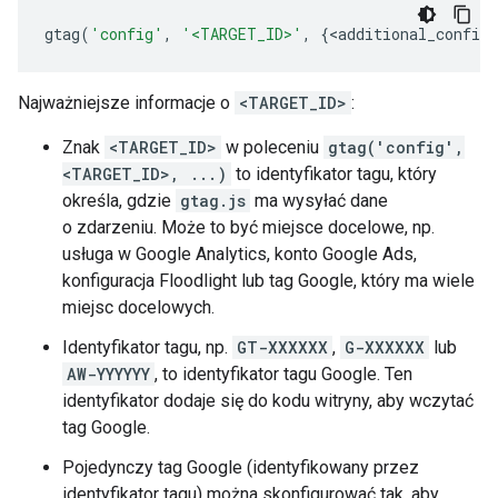
gtag
(
'config'
,
'<TARGET_ID>'
,
{
<
additional_config_
Najważniejsze informacje o
<TARGET_ID>
:
Znak
<TARGET_ID>
w poleceniu
gtag('config',
<TARGET_ID>, ...)
to identyfikator tagu, który
określa, gdzie
gtag.js
ma wysyłać dane
o zdarzeniu. Może to być miejsce docelowe, np.
usługa w Google Analytics, konto Google Ads,
konfiguracja Floodlight lub tag Google, który ma wiele
miejsc docelowych.
Identyfikator tagu, np.
GT-XXXXXX
,
G-XXXXXX
lub
AW-YYYYYY
, to identyfikator tagu Google. Ten
identyfikator dodaje się do kodu witryny, aby wczytać
tag Google.
Pojedynczy tag Google (identyfikowany przez
identyfikator tagu) można skonfigurować tak, aby