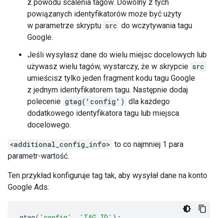
z powodu scalenia tagów. Dowolny z tych
powiązanych identyfikatorów może być użyty
w parametrze skryptu
src
do wczytywania tagu
Google.
Jeśli wysyłasz dane do wielu miejsc docelowych lub
używasz wielu tagów, wystarczy, że w skrypcie
src
umieścisz tylko jeden fragment kodu tagu Google
z jednym identyfikatorem tagu. Następnie dodaj
polecenie
gtag('config')
dla każdego
dodatkowego identyfikatora tagu lub miejsca
docelowego.
<additional_config_info>
to co najmniej 1 para
parametr-wartość.
Ten przykład konfiguruje tag tak, aby wysyłał dane na konto
Google Ads:
gtag
(
'config'
,
'TAG_ID'
);