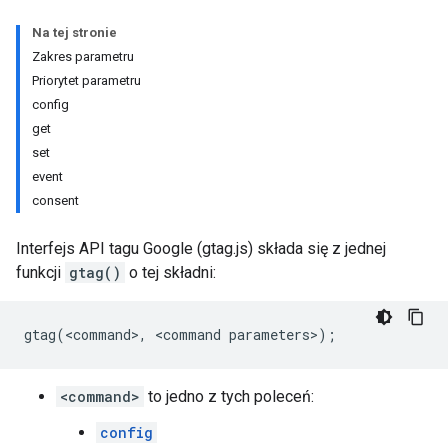
Na tej stronie
Zakres parametru
Priorytet parametru
config
get
set
event
consent
Interfejs API tagu Google (gtag.js) składa się z jednej
funkcji
gtag()
o tej składni:
gtag
(
<
command
>
,
<
command
parameters
>
);
<command>
to jedno z tych poleceń:
config