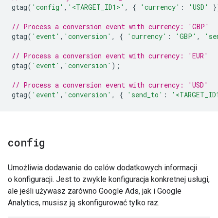
gtag
(
'config'
,
'<TARGET_ID1>'
,
{
'currency'
:
'USD'
}
// Process a conversion event with currency: 'GBP'
gtag
(
'event'
,
'conversion'
,
{
'currency'
:
'GBP'
,
'se
// Process a conversion event with currency: 'EUR'
gtag
(
'event'
,
'conversion'
);
// Process a conversion event with currency: 'USD'
gtag
(
'event'
,
'conversion'
,
{
'send_to'
:
'<TARGET_ID
config
Umożliwia dodawanie do celów dodatkowych informacji
o konfiguracji. Jest to zwykle konfiguracja konkretnej usługi,
ale jeśli używasz zarówno Google Ads, jak i Google
Analytics, musisz ją skonfigurować tylko raz.