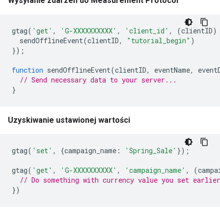
Wysyłanie zdarzeń do Measurement Protocol
gtag
(
'get'
,
'G-XXXXXXXXXX'
,
'client_id'
,
(
clientID
)
sendOfflineEvent
(
clientID
,
"tutorial_begin"
)
});
function
sendOfflineEvent
(
clientID
,
eventName
,
event
// Send necessary data to your server...
}
Uzyskiwanie ustawionej wartości
gtag
(
'set'
,
{
campaign_name
:
'Spring_Sale'
});
gtag
(
'get'
,
'G-XXXXXXXXXX'
,
'campaign_name'
,
(
campa
// Do something with currency value you set earlie
})