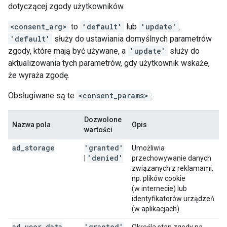
dotyczącej zgody użytkowników.
<consent_arg>
to
'default'
lub
'update'
.
'default'
służy do ustawiania domyślnych parametrów
zgody, które mają być używane, a
'update'
służy do
aktualizowania tych parametrów, gdy użytkownik wskaże,
że wyraża zgodę.
Obsługiwane są te
<consent_params>
:
Dozwolone
Nazwa pola
Opis
wartości
ad
_
storage
'granted'
Umożliwia
'denied'
|
przechowywanie danych
związanych z reklamami,
np. plików cookie
(w internecie) lub
identyfikatorów urządzeń
(w aplikacjach).
ad
_
user
_
data
'granted'