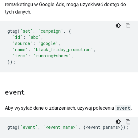
remarketingu w Google Ads, mogą uzyskiwać dostęp do
tych danych.
gtag
(
'set'
,
'campaign'
,
{
'id'
:
'abc'
,
'source'
:
'google'
,
'name'
:
'black_friday_promotion'
,
'term'
:
'running+shoes'
,
});
event
Aby wysyłać dane o zdarzeniach, używaj polecenia
event
.
gtag
(
'event'
,
'<event_name>'
,
{
<
event_params
>
});