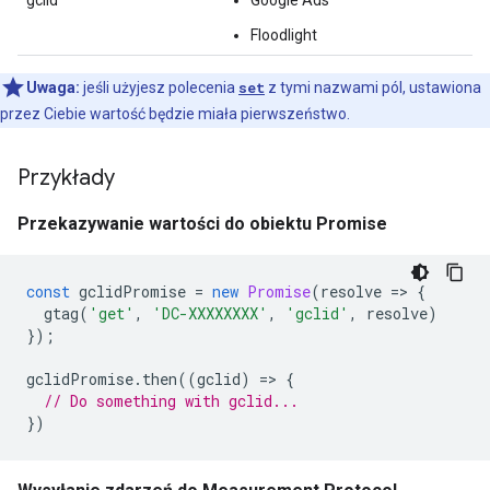
gclid
Google Ads
Floodlight
Uwaga:
jeśli użyjesz polecenia
set
z tymi nazwami pól, ustawiona
przez Ciebie wartość będzie miała pierwszeństwo.
Przykłady
Przekazywanie wartości do obiektu Promise
const
gclidPromise
=
new
Promise
(
resolve
=
>
{
gtag
(
'get'
,
'DC-XXXXXXXX'
,
'gclid'
,
resolve
)
});
gclidPromise
.
then
((
gclid
)
=
>
{
// Do something with gclid...
})