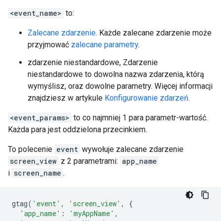
<event_name>
to:
Zalecane zdarzenie
. Każde zalecane zdarzenie może
przyjmować
zalecane parametry
.
zdarzenie niestandardowe, Zdarzenie
niestandardowe to dowolna nazwa zdarzenia, którą
wymyślisz, oraz dowolne parametry. Więcej informacji
znajdziesz w artykule
Konfigurowanie zdarzeń
.
<event_params>
to co najmniej 1 para parametr-wartość.
Każda para jest oddzielona przecinkiem.
To polecenie
event
wywołuje zalecane zdarzenie
screen_view
z 2 parametrami:
app_name
i
screen_name
.
gtag
(
'event'
,
'screen_view'
,
{
'app_name'
:
'myAppName'
,