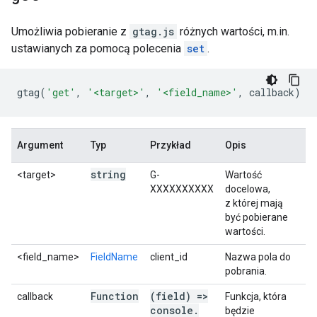
Umożliwia pobieranie z
gtag.js
różnych wartości, m.in.
ustawianych za pomocą polecenia
set
.
gtag
(
'get'
,
'<target>'
,
'<field_name>'
,
callback
)
Argument
Typ
Przykład
Opis
string
<target>
G-
Wartość
XXXXXXXXXX
docelowa,
z której mają
być pobierane
wartości.
<field_name>
FieldName
client_id
Nazwa pola do
pobrania.
Function
(field) =>
callback
Funkcja, która
console
.
będzie