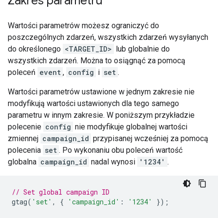
Zakres parametru
Wartości parametrów możesz ograniczyć do
poszczególnych zdarzeń, wszystkich zdarzeń wysyłanych
do określonego
<TARGET_ID>
lub globalnie do
wszystkich zdarzeń. Można to osiągnąć za pomocą
poleceń
event
,
config
i
set
.
Wartości parametrów ustawione w jednym zakresie nie
modyfikują wartości ustawionych dla tego samego
parametru w innym zakresie. W poniższym przykładzie
polecenie
config
nie modyfikuje globalnej wartości
zmiennej
campaign_id
przypisanej wcześniej za pomocą
polecenia
set
. Po wykonaniu obu poleceń wartość
globalna
campaign_id
nadal wynosi
'1234'
.
// Set global campaign ID
gtag
(
'set'
,
{
'campaign_id'
:
'1234'
});