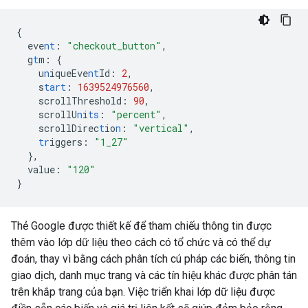
{
eve
nt
:
"checkout_button"
,
g
t
m
:
{
u
n
iqueEve
nt
Id
:
2
,
s
tart
:
1639524976560
,
scrollThreshold
:
90
,
scrollU
n
i
ts
:
"percent"
,
scrollDirec
t
io
n
:
"vertical"
,
tr
iggers
:
"1_27"
},
value
:
"120"
}
Thẻ Google được thiết kế để tham chiếu thông tin được
thêm vào lớp dữ liệu theo cách có tổ chức và có thể dự
đoán, thay vì bằng cách phân tích cú pháp các biến, thông tin
giao dịch, danh mục trang và các tín hiệu khác được phân tán
trên khắp trang của bạn. Việc triển khai lớp dữ liệu được