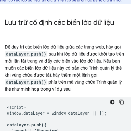
hiện có vào lớp dữ liệu, thì giá trị hiện có sẽ bị ghi đè bằng giá trị mới.
Lưu trữ cố định các biến lớp dữ liệu
Để duy trì các biến lớp dữ liệu giữa các trang web, hãy gọi
dataLayer.push()
sau khi lớp dữ liệu được khởi tạo trên
mỗi lần tải trang và đẩy các biến vào lớp dữ liệu. Nếu bạn
muốn các biến lớp dữ liệu này có sẵn cho Trình quản lý thẻ
khi vùng chứa được tải, hãy thêm một lệnh gọi
dataLayer.push()
phía trên mã vùng chứa Trình quản lý
thẻ như minh hoạ trong ví dụ sau:
<script>

window.dataLayer = window.dataLayer || [];

dataLayer.push({

  'event': 'Pageview',
