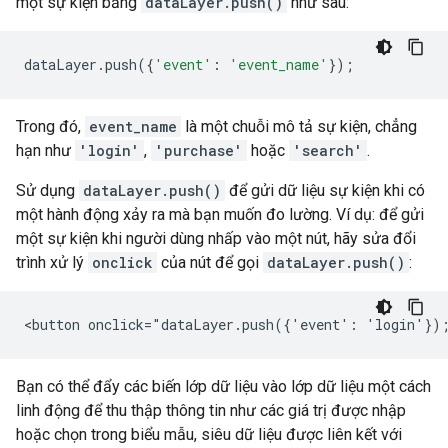
một sự kiện bằng
dataLayer.push()
như sau:
dataLayer
.
push
({
'event'
:
'event_name'
});
Trong đó,
event_name
là một chuỗi mô tả sự kiện, chẳng
hạn như
'login'
,
'purchase'
hoặc
'search'
.
Sử dụng
dataLayer.push()
để gửi dữ liệu sự kiện khi có
một hành động xảy ra mà bạn muốn đo lường. Ví dụ: để gửi
một sự kiện khi người dùng nhấp vào một nút, hãy sửa đổi
trình xử lý
onclick
của nút để gọi
dataLayer.push()
:
Bạn có thể đẩy các biến lớp dữ liệu vào lớp dữ liệu một cách
linh động để thu thập thông tin như các giá trị được nhập
hoặc chọn trong biểu mẫu, siêu dữ liệu được liên kết với