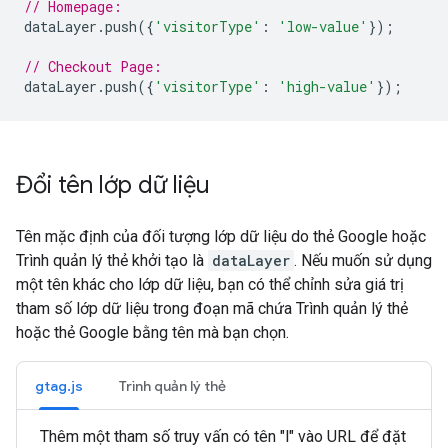
// Homepage:
dataLayer
.
push
({
'visitorType'
:
'low-value'
});
// Checkout Page:
dataLayer
.
push
({
'visitorType'
:
'high-value'
});
Đổi tên lớp dữ liệu
Tên mặc định của đối tượng lớp dữ liệu do thẻ Google hoặc
Trình quản lý thẻ khởi tạo là
dataLayer
. Nếu muốn sử dụng
một tên khác cho lớp dữ liệu, bạn có thể chỉnh sửa giá trị
tham số lớp dữ liệu trong đoạn mã chứa Trình quản lý thẻ
hoặc thẻ Google bằng tên mà bạn chọn.
gtag.js
Trình quản lý thẻ
Thêm một tham số truy vấn có tên "l" vào URL để đặt