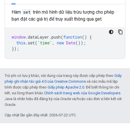
Hàm
set
trên mô hình dữ liệu trừu tượng cho phép
bạn đặt các giá trị để truy xuất thông qua get.
window
.
dataLayer
.
push
(
function
()
{
this
.
set
(
'time'
,
new
Date
());
});
Trừ phi có lưu ý khác, nội dung của trang này được cấp phép theo
Giấy
phép ghi nhận tác giả 4.0 của Creative Commons
và các mẫu mã lập
trình được cấp phép theo
Giấy phép Apache 2.0
. Để biết thông tin chi
tiết, vui lòng tham khảo
Chính sách trang web của Google Developers
.
Java là nhãn hiệu đã đăng ký của Oracle và/hoặc các đơn vị liên kết với
Oracle.
Cập nhật lần gần đây nhất: 2026-07-22 UTC.