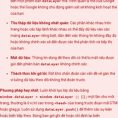
đến một phiên bản
dataLayer
mà Trình quản lý thẻ của Google
hoặc thẻ Google không chủ động giám sát sẽ không kích hoạt thẻ
của bạn.
Thu thập dữ liệu không nhất quán:
Các phần khác nhau trên
trang hoặc các tập lệnh khác nhau có thể đẩy dữ liệu vào các
mảng
dataLayer
riêng biệt, dẫn đến việc thông tin không đầy đủ
hoặc không chính xác sẽ đến được các thẻ phân tích và tiếp thị
của bạn.
Mất dữ liệu:
Thông tin dùng để theo dõi có thể bị mất nếu được
gửi đến phiên bản
dataLayer
không chính xác.
Thách thức khi gỡ lỗi:
Rất khó chẩn đoán các vấn đề về gắn thẻ
vì luồng dữ liệu theo dõi không thể đoán trước.
Phương pháp hay nhất:
Luôn khởi tạo lớp dữ liệu bằng
window.dataLayer = window.dataLayer || [];
một lần cho mỗi
trang, thường là ở vị trí cao trong
<head>
của trang trước đoạn mã GTM
hoặc gtag.js. Luôn sử dụng
dataLayer.push()
để thêm các sự kiện
hoặc biến tiếp theo. Đừng bao giờ ghi đè hoặc chỉ định lại biến