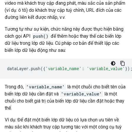
video mà khách truy cập đang phát, màu sắc của sản phẩm
(ví dụ: ô tô) do khách truy cập tuỳ chỉnh, URL đích của các
đường liên kết được nhấp, v.v.
Tương tự như sự kiện, chức năng này được thực hiện bằng
cách gọi API
push()
để thêm hoặc thay thế các biến lớp
dữ liệu trong lớp dữ liệu. Cú pháp cơ bản để thiết lập các
biến lớp dữ liệu động như sau:
dataLayer
.
push
({
'variable_name'
:
'variable_value'
})
Trong đó,
'variable_name'
là một chuỗi cho biết tên của
biến lớp dữ liệu cần đặt và
'variable_value'
là một
chuỗi cho biết giá trị của biến lớp dữ liệu cần đặt hoặc thay
thế.
Ví dụ: Để đặt một biến lớp dữ liệu có lựa chọn ưu tiên về
màu sắc khi khách truy cập tương tác với một công cụ tuỳ