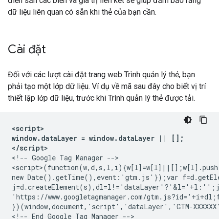
điền sẵn các biến và giá trị liên kết sẽ giúp đảm bảo rằng
dữ liệu liên quan có sẵn khi thẻ của bạn cần.
Cài đặt
Đối với các lượt cài đặt trang web Trình quản lý thẻ, bạn
phải tạo một lớp dữ liệu. Ví dụ về mã sau đây cho biết vị trí
thiết lập lớp dữ liệu, trước khi Trình quản lý thẻ được tải.
<script>

window.dataLayer = window.dataLayer || [];

</script>
<!-- Google Tag Manager -->

<script>(function(w,d,s,l,i){w[l]=w[l]||[];w[l].push
new Date().getTime(),event:'gtm.js'});var f=d.getEle
j=d.createElement(s),dl=l!='dataLayer'?'&l='+l:'';j
'https://www.googletagmanager.com/gtm.js?id='+i+dl;f
})(window,document,'script','dataLayer','GTM-XXXXXX'