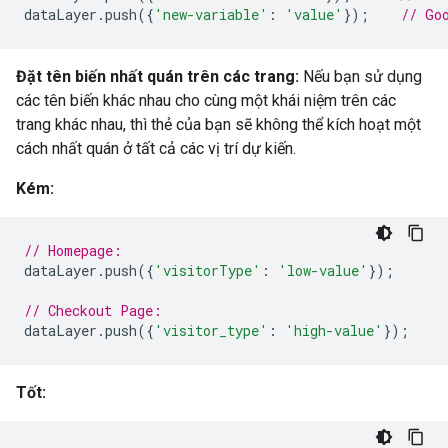
dataLayer
.
push
({
'new-variable'
:
'value'
});
// Go
Đặt tên biến nhất quán trên các trang:
Nếu bạn sử dụng
các tên biến khác nhau cho cùng một khái niệm trên các
trang khác nhau, thì thẻ của bạn sẽ không thể kích hoạt một
cách nhất quán ở tất cả các vị trí dự kiến.
Kém:
// Homepage:
dataLayer
.
push
({
'visitorType'
:
'low-value'
});
// Checkout Page:
dataLayer
.
push
({
'visitor_type'
:
'high-value'
});
Tốt: