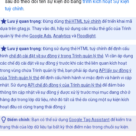
sau đó theo dõi tên sự kiện đó bằng
trình kích hoạt Sự kiện
tuỳ chỉnh
.
Lưu ý quan trọng:
Đừng dùng
thẻ HTML tuỳ chỉnh
để triển khai mã
dựa trên gtag.js. Thay vào đó, hãy sử dụng các mẫu thẻ gốc của Trình
quản lý thẻ cho
Google Ads
,
Analytics
và
Floodlight
.
Lưu ý quan trọng:
Đừng sử dụng thẻ HTML tuỳ chỉnh để định cấu
hình
chế độ cài đặt về sự đồng ý trong Trình quản lý thẻ
. Vì cần áp dụng
các chế độ cài đặt về sự đồng ý trước khi các thẻ liên quan kích hoạt
trong vùng chứa Trình quản lý thẻ, bạn phải áp dụng
API lấy sự đồng ý
của Trình quản lý thẻ
để định cấu hình hành vi mặc định và hành vi cập
nhật. Sử dụng
API chế độ đồng ý của Trình quản lý thẻ
để đảm bảo
thông tin cập nhật về sự đồng ý được xử lý trước mọi mục đang chờ ở
hàng đợi trong lớp dữ liệu, nhờ đó tất cả thẻ do cùng một sự kiện kích
hoạt đều có cùng trạng thái đồng ý.
Điểm chính:
Bạn có thể sử dụng
Google Tag Assistant
để kiểm tra
trạng thái của lớp dữ liệu tại bất kỳ thời điểm nào trong chuỗi sự kiện.