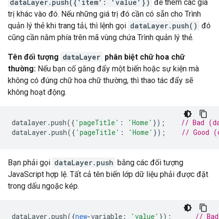
dataLayer.push({'item': 'value'})
để thêm các giá
trị khác vào đó. Nếu những giá trị đó cần có sẵn cho Trình
quản lý thẻ khi trang tải, thì lệnh gọi
dataLayer.push()
đó
cũng cần nằm phía trên mã vùng chứa Trình quản lý thẻ.
Tên đối tượng
dataLayer
phân biệt chữ hoa chữ
thường:
Nếu bạn cố gắng đẩy một biến hoặc sự kiện mà
không có đúng chữ hoa chữ thường, thì thao tác đẩy sẽ
không hoạt động.
datalayer
.
push
({
'pageTitle'
:
'Home'
});
// Bad (d
dataLayer
.
push
({
'pageTitle'
:
'Home'
});
// Good (
Bạn phải gọi
dataLayer.push
bằng các đối tượng
JavaScript hợp lệ. Tất cả tên biến lớp dữ liệu phải được đặt
trong dấu ngoặc kép.
dataLayer
.
push
({
new
-
variable
:
'value'
});
// Bad