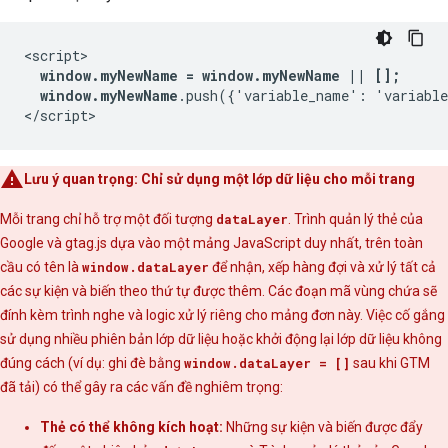
<script>

window.myNewName = window.myNewName || [];
window.myNewName
.push({'variable_name': 'variable
Lưu ý quan trọng: Chỉ sử dụng một lớp dữ liệu cho mỗi trang
Mỗi trang chỉ hỗ trợ một đối tượng
dataLayer
. Trình quản lý thẻ của
Google và gtag.js dựa vào một mảng JavaScript duy nhất, trên toàn
cầu có tên là
window.dataLayer
để nhận, xếp hàng đợi và xử lý tất cả
các sự kiện và biến theo thứ tự được thêm. Các đoạn mã vùng chứa sẽ
đính kèm trình nghe và logic xử lý riêng cho mảng đơn này. Việc cố gắng
sử dụng nhiều phiên bản lớp dữ liệu hoặc khởi động lại lớp dữ liệu không
đúng cách (ví dụ: ghi đè bằng
window.dataLayer = []
sau khi GTM
đã tải) có thể gây ra các vấn đề nghiêm trọng:
Thẻ có thể không kích hoạt:
Những sự kiện và biến được đẩy