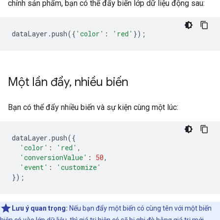
chỉnh sản phẩm, bạn có thể đẩy biến lớp dữ liệu động sau:
dataLayer
.
push
({
'color'
:
'red'
});
Một lần đẩy
,
nhiều biến
Bạn có thể đẩy nhiều biến và sự kiện cùng một lúc:
dataLayer
.
push
({
'color'
:
'red'
,
'conversionValue'
:
50
,
'event'
:
'customize'
});
Lưu ý quan trọng:
Nếu bạn đẩy một biến có cùng tên với một biến