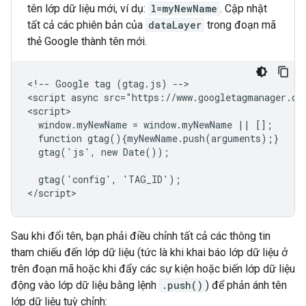
tên lớp dữ liệu mới, ví dụ:
l=myNewName
. Cập nhật
tất cả các phiên bản của
dataLayer
trong đoạn mã
thẻ Google thành tên mới.
<!-- Google tag (gtag.js) -->

<script async src="https://www.googletagmanager.co
<script>

  window.myNewName = window.myNewName || [];

  function gtag(){myNewName.push(arguments);}

  gtag('js', new Date());

  gtag('config', 'TAG_ID');

Sau khi đổi tên, bạn phải điều chỉnh tất cả các thông tin
tham chiếu đến lớp dữ liệu (tức là khi khai báo lớp dữ liệu ở
trên đoạn mã hoặc khi đẩy các sự kiện hoặc biến lớp dữ liệu
động vào lớp dữ liệu bằng lệnh
.push()
) để phản ánh tên
lớp dữ liệu tuỳ chỉnh: