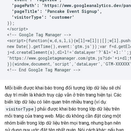
  'pagePath': 'https://www.googleanalytics.dev/pan
  'pageTitle': 'Pancake Event Signup',

  'visitorType': 'customer'
});

</script>

<!-- Google Tag Manager -->

<script>(function(w,d,s,l,i){w[l]=w[l]||[];w[l].push
new Date().getTime(),event:'gtm.js'});var f=d.getEle
j=d.createElement(s),dl=l!='dataLayer'?'&l='+l:'';j
'https://www.googletagmanager.com/gtm.js?id='+i+dl;f
})(window,document,'script','dataLayer','GTM-XXXXXX'
Mỗi biến được khai báo trong đối tượng lớp dữ liệu sẽ chỉ
duy trì miễn là khách truy cập vẫn ở trên trang hiện tại. Các
biến lớp dữ liệu có liên quan trên nhiều trang (ví dụ:
visitorType
) phải được khai báo trong lớp dữ liệu trên
mỗi trang của trang web. Mặc dù không cần đặt cùng một
nhóm biến trong lớp dữ liệu trên mọi trang, nhưng bạn nên
sử dụng quy ước đặt tên nhất quán. Nói cách khác: nếu bạn