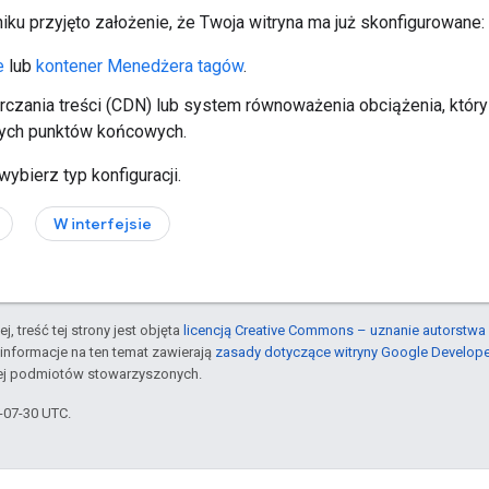
ku przyjęto założenie, że Twoja witryna ma już skonfigurowane:
e
lub
kontener Menedżera tagów
.
rczania treści (CDN) lub system równoważenia obciążenia, któ
ych punktów końcowych.
ybierz typ konfiguracji.
W interfejsie
j, treść tej strony jest objęta
licencją Creative Commons – uznanie autorstwa 
informacje na ten temat zawierają
zasady dotyczące witryny Google Develop
jej podmiotów stowarzyszonych.
6-07-30 UTC.