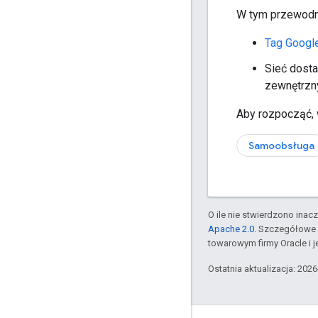
W tym przewodni
Tag Googl
Sieć dosta
zewnętrzn
Aby rozpocząć, w
Samoobsługa
O ile nie stwierdzono inacze
Apache 2.0
. Szczegółowe 
towarowym firmy Oracle i 
Ostatnia aktualizacja: 202