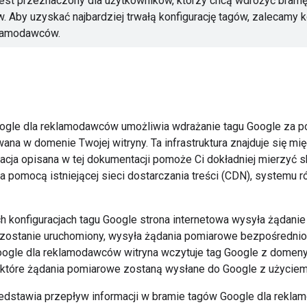
est przeznaczony dla użytkowników, którzy chcą wdrożyć bramę
 Aby uzyskać najbardziej trwałą konfigurację tagów, zalecamy 
klamodawców.
gle dla reklamodawców umożliwia wdrażanie tagu Google za pom
wana w domenie Twojej witryny. Ta infrastruktura znajduje się m
racja opisana w tej dokumentacji pomoże Ci dokładniej mierzyć 
a pomocą istniejącej sieci dostarczania treści (CDN), systemu 
 konfiguracjach tagu Google strona internetowa wysyła żądani
 zostanie uruchomiony, wysyła żądania pomiarowe bezpośrednio 
ogle dla reklamodawców witryna wczytuje tag Google z domeny 
ektóre żądania pomiarowe zostaną wysłane do Google z użyciem
edstawia przepływ informacji w bramie tagów Google dla rekl