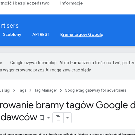
tność i bezpieczeństwo
Informacje
rtisers
Szablony
API REST
Brama tagów Google
Google używa technologii AI do tłumaczenia treści na Twój pref
ia wygenerowane przez AI mogą zawierać błędy.
Usługi
Tags
Tag Manager
Google tag gateway for advertisers
rowanie bramy tagów Google d
odawców
bookmark_border