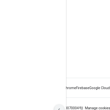
Komunikacja
Google Developer Program
Google Developer Groups
Google Developer Experts
Accelerators
Google Cloud & NVIDIA
Android
Chrome
Firebase
Google Cloud
Warunki
Prywatność
ICP证合字B2-20070004号
Manage cookie