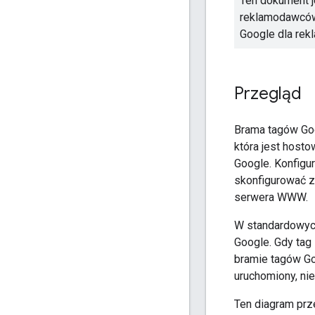
Ten dokument j
reklamodawców.
Google dla re
Przegląd
Brama tagów Goo
która jest hosto
Google. Konfigu
skonfigurować z
serwera WWW.
W standardowych
Google. Gdy tag
bramie tagów Go
uruchomiony, ni
Ten diagram prz