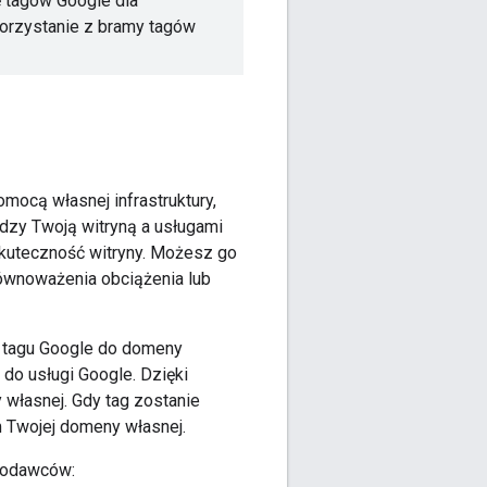
 tagów Google dla
korzystanie z bramy tagów
ocą własnej infrastruktury,
iędzy Twoją witryną a usługami
skuteczność witryny. Możesz go
równoważenia obciążenia lub
e tagu Google do domeny
do usługi Google. Dzięki
własnej. Gdy tag zostanie
 Twojej domeny własnej.
amodawców: