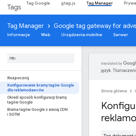
Tag Google
gtag.js
Tag Manager
Prywa
Tags
Tag Manager
Google tag gateway for adve
Informacje
Web
Urządzenia mobilne
Serwer
język. Tłumaczen
Rozpocznij
Konfigurowanie bramy tagów Google
dla reklamodawców
Strona główna
Określ sposób konfiguracji bramy
Konfigu
tagów Google
Brama tagów Google z siecią CDN
reklam
i SGTM