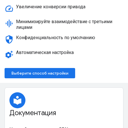
speed
Увеличение конверсии привода
graphic_eq
Минимизируйте взаимодействие с третьими
лицами
security
Конфиденциальность по умолчанию
settings_suggestion
Автоматическая настройка
Выберите способ настройки
local_library
Документация