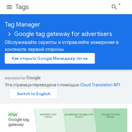
Tags
Tag Manager
Google tag gateway for advertisers
Обслуживайте скрипты и отправляйте измерения в
контексте первой стороны.
Как открыть Google Менеджер тегов
Эта страница переведена с помощью
Cloud Translation API
.