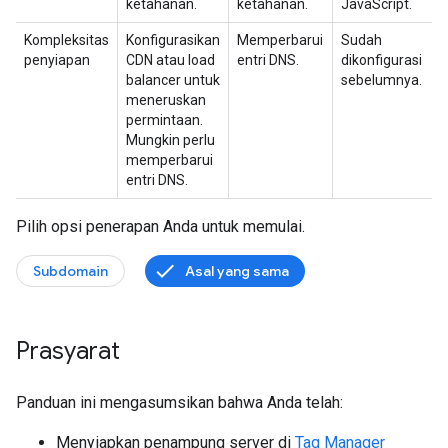
ketahanan.
ketahanan.
JavaScript.
Kompleksitas
Konfigurasikan
Memperbarui
Sudah
penyiapan
CDN atau load
entri DNS.
dikonfigurasi
balancer untuk
sebelumnya.
meneruskan
permintaan.
Mungkin perlu
memperbarui
entri DNS.
Pilih opsi penerapan Anda untuk memulai.
Subdomain
Asal yang sama
Prasyarat
Panduan ini mengasumsikan bahwa Anda telah:
Menyiapkan penampung server di
Tag Manager