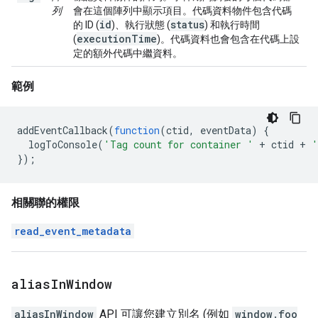
列
會在這個陣列中顯示項目。代碼資料物件包含代碼
id
status
的 ID (
)、執行狀態 (
) 和執行時間
execution
Time
(
)。代碼資料也會包含在代碼上設
定的額外代碼中繼資料。
範例
addEventCallback
(
function
(
ctid
,
eventData
)
{
logToConsole
(
'Tag count for container '
+
ctid
+
'
});
相關聯的權限
read_event_metadata
alias
In
Window
aliasInWindow
API 可讓您建立別名 (例如
window.foo