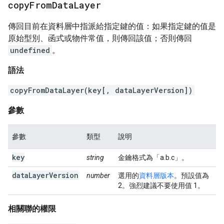
copy
From
Data
Layer
傳回目前在資料層中指派給指定鍵的值：如果指定鍵的值是
原始型別、函式或物件常值，則傳回該值；否則傳回
undefined
。
語法
copyFromDataLayer(key[, dataLayerVersion])
參數
參數
類型
說明
key
string
金鑰格式為「a.b.c」。
dataLayerVersion
number
選用的
資料層版本
。預設值為
2。強烈建議不要使用值 1。
相關聯的權限