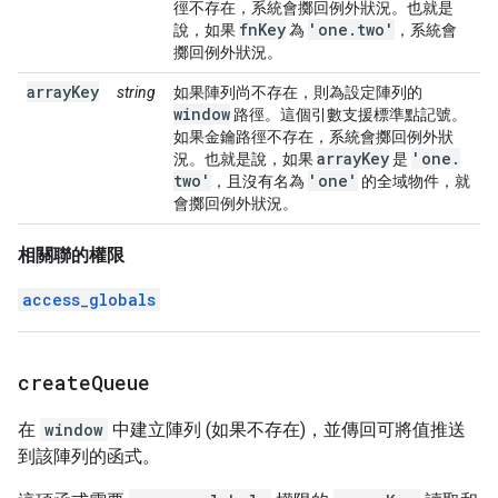
徑不存在，系統會擲回例外狀況。也就是
fn
Key
'one
.
two'
說，如果
為
，系統會
擲回例外狀況。
arrayKey
string
如果陣列尚不存在，則為設定陣列的
window
路徑。這個引數支援標準點記號。
如果金鑰路徑不存在，系統會擲回例外狀
array
Key
'one
.
況。也就是說，如果
是
two'
'one'
，且沒有名為
的全域物件，就
會擲回例外狀況。
相關聯的權限
access_globals
create
Queue
在
window
中建立陣列 (如果不存在)，並傳回可將值推送
到該陣列的函式。