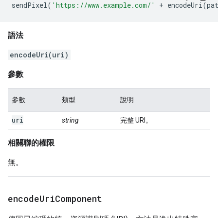
sendPixel
(
'https://www.example.com/'
+
encodeUri
(
pa
語法
encodeUri(uri)
參數
參數
類型
說明
uri
string
完整 URI。
相關聯的權限
無。
encode
Uri
Component