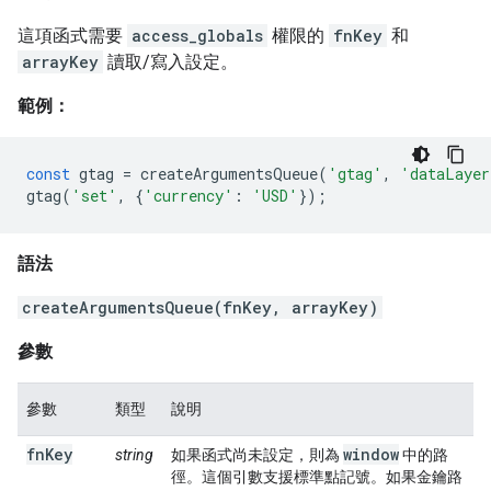
這項函式需要
access_globals
權限的
fnKey
和
arrayKey
讀取/寫入設定。
範例：
const
gtag
=
createArgumentsQueue
(
'gtag'
,
'dataLayer
gtag
(
'set'
,
{
'currency'
:
'USD'
});
語法
createArgumentsQueue(fnKey, arrayKey)
參數
參數
類型
說明
fnKey
window
string
如果函式尚未設定，則為
中的路
徑。這個引數支援標準點記號。如果金鑰路