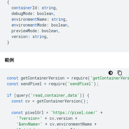
{
co
nta
i
ner
Id
:
s
tr
i
n
g
,
debugMode
:
boolea
n
,
e
n
viro
n
me
nt
Name
:
s
tr
i
n
g
,
e
n
viro
n
me
nt
Mode
:
boolea
n
,
previewMode
:
boolea
n
,
versio
n
:
s
tr
i
n
g
,
}
範例
const
getContainerVersion
=
require
(
'getContainerVer
const
sendPixel
=
require
(
'sendPixel'
);
if
(
query
(
'read_container_data'
))
{
const
cv
=
getContainerVersion
();
const
pixelUrl
=
'https://pixel.com/'
+
'?version='
+
cv
.
version
+
'&envName='
+
cv
.
environmentName
+