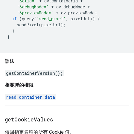
'&ctid='
+
cv
.
containerId
+
'&debugMode='
+
cv
.
debugMode
+
'&previewMode='
+
cv
.
previewMode
;
if
(
query
(
'send_pixel'
,
pixelUrl
))
{
sendPixel
(
pixelUrl
);
}
}
語法
getContainerVersion();
相關聯的權限
read_container_data
get
Cookie
Values
傳回指定名稱的所有 Cookie 值。