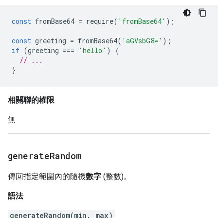
const
fromBase64
=
require
(
'fromBase64'
);
const
greeting
=
fromBase64
(
'aGVsbG8='
);
if
(
greeting
===
'hello'
)
{
// ...
}
相關聯的權限
無
generate
Random
傳回指定範圍內的隨機
數字
(整數)。
語法
generateRandom(min, max)