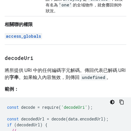
'one'
有名為
的全域物件，就會擲回例外
狀況。
相關聯的權限
access_globals
decode
Uri
將所提供 URI 中的任何編碼字元解碼。傳回代表已解碼 URI
的
字串
。如果輸入內容無效，則傳回
undefined
。
範例：
const
decode
=
require
(
'decodeUri'
);
const
decodedUrl
=
decode
(
data
.
encodedUrl
);
if
(
decodedUrl
)
{
// ...