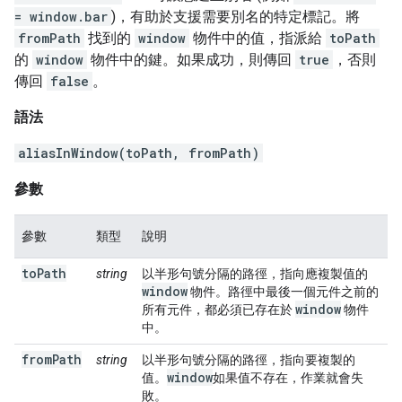
= window.bar
)，有助於支援需要別名的特定標記。將
fromPath
找到的
window
物件中的值，指派給
toPath
的
window
物件中的鍵。如果成功，則傳回
true
，否則
傳回
false
。
語法
aliasInWindow(toPath, fromPath)
參數
參數
類型
說明
toPath
string
以半形句號分隔的路徑，指向應複製值的
window
物件。路徑中最後一個元件之前的
window
所有元件，都必須已存在於
物件
中。
fromPath
string
以半形句號分隔的路徑，指向要複製的
window
值。
如果值不存在，作業就會失
敗。