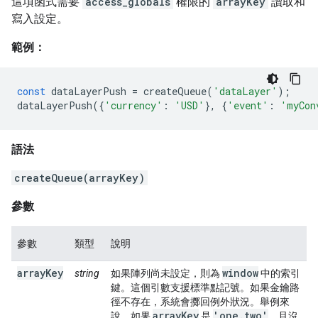
這項函式需要
access_globals
權限的
arrayKey
讀取和
寫入設定。
範例：
const
dataLayerPush
=
createQueue
(
'dataLayer'
);
dataLayerPush
({
'currency'
:
'USD'
},
{
'event'
:
'myCon
語法
createQueue(arrayKey)
參數
參數
類型
說明
arrayKey
window
string
如果陣列尚未設定，則為
中的索引
鍵。這個引數支援標準點記號。如果金鑰路
徑不存在，系統會擲回例外狀況。舉例來
array
Key
'one
.
two'
說，如果
是
，且沒