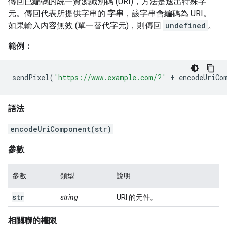
傳回已編碼的統一資源識別碼 (URI)，方法是逸出特殊字
元。傳回代表所提供字串的
字串
，該字串會編碼為 URI。
如果輸入內容無效 (單一替代字元)，則傳回
undefined
。
範例：
sendPixel
(
'https://www.example.com/?'
+
encodeUriCo
語法
encodeUriComponent(str)
參數
參數
類型
說明
str
string
URI 的元件。
相關聯的權限