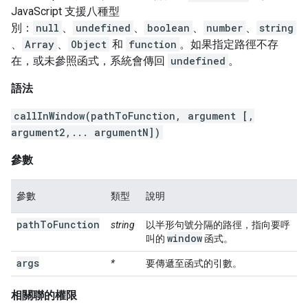
JavaScript 支援八種型
別：
null
、
undefined
、
boolean
、
number
、
string
、
Array
、
Object
和
function
。如果指定路徑不存
在，或未參照函式，系統會傳回
undefined
。
語法
callInWindow(pathToFunction, argument [,
argument2,... argumentN])
參數
參數
類型
說明
pathToFunction
string
以半形句號分隔的路徑，指向要呼
window
叫的
函式。
args
*
要傳遞至函式的引數。
相關聯的權限