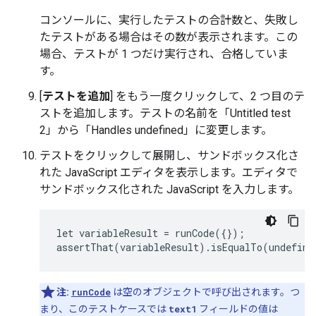
コンソールに、実行したテストの合計数と、失敗し
たテストがある場合はその数が表示されます。この
場合、テストが 1 つだけ実行され、合格していま
す。
[
テストを追加
] をもう一度クリックして、2 つ目のテ
ストを追加します。テストの名前を「Untitled test
2」
から「Handles undefined」
に変更します。
テストをクリックして展開し、サンドボックス化さ
れた JavaScript エディタを表示します。エディタで
サンドボックス化された JavaScript を入力します。
let
variableResult
=
runCode
({});
assertThat
(
variableResult
)
.
isEqualTo
(
undefine
注:
runCode
は空のオブジェクトで呼び出されます。つ
まり、このテストケースでは
text1
フィールドの値は