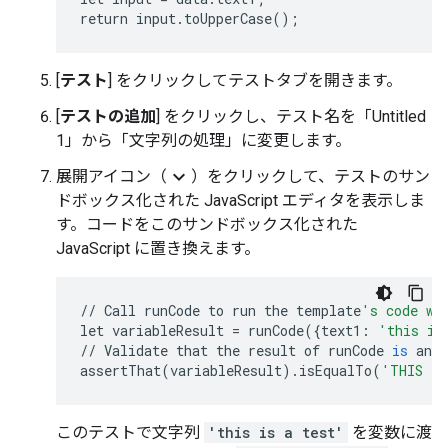
[
テスト
] をクリックしてテストタブを開きます。
[
テストの追加
] をクリックし、テスト名を「Untitled
1」
から「文字列の処理」
に変更します。
expand_more
展開アイコン（
）をクリックして、テストのサン
ドボックス化された JavaScript エディタを表示しま
す。コードをこのサンドボックス化された
JavaScript に置き換えます。
//
Call
runCode
to
run
the
template
's code wi
let
variableResult
=
runCode
({
text1
:
'this is
//
Validate
that
the
result
of
runCode
is
an
u
assertThat
(
variableResult
)
.
isEqualTo
(
'THIS IS
このテストで文字列
'this is a test'
を変数に渡