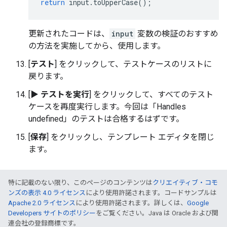
return
input
.
toUpperCase
();
更新されたコードは、
input
変数の検証のおすすめ
の方法を実施してから、使用します。
[
テスト
] をクリックして、テストケースのリストに
戻ります。
[
▶ テストを実行
] をクリックして、すべてのテスト
ケースを再度実行します。今回は「Handles
undefined」
のテストは合格するはずです。
[
保存
] をクリックし、テンプレート エディタを閉じ
ます。
特に記載のない限り、このページのコンテンツは
クリエイティブ・コモ
ンズの表示 4.0 ライセンス
により使用許諾されます。コードサンプルは
Apache 2.0 ライセンス
により使用許諾されます。詳しくは、
Google
Developers サイトのポリシー
をご覧ください。Java は Oracle および関
連会社の登録商標です。