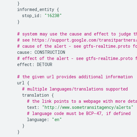
}
informed_entity
{
stop_id
:
"16230"
}
# system may use the cause and effect to judge t
# see https://support.google.com/transitpartners
# cause of the alert - see gtfs-realtime.proto f
cause
:
CONSTRUCTION
# effect of the alert - see gtfs-realtime.proto 
effect
:
DETOUR
# the given url provides additional information
url
{
# multiple languages/translations supported
translation
{
# the link points to a webpage with more det
text
:
"http://www.sometransitagency/alerts"
# language code must be BCP-47, if defined
language
:
"en"
}
}