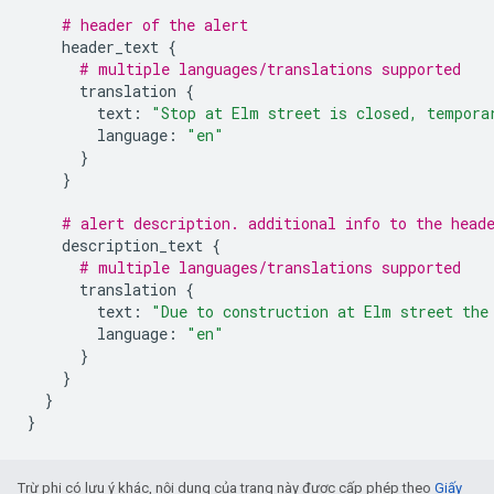
# header of the alert
header_text
{
# multiple languages/translations supported
translation
{
text
:
"Stop at Elm street is closed, tempora
language
:
"en"
}
}
# alert description. additional info to the head
description_text
{
# multiple languages/translations supported
translation
{
text
:
"Due to construction at Elm street the
language
:
"en"
}
}
}
}
Trừ phi có lưu ý khác, nội dung của trang này được cấp phép theo
Giấy