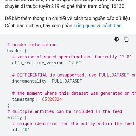
chuyến đi thuộc tuyến 219 và ghé thăm trạm dừng 16130.
Để biết thêm thông tin chi tiết về cách tạo nguồn cấp dữ liệu
Cảnh báo dịch vụ, hãy xem phần
Tổng quan về cảnh báo
.
# header information
header
{
# version of speed specification. Currently "2.0".
gtfs_realtime_version
:
"2.0"
# DIFFERENTIAL is unsupported. use FULL_DATASET o
incrementality
:
FULL_DATASET
# the moment where this dataset was generated on t
timestamp
:
1658283241
}
# multiple entities can be included in the feed
entity
{
# unique identifier for the entity within the feed
id
:
"0"