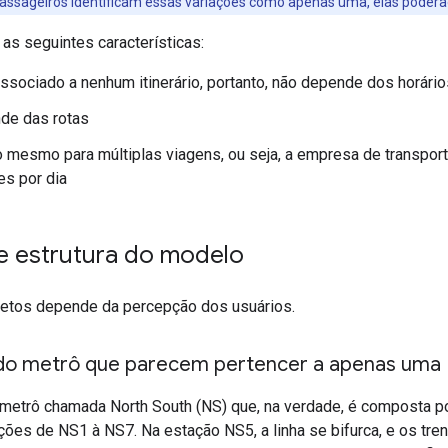
 passageiros identificam essas variações como apenas uma, elas poderã
 as seguintes características:
ssociado a nenhum itinerário, portanto, não depende dos horário
de das rotas
 mesmo para múltiplas viagens, ou seja, a empresa de transport
es por dia
e estrutura do modelo
jetos depende da percepção dos usuários.
 do metrô que parecem pertencer a apenas uma
 metrô chamada North South (NS) que, na verdade, é composta por
ções de NS1 à NS7. Na estação NS5, a linha se bifurca, e os tr