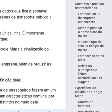
Diretrizes e práticas
recomendadas
 dados que fica disponível
Fornecer um ID
resas de transporte público a
de empresa
consistente
Sempre priorizar
o nome curto do
única linha. É importante
trajeto
rque:
Indicar o tipo de
veículo no tipo de
oogle Maps à sinalização do
trajeto
Fornecer as cores
reais
da empresa, além de reduzir as
Definir os
subtrajetos e
linhas
secundárias das
inição dele:
viagens
Experiência do
, que os passageiros fazem em um
usuário do Google
ham características comuns, por
Maps
distintos no meio dele.
Quadro de
horários
Resultados da