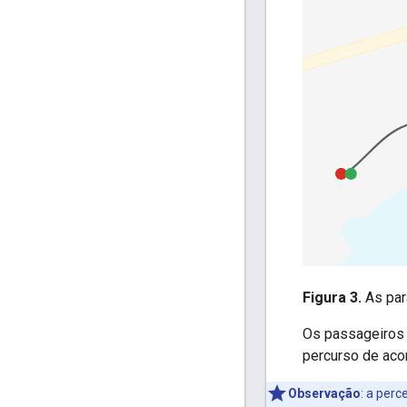
Figura 3.
As para
Os passageiros i
percurso de aco
Observação
: a perc