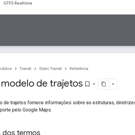
GTFS Realtime
odutos
Transit
Static Transit
Referência
 modelo de trajetos
bookmark_border
 de trajetos fornece informações sobre as estruturas, diretriz
sporte pelo Google Maps.
s dos termos