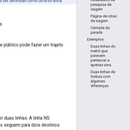
o ser definidas como uma só linha.
pesquisa de
viagem
Página de rotas
de viagem
s
Camada da
parada
Exemplos
e público pode fazer um trajeto
Duas linhas do
metrô que
parecem
pertencer a
apenas uma
Duas linhas de
ônibus com
algumas
diferenças
 duas linhas. A linha NS
ens seguem para dois destinos