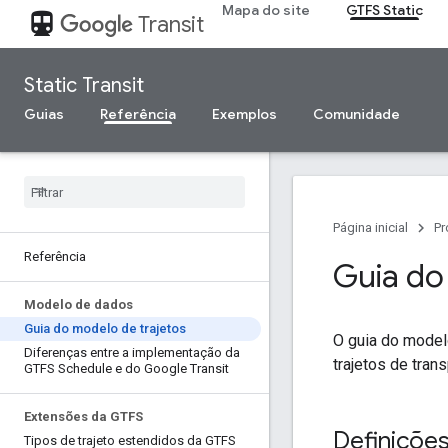
Mapa do site
GTFS Static
directions_transit
Transit
Static Transit
Guias
Referência
Exemplos
Comunidade
Página inicial
Pr
Referência
Guia do
Modelo de dados
Guia do modelo de trajetos
O guia do modelo
Diferenças entre a implementação da
trajetos de tran
GTFS Schedule e do Google Transit
Extensões da GTFS
Definiçõe
Tipos de trajeto estendidos da GTFS