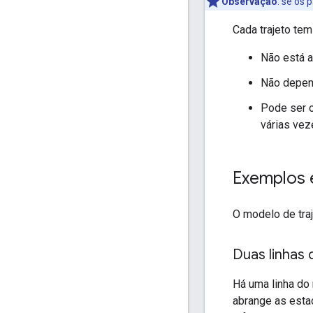
Observação
: se os
Cada trajeto tem
Não está a
Não depen
Pode ser o
várias vez
Exemplos 
O modelo de tra
Duas linhas
Há uma linha do
abrange as esta