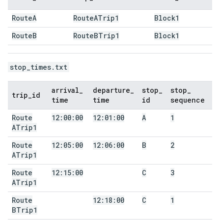
Route
A
Route
ATrip1
Block1
Route
B
Route
BTrip1
Block1
stop_times.txt
arrival
_
departure
_
stop
_
stop
_
trip
_
id
time
time
id
sequence
Route
12:00:00
12:01:00
A
1
ATrip1
Route
12:05:00
12:06:00
B
2
ATrip1
Route
12:15:00
C
3
ATrip1
Route
12:18:00
C
1
BTrip1