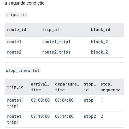
a segunda condição:
trips.txt
route
_
id
trip
_
id
block
_
id
route1
route1
_
trip1
block
_
2
route2
route2
_
trip1
block
_
2
stop_times.txt
arrival
_
departure
_
stop
_
stop
_
trip
_
id
time
time
id
sequence
route1
_
08:00:00
08:04:00
stop1
1
trip1
route1
_
08:10:00
08:14:00
stop2
2
trip1