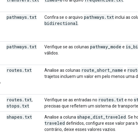
pathways
.
txt
pathways
.
txt
Confira se o arquivo
inclui as co
bidirectional
.
pathways
.
txt
pathway
_
mode
is
_
b
Verifique se as colunas
e
válidos.
routes
.
txt
route
_
short
_
name
rout
Analise as colunas
e
trajetos incluem um valor em pelo menos uma d
o
routes
.
txt
routes
.
txt
s
,
Verifique se as entradas no
e no
stops
.
txt
precisas que refletem um sistema de transporte 
shapes
.
txt
shape
_
dist
_
traveled
Analise a coluna
. Se h
traveled
definidos, configure esse valor para
contrário, deixe esses valores vazios.