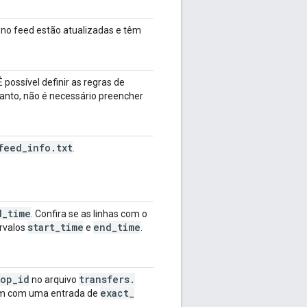
no feed estão atualizadas e têm
 É possível definir as regras de
tanto, não é necessário preencher
feed
_
info
.
txt
.
d
_
time
. Confira se as linhas com o
start
_
time
end
_
time
ervalos
e
.
top
_
id
transfers
.
no arquivo
exact
_
m com uma entrada de