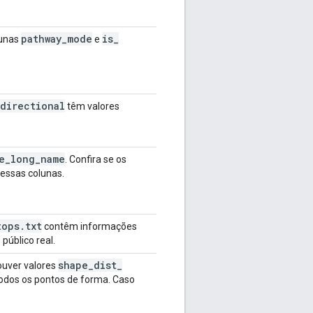
pathway
_
mode
is
_
lunas
e
idirectional
têm valores
e
_
long
_
name
. Confira se os
essas colunas.
tops
.
txt
contêm informações
público real.
shape
_
dist
_
ouver valores
 todos os pontos de forma. Caso