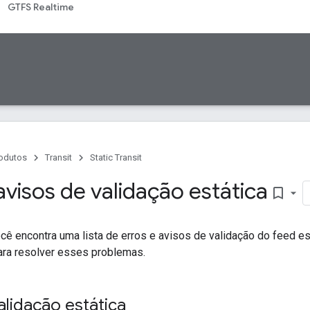
GTFS Realtime
odutos
Transit
Static Transit
avisos de validação estática
bookmark_border
cê encontra uma lista de erros e avisos de validação do feed est
ara resolver esses problemas.
alidação estática