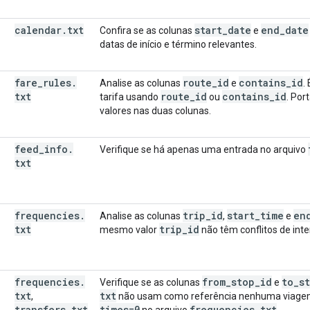
calendar
.
txt
start
_
date
end
_
date
Confira se as colunas
e
datas de início e término relevantes.
fare
_
rules
.
route
_
id
contains
_
id
Analise as colunas
e
.
txt
route
_
id
contains
_
id
tarifa usando
ou
. Por
valores nas duas colunas.
feed
_
info
.
Verifique se há apenas uma entrada no arquivo
txt
frequencies
.
trip
_
id
start
_
time
en
Analise as colunas
,
e
txt
trip
_
id
mesmo valor
não têm conflitos de int
frequencies
.
from
_
stop
_
id
to
_
s
Verifique se as colunas
e
txt
txt
,
não usam como referência nenhuma viage
transfers
.
txt
times=0
frequencies
.
txt
no arquivo
.