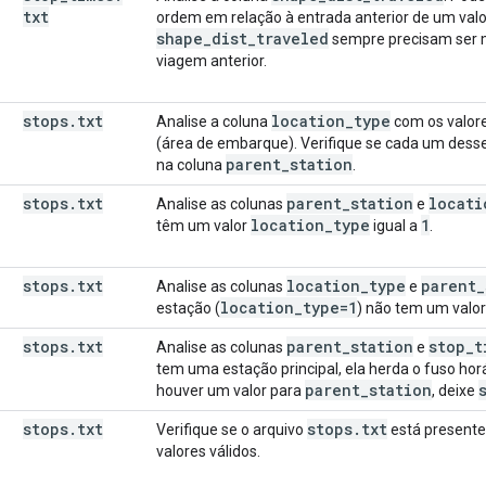
txt
ordem em relação à entrada anterior de um val
shape
_
dist
_
traveled
sempre precisam ser m
viagem anterior.
stops
.
txt
location
_
type
Analise a coluna
com os valor
(área de embarque). Verifique se cada um dess
parent
_
station
na coluna
.
stops
.
txt
parent
_
station
locati
Analise as colunas
e
location
_
type
1
têm um valor
igual a
.
stops
.
txt
location
_
type
parent
_
Analise as colunas
e
location
_
type=1
estação (
) não tem um valo
stops
.
txt
parent
_
station
stop
_
t
Analise as colunas
e
tem uma estação principal, ela herda o fuso hor
parent
_
station
houver um valor para
, deixe
stops
.
txt
stops
.
txt
Verifique se o arquivo
está presente
valores válidos.