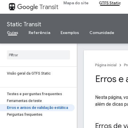
Mapa do site
GTFS Static
directions_transit
Transit
Static Transit
Guias
Referência
Exemplos
Comunidade
Página inicial
Pr
Visão geral da GTFS Static
Erros e 
Testes e perguntas frequentes
Nesta página, vo
Ferramentas de teste
além de dicas p
Erros e avisos de validação estática
Perguntas frequentes
Erros de v