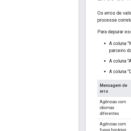
Os erros de val
processe corret
Para depurar ess
A coluna "
parceiro d
A coluna "
A coluna "
Mensagem de
erro
Agências com
idiomas
diferentes
Agências com
fusos horários