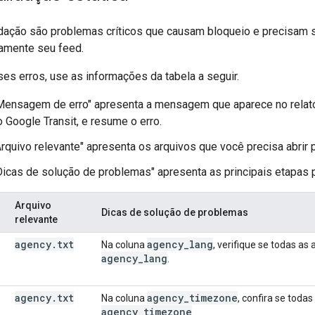
idação são problemas críticos que causam bloqueio e precisam s
amente seu feed.
es erros, use as informações da tabela a seguir.
Mensagem de erro" apresenta a mensagem que aparece no relatór
o Google Transit, e resume o erro.
Arquivo relevante" apresenta os arquivos que você precisa abrir 
Dicas de solução de problemas" apresenta as principais etapas p
Arquivo
Dicas de solução de problemas
relevante
agency
.
txt
agency
_
lang
Na coluna
, verifique se todas a
agency
_
lang
.
agency
.
txt
agency
_
timezone
Na coluna
, confira se tod
agency
_
timezone
.