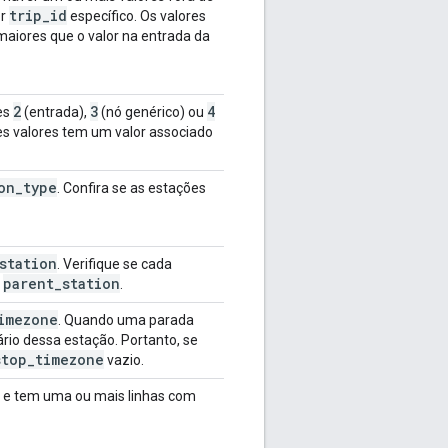
trip
_
id
or
específico. Os valores
aiores que o valor na entrada da
2
3
4
es
(entrada),
(nó genérico) ou
es valores tem um valor associado
on
_
type
. Confira se as estações
station
. Verifique se cada
parent
_
station
r
.
imezone
. Quando uma parada
ário dessa estação. Portanto, se
stop
_
timezone
vazio.
 e tem uma ou mais linhas com