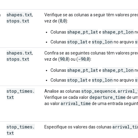
shapes
.
txt
a
,
Verifique se as colunas a seguir têm valores prec
stops
.
txt
0
0
vez de (
,
):
shape_pt_lat
shape_pt_lon
Colunas
e
n
stop_lat
stop_lon
s
Colunas
e
no arquivo
shapes
.
txt
,
Confira se as seguintes colunas têm valores prec
stops
.
txt
90
0
-90
0
vez de (
,
) ou (
,
):
shape_pt_lat
shape_pt_lon
Colunas
e
n
stop_lat
stop_lon
s
Colunas
e
no arquivo
stop
_
times
.
stop
_
sequence
arrival
_
Analise as colunas
,
txt
departure
_
time
Verifique se cada valor
de uma
arrival
_
time
ao valor
de uma entrada seguint
stop
_
times
.
arrival
_
ti
Especifique os valores das colunas
txt