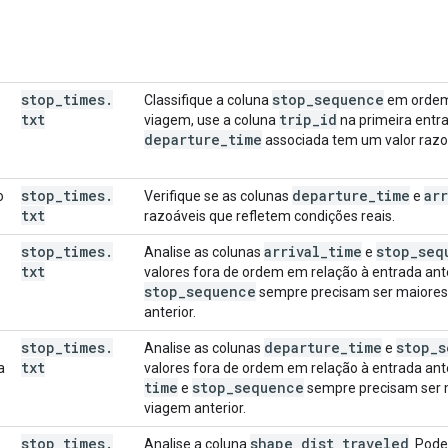
stop
_
times
.
stop
_
sequence
Classifique a coluna
em ordem 
txt
trip
_
id
viagem, use a coluna
na primeira entra
departure
_
time
associada tem um valor razo
stop
_
times
.
departure
_
time
arr
o
Verifique se as colunas
e
txt
razoáveis que refletem condições reais.
stop
_
times
.
arrival
_
time
stop
_
seq
Analise as colunas
e
txt
valores fora de ordem em relação à entrada ante
stop
_
sequence
sempre precisam ser maiores 
anterior.
stop
_
times
.
departure
_
time
stop
_
s
Analise as colunas
e
txt
a
valores fora de ordem em relação à entrada ante
time
stop
_
sequence
e
sempre precisam ser m
viagem anterior.
stop
_
times
.
shape
_
dist
_
traveled
Analise a coluna
. Pode