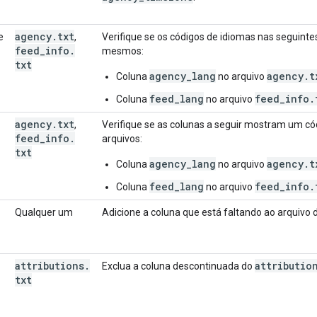
agency
.
txt
e
,
Verifique se os códigos de idiomas nas seguinte
feed
_
info
.
mesmos:
txt
agency_lang
agency.t
Coluna
no arquivo
feed_lang
feed_info.
Coluna
no arquivo
agency
.
txt
,
Verifique se as colunas a seguir mostram um c
feed
_
info
.
arquivos:
txt
agency_lang
agency.t
Coluna
no arquivo
feed_lang
feed_info.
Coluna
no arquivo
Qualquer um
Adicione a coluna que está faltando ao arquivo d
attributions
.
attributio
Exclua a coluna descontinuada do
txt