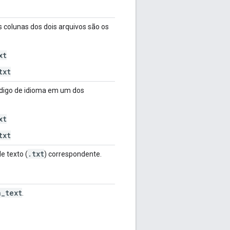
s colunas dos dois arquivos são os
xt
txt
ódigo de idioma em um dos
xt
txt
.
txt
e texto (
) correspondente.
n
_
text
.