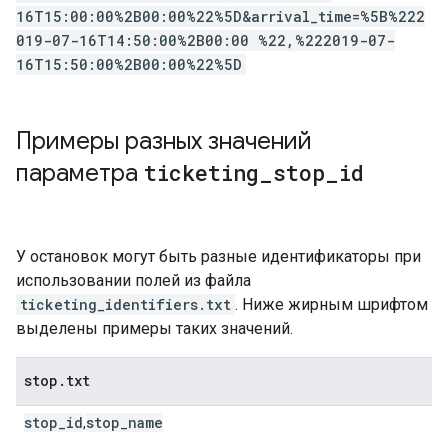
16T15:00:00%2B00:00%22%5D&arrival_time=%5B%222
019-07-16T14:50:00%2B00:00 %22,%222019-07-
16T15:50:00%2B00:00%22%5D
Примеры разных значений
параметра
ticketing
_
stop
_
id
У остановок могут быть разные идентификаторы при
использовании полей из файла
ticketing_identifiers.txt
. Ниже жирным шрифтом
выделены примеры таких значений.
stop
.
txt
stop_id
stop_name
,