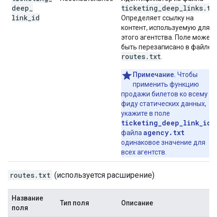
deep
_
ticketing_deep_links.tx
link
_
id
Определяет ссылку на
контент, используемую для
этого агентства. Поле может
быть перезаписано в файле
routes.txt
.
Примечание.
Чтобы
применить функцию
продажи билетов ко всему
фиду статических данных,
укажите в поле
ticketing_deep_link_id
agency.txt
файла
одинаковое значение для
всех агентств.
routes.txt
(используется расширение)
Название
Тип поля
Описание
поля