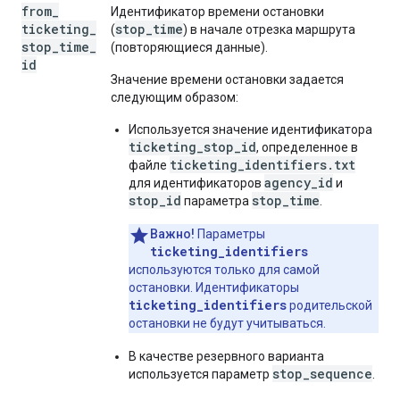
from
_
Идентификатор времени остановки
ticketing
_
stop_time
(
) в начале отрезка маршрута
stop
_
time
_
(повторяющиеся данные).
id
Значение времени остановки задается
следующим образом:
Используется значение идентификатора
ticketing_stop_id
, определенное в
ticketing_identifiers.txt
файле
agency_id
для идентификаторов
и
stop_id
stop_time
параметра
.
Важно!
Параметры
ticketing_identifiers
используются только для самой
остановки. Идентификаторы
ticketing_identifiers
родительской
остановки не будут учитываться.
В качестве резервного варианта
stop_sequence
используется параметр
.