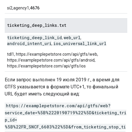
si2,agency1,
4676
ticketing
_
deep
_
links
.
txt
ticketing_deep_link_id
web_url
,
,
android_intent_uri
ios_universal_link_url
,
tdl1, https://examplepetstore.com/api/gtfs/web,
https://examplepetstore.com/api/gtfs/android,
https://examplepetstore.com/api/gtfs/ios
Если запрос выполнен 19 июля 2019 г., а время для
GTFS указывается в формате UTC+1, то финальный
URL будет иметь следующий вид:
https://examplepetstore.com/api/gtfs/web?
service_date=%5B%2220190719%22%5D&ticketing_tri
p_id=
%5B%22FR_SNCF_6603%22%5D&from_ticketing_stop_ti