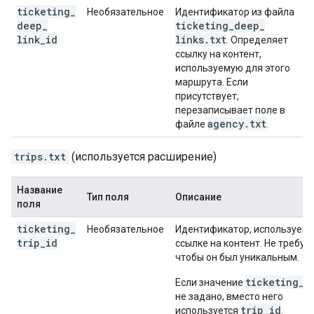
ticketing
_
Необязательное
Идентификатор из файла
deep
_
ticketing
_
deep
_
link
_
id
links
.
txt
. Определяет
ссылку на контент,
используемую для этого
маршрута. Если
присутствует,
перезаписывает поле в
agency
.
txt
файле
.
trips.txt
(используется расширение)
Название
Тип поля
Описание
поля
ticketing
_
Необязательное
Идентификатор, используемы
trip
_
id
ссылке на контент. Не требует
чтобы он был уникальным.
ticketing_t
Если значение
не задано, вместо него
trip_id
используется
.