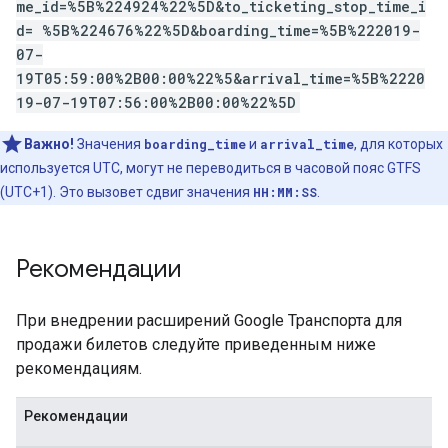
me_id=%5B%224924%22%5D&to_ticketing_stop_time_i
d= %5B%224676%22%5D&boarding_time=%5B%222019-
07-
19T05:59:00%2B00:00%22%5&arrival_time=%5B%2220
19-07-19T07:56:00%2B00:00%22%5D
Важно!
Значения
boarding_time
и
arrival_time
, для которых
используется UTC, могут не переводиться в часовой пояс GTFS
(UTC+1). Это вызовет сдвиг значения
HH:MM:SS
.
Рекомендации
При внедрении расширений Google Транспорта для
продажи билетов следуйте приведенным ниже
рекомендациям.
Рекомендации