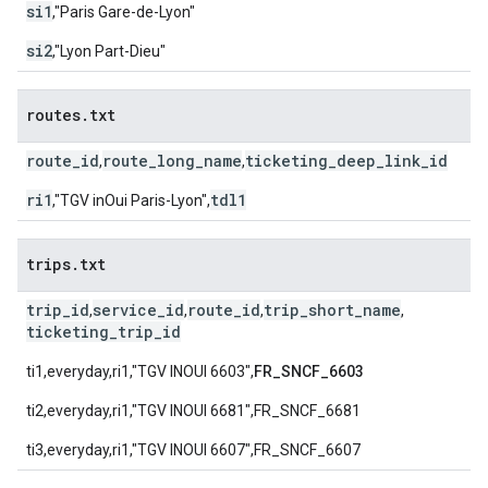
si1
,"Paris Gare-de-Lyon"
si2
,"Lyon Part-Dieu"
routes
.
txt
route_id
route_long_name
ticketing_deep_link_id
,
,
ri1
tdl1
,"TGV inOui Paris-Lyon",
trips
.
txt
trip_id
service_id
route_id
trip_short_name
,
,
,
,
ticketing_trip_id
ti1,everyday,ri1,"TGV INOUI 6603",
FR_SNCF_6603
ti2,everyday,ri1,"TGV INOUI 6681",FR_SNCF_6681
ti3,everyday,ri1,"TGV INOUI 6607",FR_SNCF_6607