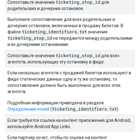
ticketing
_
stop
_
id
Сопоставьте значения
для
родительских и дочерних остановок.
Выполните сопоставление для всех родительских и
дочерних остановок, включенных в продажу билетов. В
ticketing
_
identifiers
.
txt
файле
значения
ticketing
_
stop
_
id
не передаются между родительскими
и их дочерними остановками.
ticketing
_
stop
_
id
Сопоставьте значения
для всех
агентств, использующих эту остановку в фиде.
Если несколько агентств с продажей билетов используют в
фиде статических данных одну и ту же остановку, то
сопоставление должно быть выполнено для всех этих
агентств.
Подробная информация приведена в разделе
ticketing_identifiers.txt
Определения полей
(
).
Если требуется ссылка на контент приложения для Android,
используйте Android App Links.
Если партнер хочет, чтобы по ссылке на контент