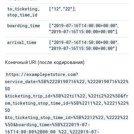
to
_
ticketing
_
["12"
"22"]
,
;
stop
_
time
_
id
boarding
_
time
["2019-07-16T14:00:00+00:00"
,
"2019-07-16T15:00:00+00:00"]
;
arrival
_
time
["2019-07-16T14:50:00+00:00"
,
"2019-07-16T15:50:00+00:00"]
Конечный URI (после кодирования):
https://examplepetstore.com?
service_date=%5B%2220190716%22,%2220190716%22%
5D
&ticketing_trip_id=%5B%22ti1%22,%22ti2%22%5D&fr
om_ticketing_stop_time_id=%5B%2211%22,%2221%22%
5D
&to_ticketing_stop_time_id=%5B%2212%22,%2222%22
%5D&boarding_time=%5B%222019-07-
16T14:00:00%2B00:00 %22,%222019-07-