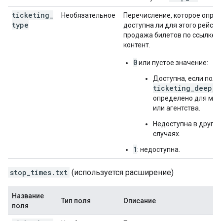
ticketing
_
Необязательное
Перечисление, которое опред
type
доступна ли для этого рейса
продажа билетов по ссылке 
контент.
0
или пустое значение:
Доступна, если поле
ticketing_deep_l
определено для ма
или агентства.
Недоступна в других
случаях.
1
: недоступна.
stop_times.txt
(используется расширение)
Название
Тип поля
Описание
поля