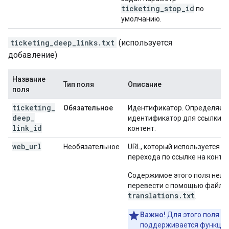
ticketing
_
stop
_
id
по
умолчанию.
ticketing_deep_links.txt
(используется
добавление)
Название
Тип поля
Описание
поля
ticketing
_
Обязательное
Идентификатор. Определяет
deep
_
идентификатор для ссылки н
link
_
id
контент.
web
_
url
Необязательное
URL, который используется д
перехода по ссылке на контен
Содержимое этого поля нель
перевести с помощью файла
translations.txt
.
Важно!
Для этого поля не
поддерживается функци