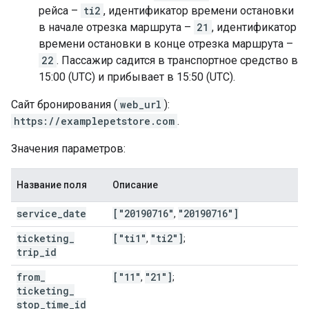
рейса –
ti2
, идентификатор времени остановки
в начале отрезка маршрута –
21
, идентификатор
времени остановки в конце отрезка маршрута –
22
. Пассажир садится в транспортное средство в
15:00 (UTC) и прибывает в 15:50 (UTC).
Сайт бронирования (
web_url
):
https://examplepetstore.com
.
Значения параметров:
Название поля
Описание
service
_
date
["20190716"
"20190716"]
,
ticketing
_
["ti1"
"ti2"]
,
;
trip
_
id
from
_
["11"
"21"]
,
;
ticketing
_
stop
_
time
_
id