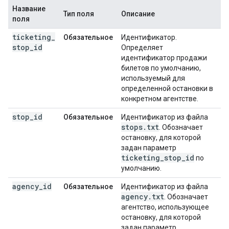
Название
Тип поля
Описание
поля
ticketing
_
Обязательное
Идентификатор.
stop
_
id
Определяет
идентификатор продажи
билетов по умолчанию,
используемый для
определенной остановки в
конкретном агентстве.
stop
_
id
Обязательное
Идентификатор из файла
stops
.
txt
. Обозначает
остановку, для которой
задан параметр
ticketing
_
stop
_
id
по
умолчанию.
agency
_
id
Обязательное
Идентификатор из файла
agency
.
txt
. Обозначает
агентство, использующее
остановку, для которой
задан параметр