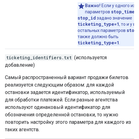
Важно!
Если у одного из
stop_times
параметров
stop_id
задано значение
ticketing_type=1
, то и у вс
stop
остальных параметров
также должно быть
ticketing_type=1
.
ticketing_identifiers.txt
(используется
добавление)
Самый распространенный вариант продажи билетов
реализуется следующим образом: для каждой
остановки задается идентификатор, используемый
для обработки платежей. Если разные агентства
используют одинаковый идентификатор для
обозначения определенной остановки, то нужно
повторить настройку этого параметра для каждого из
таких агентств.