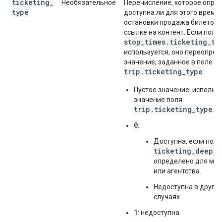
ticketing
_
Необязательное
Перечисление, которое опред
type
доступна ли для этого време
остановки продажа билетов 
ссылке на контент. Если поле
stop_times.ticketing_ty
используется, оно переопре
значение, заданное в поле
trip.ticketing_type
.
Пустое значение: использ
значение поля
trip.ticketing_type
.
0
:
Доступна, если поле
ticketing_deep_l
определено для ма
или агентства.
Недоступна в других
случаях.
1
: недоступна.