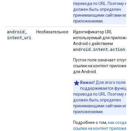
перевода по URL. Поэтому яз
должен быть определен
принимающими сайтами или
приложениями.
android
_
Необязательное
Идентификатор URI,
intent
_
uri
используемый для приложен
Android с действием
android.intent.action.V
Пустое поле означает отсутс
ссылки на контент приложен
для Android.
Важно!
Для этого поля не
поддерживается функци
перевода по URL. Поэтому яз
должен быть определен
принимающими сайтами или
приложениями.
Подробнее о том,
как создав
ссылки на контент приложен