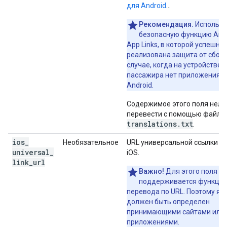
для Android
…
Рекомендация.
Использу
безопасную функцию And
App Links, в которой успешно
реализована защита от сбоев
случае, когда на устройстве
пассажира нет приложения д
Android.
Содержимое этого поля нель
перевести с помощью файла
translations.txt
.
ios
_
Необязательное
URL универсальной ссылки д
universal
_
iOS.
link
_
url
Важно!
Для этого поля не
поддерживается функци
перевода по URL. Поэтому яз
должен быть определен
принимающими сайтами или
приложениями.