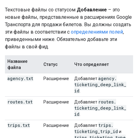
Текстовые файлы со статусом
Добавление
– это
новые файлы, представленные в расширениях Google
Транспорта для продажи билетов. Вы должны создать
эти файлы в соответствии с
определениями полей
,
приведенными ниже. Обязательно добавьте эти
файлы в свой фид.
Название
Статус
Что определяет
файла
agency
.
txt
agency
.
Расширение
Добавляет
ticketing
_
deep
_
link
_
id
.
routes
.
txt
routes
.
Расширение
Добавляет
ticketing
_
deep
_
link
_
id
.
trips
.
txt
trips
.
Расширение
Добавляет
ticketing
_
trip
_
id
и
trips
.
ticketing
_
type
.