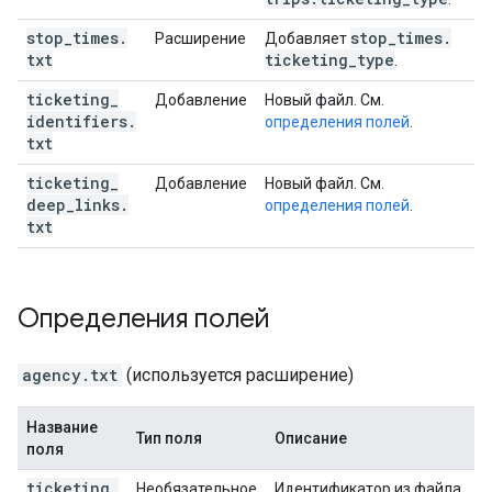
stop
_
times
.
stop
_
times
.
Расширение
Добавляет
txt
ticketing
_
type
.
ticketing
_
Добавление
Новый файл. См.
identifiers
.
определения полей
.
txt
ticketing
_
Добавление
Новый файл. См.
deep
_
links
.
определения полей
.
txt
Определения полей
agency.txt
(используется расширение)
Название
Тип поля
Описание
поля
ticketing
_
Необязательное
Идентификатор из файла