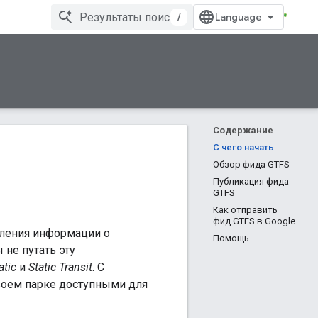
/
Содержание
С чего начать
Обзор фида GTFS
Публикация фида
GTFS
Как отправить
фид GTFS в Google
авления информации о
Помощь
не путать эту
atic
и
Static Transit
. С
воем парке доступными для