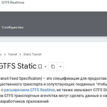
GTFS Realtime
Сообщество
ы
Transit
Static Transit
TFS Static
bookmark_border
Transit Feed Specification) – это спецификация для предост
ественного транспорта и сопутствующих геоданных. Чтобы 
 с
расширением GTFS Realtime
, ее также называют
GTFS St
 GTFS транспортные агентства могут сделать данные о с
разработчиков приложений.