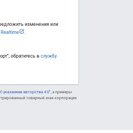
предложить изменения или
Realtime
.
рт", обратитесь в
службу
С указанием авторства 4.0"
, а примеры
гистрированный товарный знак корпорации