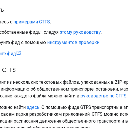
ть
тесь с
примерами GTFS
.
 собственные фиды, следуя
этому руководству
.
руйте фид с помощью
инструментов проверки
.
йте фид
.
 GTFS
оит из нескольких текстовых файлов, упакованных в ZIP-
информацию об общественном транспорте: остановки, марш
сание каждого файла можно найти в
руководстве по GTFS
.
можно найти
здесь
. С помощью фида GTFS транспортные аг
своем парке разработчикам приложений. GTFS можно исп
икации расписания движения общественного транспорта и в
информация об общественном транспорте.