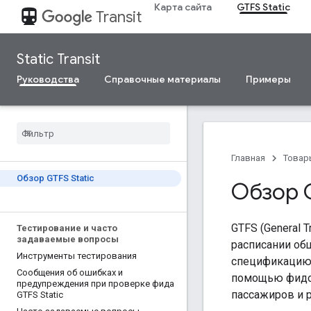
Карта сайта
GTFS Static
directions_transit
Transit
Static Transit
Руководства
Справочные материалы
Примеры
Главная
Товар
Обзор GTFS Static
Обзор G
GTFS (General 
Тестирование и часто
задаваемые вопросы
расписании общ
Инструменты тестирования
спецификацию
Сообщения об ошибках и
помощью фидов
предупреждения при проверке фида
пассажиров и 
GTFS Static