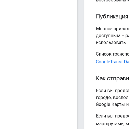
Публикация
Многие прилож
доступным – ра
использовать.
Список трансп
GoogleTransitD
Как отправи
Если вы предст
городе, воспо
Google Карты и
Если вы предо
маршрутами, м