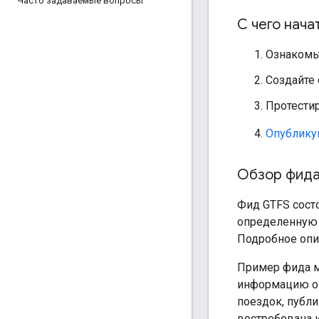
Часто задаваемые вопросы
С чего нача
Ознакомь
Создайте
Протести
Опублику
Обзор фида
Фид GTFS сост
определенную 
Подробное опи
Пример фида 
информацию о 
поездок, публ
востребована 