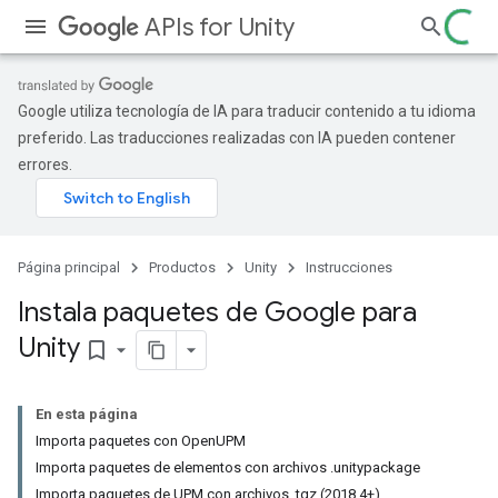
APIs for Unity
Google utiliza tecnología de IA para traducir contenido a tu idioma
preferido. Las traducciones realizadas con IA pueden contener
errores.
Página principal
Productos
Unity
Instrucciones
Instala paquetes de Google para
Unity
bookmark_border
En esta página
Importa paquetes con OpenUPM
Importa paquetes de elementos con archivos .unitypackage
Importa paquetes de UPM con archivos .tgz (2018.4+)