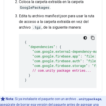
Coloca la carpeta extraída en la carpeta
GooglePackages
.
Edita tu archivo manifest.json para usar la ruta
de acceso a la carpeta extraída en vez del
archivo
.tgz
, de la siguiente manera:
{
"dependencies"
:
{
"com.google.external-dependency-manage
"com.google.firebase.app"
:
"file:../Go
"com.google.firebase.auth"
:
"file:../G
"com.google.firebase.storage"
:
"file:.
// com.unity package entries...
}
}
Nota:
Si ya instalaste el paquete con un archivo
.unitypackage
,
asegúrate de borrar esa versión del paquete antes de agregar una