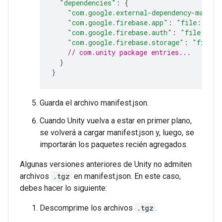
"dependencies"
:
{
"com.google.external-dependency-manage
"com.google.firebase.app"
:
"file:../Go
"com.google.firebase.auth"
:
"file:../G
"com.google.firebase.storage"
:
"file:.
// com.unity package entries...
}
}
Guarda el archivo manifest.json.
Cuando Unity vuelva a estar en primer plano,
se volverá a cargar manifest.json y, luego, se
importarán los paquetes recién agregados.
Algunas versiones anteriores de Unity no admiten
archivos
.tgz
en manifest.json. En este caso,
debes hacer lo siguiente:
Descomprime los archivos
.tgz
.