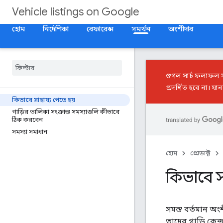
Vehicle listings on Google
হোম
নির্দেশিকা
রেফারেন্স
সমর্থন
অংশীদার
গুগল সার্চ ফলাফল 
প্রদর্শিত হবে না। য
কিভাবে সাহায্য পেতে হয়
গাড়ির তালিকা সংক্রান্ত সমস্যাগুলি কীভাবে
ঠিক করবেন
সমস্যা সমাধান
হোম
প্রোডাক্ট
কিভাবে স
সমস্ত বর্তমান 
তাদের গাড়ি কেন