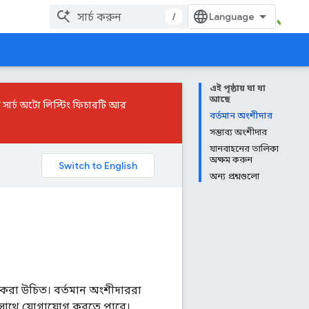
/
এই পৃষ্ঠায় যা যা
আছে
 সার্চ অটো লিস্টিং ফিচারটি আর
বর্তমান অংশীদার
সম্ভাব্য অংশীদার
যানবাহনের তালিকা
অক্ষম করুন
অন্য প্রশ্নগুলো
 করা উচিত। বর্তমান অংশীদাররা
-এর সাথে যোগাযোগ করতে পারে।